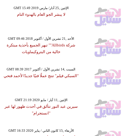
GMT 15:49 2019 الإثنين ,25 آذار/ مارس
لا يبشر الجو العام بالهدوء التام
GMT 09:46 2018 الأحد ,21 تشرين الأول / أكتوبر
شركة Allbirds"" تبهر الجميع بأحذية مبتكرة
خالية من البتروكيماويات
GMT 08:39 2017 السبت ,14 تشرين الأول / أكتوبر
"السبكي فيلم" تنتج عملًا فنيًا جديدًا لأحمد فتحي
GMT 21:19 2020 الإثنين ,11 أيار / مايو
سيرين عبد النور تتألق في أحدث ظهور لها عبر
"انستجرام"
GMT 16:33 2020 الأربعاء ,15 كانون الثاني / يناير