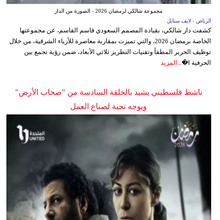
مجموعة شالكي لرمضان 2026 - الصورة من الدار
الرياض - لايف ستايل
كشفت دار شالكي، بقيادة المصمم السعودي قاسم القاسم، عن مجموعتها
الخاصة برمضان 2026، والتي تميزت بمقاربة معاصرة للأزياء الشرقية، من خلال
توظيف الحرير المطفأ وتقنيات التطريز ثلاثي الأبعاد، ضمن رؤية تجمع بين
الحرفية ا�...
المزيد
ناشط فلسطيني يشيد بالحلقة السادسة من "صحاب الأرض"
ويوجه تحية لصناع العمل