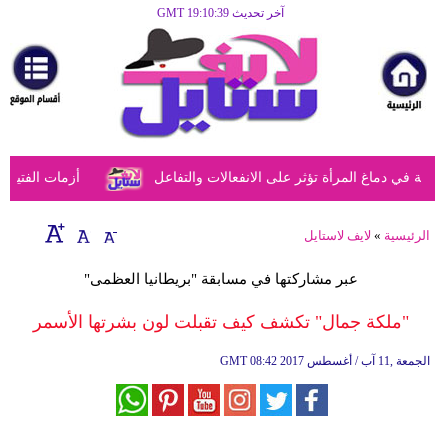
آخر تحديث GMT 19:10:39
الرئيسية
مرأة
أزياء
أزياء
 في دماغ المرأة تؤثر على الانفعالات والتفاعل
أزمات الفتيات ف
إسلامية
فن
الرئيسية
»
لايف لاستايل
ديكور
عبر مشاركتها في مسابقة "بريطانيا العظمى"
صحة
"ملكة جمال" تكشف كيف تقبلت لون بشرتها الأسمر
سياحة
08:42 2017 الجمعة ,11 آب / أغسطس
GMT
وسفر
أبراج