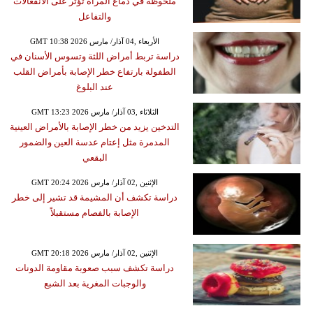
ملحوظة في دماغ المرأة تؤثر على الانفعالات
والتفاعل
GMT 10:38 2026 الأربعاء ,04 آذار/ مارس
دراسة تربط أمراض اللثة وتسوس الأسنان في
الطفولة بارتفاع خطر الإصابة بأمراض القلب
عند البلوغ
GMT 13:23 2026 الثلاثاء ,03 آذار/ مارس
التدخين يزيد من خطر الإصابة بالأمراض العينية
المدمرة مثل إعتام عدسة العين والضمور
البقعي
GMT 20:24 2026 الإثنين ,02 آذار/ مارس
دراسة تكشف أن المشيمة قد تشير إلى خطر
الإصابة بالفصام مستقبلاً
GMT 20:18 2026 الإثنين ,02 آذار/ مارس
دراسة تكشف سبب صعوبة مقاومة الدونات
والوجبات المغرية بعد الشبع