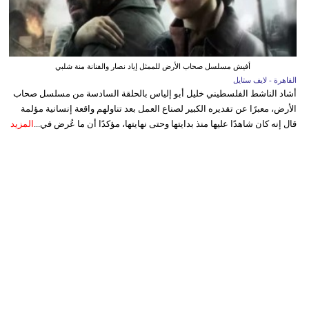
أفيش مسلسل صحاب الأرض للممثل إياد نصار والفنانة منة شلبي
القاهرة - لايف ستايل
أشاد الناشط الفلسطيني خليل أبو إلياس بالحلقة السادسة من مسلسل صحاب
الأرض، معبرًا عن تقديره الكبير لصناع العمل بعد تناولهم واقعة إنسانية مؤلمة
قال إنه كان شاهدًا عليها منذ بدايتها وحتى نهايتها، مؤكدًا أن ما عُرض في...
المزيد