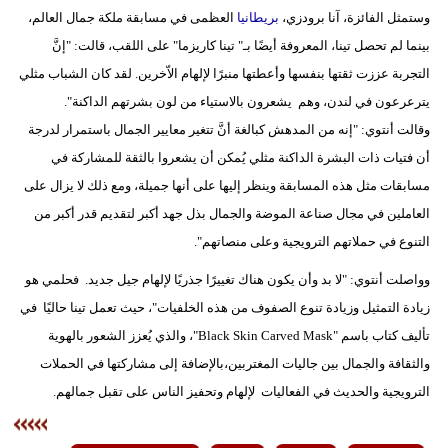
وستمثل الفائزة، آنا برودزي،
بريطانيا
العظمى في مسابقة ملكة جمال العالم،
بينما لم تحصل تينا، المعروفة أيضًا بـ" تينا كاريزما" على اللقب، قالت: "إنَّ
التجربة عززت ثقتها بنفسها وأعطتها منبرًا لإلهام الاّخرين. لقد كان الشباب مثلي
يترعرعون في لندن، وهم يشعرون بالاستياء من لون بشرتهم الداكنة".
وقالت أنتوي: "إنه من المدهش كبالغة أنَّ تتغير معايير الجمال باستمرار لدرجة
أن فتيات ذات البشرة الداكنة مثلي يُمكن أن يشعروا بالثقة للمشاركة في
مسابقات مثل هذه المسابقة وينظر إليها على أنها جميلة، ومع ذلك لا يزال على
العاملين في مجال صناعة الموضة والجمال بذل جهد أكبر لتقديم قدر أكبر من
التنوع في حملاتهم الترويجية وعلى منصاتهم".
وواصلت أنتوي: "لا بد وأن يكون هناك تغييرًا جذريًا لإلهام جيل جديد. فحلمي هو
زيادة التمثيل وزيادة تنوع الصفوف من هذه الخلفيات"، حيث تعمل تينا حاليًا في
تأليف كتاب باسم "Black Skin Carved Mask"، والذي يُعزز الشعور بالهوية
والثقافة والجمال بين جاليات المغتربين،بالإضافة إلى مشاركتها في الحملات
الترويجية والحديث في الفعاليات لإلهام وتحفيز الناس على تقبل جمالهم.