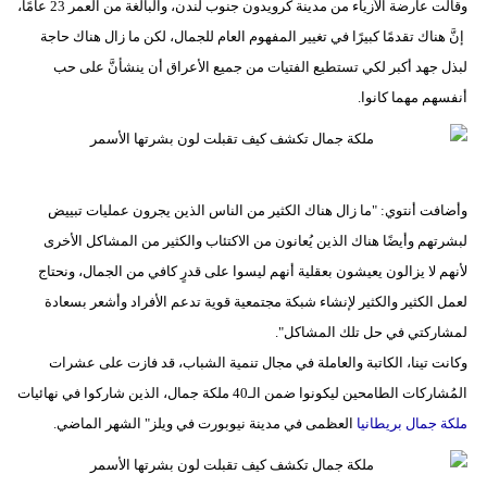
وقالت عارضة الأزياء من مدينة كرويدون جنوب لندن، والبالغة من العمر 23 عامًا،
إنَّ هناك تقدمًا كبيرًا في تغيير المفهوم العام للجمال، لكن ما زال هناك حاجة
لبذل جهد أكبر لكي تستطيع الفتيات من جميع الأعراق أن ينشأنَّ على حب
أنفسهم مهما كانوا.
وأضافت أنتوي: "ما زال هناك الكثير من الناس الذين يجرون عمليات تبييض
لبشرتهم وأيضًا هناك الذين يُعانون من الاكتئاب والكثير من المشاكل الأخرى
لأنهم لا يزالون يعيشون بعقلية أنهم ليسوا على قدرٍ كافي من الجمال، ونحتاج
لعمل الكثير والكثير لإنشاء شبكة مجتمعية قوية تدعم الأفراد وأشعر بسعادة
لمشاركتي في حل تلك المشاكل".
وكانت تينا، الكاتبة والعاملة في مجال تنمية الشباب، قد فازت على عشرات
المُشاركات الطامحين ليكونوا ضمن الـ40 ملكة جمال، الذين شاركوا في نهائيات
ملكة جمال بريطانيا
العظمى في مدينة نيوبورت في ويلز" الشهر الماضي.