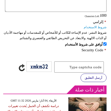
: Characters Left
*
إلزامي
شروط الاستخدام
شروط النشر:
عدم الإساءة للكاتب أو للأشخاص أو للمقدسات أو مهاجمة الأديان
أو الذات الالهية. والابتعاد عن التحريض الطائفي والعنصري والشتائم.
اُوافق على شروط الأستخدام
Security Code
*
أرسل التعليق
أخبار ذات صلة
GMT 11:32 2026 الأربعاء ,04 آذار/ مارس
دراسة تكشف أن الحمل يُحدث تغييرات