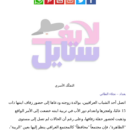
فيديو
مدوَنات
مشاكل
وحلول
التفكّك الأسري
بغداد – نجلاء الطائي
اتصل أحد الشباب العراقيين، بوالدة زوجته ودعاها إلى حضور زفاف ابنتها ذات
15 عامًا، ولعجزها وانعدام دور الأب في تربية ابنته خضعت إلى الأمر الواقع
وذهبت لحضور حفلة زفافها، وعلى رغم أن الحالات لم تصل إلى مستوى
"الظاهرة"، فإن مجتمعاً "محافظاً" كالمجتمع العراقي ينظر إليها بعين "الريبة"،