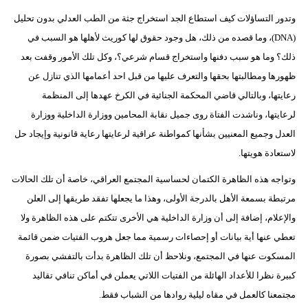
وتدور التساؤلات كيف استطاع الجد استخراج جثة من الطب العدلي بدون تحليل
(DNA)، وما قصده من ذلك، هل وجود حقوق لها كوريث لأهلها هو السبب في
ذلك؟ وما هو سبب دفنها واستخراج قسام شرعي؟، وكل تلك الأمور وقفت بعد
ظهورها ومطالبتها بحقها والتعرف عليها من قبل احد أعمامها الذي تنازل عن
رعايتها، وبالتالي قاضي المحكمة الجنائية في الكرخ عهدها إلى المنظمة
لرعايتها، وناشدت الفتاة روى جميل نقابة المحامين ووزارة الداخلية ووزارة
العدل وجميع المعنيين بشأنها كمواطنة عراقية لرعايتها رعاية قانونية وإيجاد حل
لاستعادة هويتها.
وتواجه هذه الظاهرة الكتمان لحساسية المجتمع العراقي، خاصة أن تلك الحالات
مرتبطة بسمعة الأهل بالدرجة الأولى، وهذا ما يجعلها تفقد طريقها إلى العلن
والإعلام، إضافة إلى أن وزارة الداخلية هي الأخرى تتكتم على هذه الظاهرة ولا
تعطي عنها أية بيانات أو إحصاءات رسمية مما جعل هروب الفتيات ضمن قائمة
المسكوت عنها في المجتمع، ونلاحظ أن تلك الظاهرة بدأت بالتفشي بصورة
كبيرة نظرا للأعداد الهائلة من الفتيات اللاتي يعملن في أماكن تنافي تقاليد
مجتمعنا كالعمل في مقاه ليلية روادها من الشباب فقط.