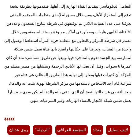
التعامل الدبلوماسي بتقديم الفتاة الهاربة إلى أهلها، فيقدمونها بطريقة بشعة
تدفع إلى استفزاز الأهل، ومن خلال مسؤولة لإحدى منظمات المجتمع المدني
تعرفنا على عدد الفتيات اللائي تم توقيفهن في شرطة شارع السعدون وعددهن
30 فتاة، أغلبهن هاربات ويعملن في أماكن موبوءة وسيئة السمعة، ومن خلال
مصدر في شرطة المركز وبالتعاون مع منظمة حرية المرأة استطعنا الوصول إلى
واحدة من الفتيات، وتعرفنا على حكايتها واتضح بانها فتاة تعمل ضمن شبكة
لممارسة بيع الجسد تقوم بالمتاجرة فيها وبيعها عن طريق سماسرة منذ أن كان
عمرها 6 سنوات، وقبل أن تصل لها الأيادي الرحيمة وتنتشلها من مصير مظلم من
المؤكد أن كثيرات قبلها وصلن إلى نهاية هذا الطريق المظلم، هي فتاة غير
شرعية قام أحد الأشخاص باستلامها من مركز الشرطة بهوية تثبت انه والدها!،
وبعد التقصي عن حالتها اتضح أن الذي ادعى بأنه والدها لم يكن سوى سمسارا
يعمل ضمن شبكة الاتجار بالنساء الهاربات وغير الشرعيات منهن.
لايف ستايل
بغداد
المجتمع العراقي
"الرذيلة"
روى عدنان