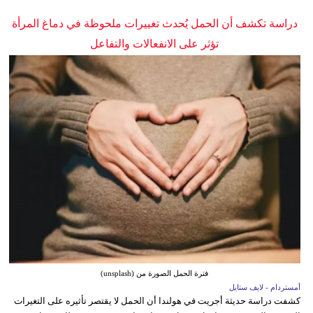
دراسة تكشف أن الحمل يُحدث تغييرات ملحوظة في دماغ المرأة
تؤثر على الانفعالات والتفاعل
فترة الحمل الصورة من (unsplash)
أمستردام - لايف ستايل
كشفت دراسة حديثة أجريت في هولندا أن الحمل لا يقتصر تأثيره على التغيرات