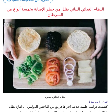
النظام الغذائي النباتي يقلل من خطر الإصابة بخمسة أنواع من
السرطان
نظام غذائي صحي
لندن - لايف ستايل
كشفت دراسة علمية حديثة أجراها فريق من الباحثين الدوليين أن اتباع نظام