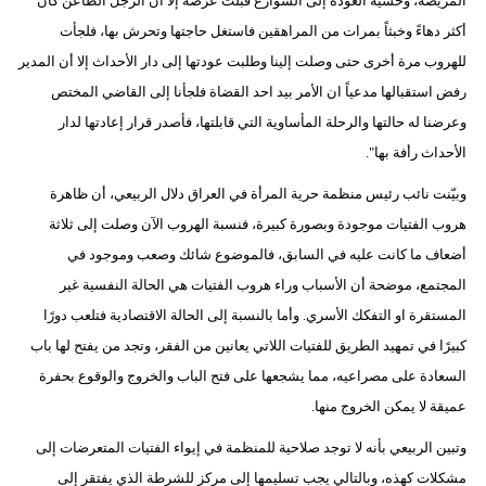
المريضة، وخشية العودة إلى الشوارع قبلت عرضه إلا أن الرجل الطاعن كان
أكثر دهاءً وخبثاً بمرات من المراهقين فاستغل حاجتها وتحرش بها، فلجأت
للهروب مرة أخرى حتى وصلت إلينا وطلبت عودتها إلى دار الأحداث إلا أن المدير
رفض استقبالها مدعياً ان الأمر بيد احد القضاة فلجأنا إلى القاضي المختص
وعرضنا له حالتها والرحلة المأساوية التي قابلتها، فأصدر قرار إعادتها لدار
الأحداث رأفة بها".
وبيّنت نائب رئيس منظمة حرية المرأة في العراق دلال الربيعي، أن ظاهرة
هروب الفتيات موجودة وبصورة كبيرة، فنسبة الهروب الآن وصلت إلى ثلاثة
أضعاف ما كانت عليه في السابق، فالموضوع شائك وصعب وموجود في
المجتمع، موضحة أن الأسباب وراء هروب الفتيات هي الحالة النفسية غير
المستقرة او التفكك الأسري. وأما بالنسبة إلى الحالة الاقتصادية فتلعب دورًا
كبيرًا في تمهيد الطريق للفتيات اللاتي يعانين من الفقر، وتجد من يفتح لها باب
السعادة على مصراعيه، مما يشجعها على فتح الباب والخروج والوقوع بحفرة
عميقة لا يمكن الخروج منها.
وتبين الربيعي بأنه لا توجد صلاحية للمنظمة في إيواء الفتيات المتعرضات إلى
مشكلات كهذه، وبالتالي يجب تسليمها إلى مركز للشرطة الذي يفتقر إلى