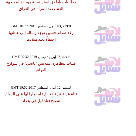
مطالبات بإطلاق استراتيجية موحدة لمواجهة
العنف ضد المرأة في العراق
GMT 06:33 2019 الثلاثاء ,03 أيلول / سبتمبر
رغد صدام حسين توجه رسالة إلى عائلتها
احتفالًا بعيد ميلادها
GMT 09:32 2019 الثلاثاء ,23 إبريل / نيسان
فتيات يتظاهرن بملابس "بابجي" في شوارع
العراق
GMT 19:52 2017 السبت ,12 آب / أغسطس
فتاة عراقية رفضت إرغام أهلها لها على الزواج
لتصبح فتاة ليل في بغداد