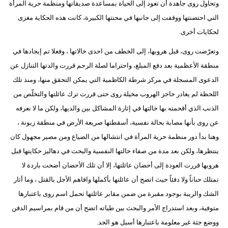
وتحاول روى جاهدة أن تعود إلى الحياة بمساعدة صديقاتها ومنظمة حرية المرأة
التي احتضنتها ووقفت إلى جانبها في محنتها الكبيرة، كانت هذه الحكاية مغزى
لحكايات أخرى.
وتعرّضت روى، قبل هروبها، إلى الخطف من احدى خالاتها ، وفعلا تم إيجادها في
منطقة الأعظمية بعد دفع المبلغ، واحتراما لصلة الرحم قررت والدتها التنازل عن
الدعوى المسجلة في مركز شرطة الكاظمية التي يمكن التحقق منها، ومنذ تلك
اللحظة لم يغادر حاجز الهروب مخيلة روى حتى قررت ترك عائلتها والتخلّص من
الذنب الذي أقحمته بها خالتها في إثارة المشاكل بين والديها، ولكن ما لا نعرفه
عن روى بأنها مصابة بحالة نفسية، أسقطتها صريعة الأرض في منطقة زيونة ،
وهنا بدأ دور منظمة حرية المرأة في انتشالها من الضياع ومن مصير مجهول كان
ينتظرها، ولكن بعد مدة من صفاء حالتها النفسية والبحث في دهاليز حكايتها قبل
هروبها قررت العودة إلى أحضان عائلتها، إلا أن تلك الأحضان أضحت باردة لا
تمتلك حناناً ولا دفئاً حيث اتضح أن عائلتها بأكملها وافاهم الأجل بالقتل ، وما أثار
الشك والريبة بوجود مقبرة من ضمن مقابر عائلتها تحمل اسم روى باعتبارها
متوفية، وبعد استدراج الأمر والبحث بين طياته اتضح أن من قام بمراسيم الدفن
ووضع جثة غير معلومة باعتبارها أسيل هو الجد.