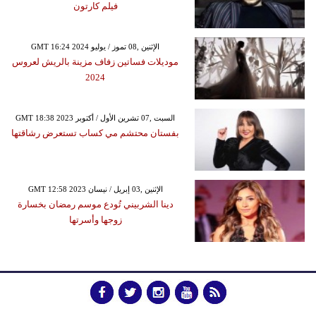
فيلم كارتون
GMT 16:24 2024 الإثنين ,08 تموز / يوليو
موديلات فساتين زفاف مزينة بالريش لعروس
2024
GMT 18:38 2023 السبت ,07 تشرين الأول / أكتوبر
بفستان محتشم مي كساب تستعرض رشاقتها
GMT 12:58 2023 الإثنين ,03 إبريل / نيسان
دينا الشربيني تُودع موسم رمضان بخسارة
زوجها وأسرتها