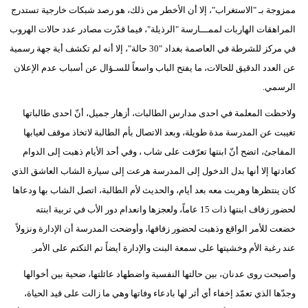
ممزوجة بـ "الاستغراب"، إلا أن الأخطر من ذلك، هو رصد شبكات خارجية تستدرج
المراهقات الهاربات لممـــارسة "الرذيلة"، فيما قدّرت مصادر عدد حالات الهروب
في مركز للشرطة في العاصمة بغداد "30 حالة"، إلا أنه لم تكشف أية جهة رسمية
عن العدد الدقيق للحالات، ما يفتح الباب واسعاً للسـؤال عن أسباب عدم الإعلان
الرسمي.
ولاحظت المعلمة في احدى مدارس الطالبات، أزهار جميل، أنّ احدى طالباتها
تغيبت عن المدرسة مدة طويلة، وبعد الاتصال بأم الطالبة لاتخاذ موقف لغيابها
المفاجئ، اتضح أنّ ابنتها تعرّفت على شاب ، وفي أحد الأيام ذهبت إلى الدوام
كعادتها إلا أنها بدل الدخول إلى المدرسة هرعت إلى سيارة الشاب العاشق الذي
كان ينتظرها وهربت معه بعد أيام، والحديث لأم الطالبة، اتصل الشاب بها ودعاها
لحضور زفاف ابنتها ذات 15 عاماً، ولعجزها وانعدام دور الأب في تربية ابنته
خضعت للأمر الواقع وذهبت لحضور زفافها، وأوضحت المدرسة أن الإدارة ونزولاً
عند رغبة الأم وخشيتها على سمعة البنت والإدارة أيضاً تم التكتم على الأمر.
وأصبحت روى عدنان، بين حالتها النفسية واضطهاد عائلتها، ضحية بين أخوالها
وجدّها الذي تعمّد إخفاء أي أثر لها بادعاء وفاتها وهي ما زالت على قيد الحياة،