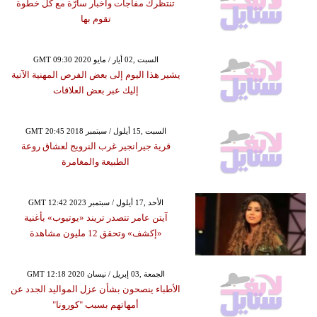
تنتظرك مفاجآت وأخبار سارّة مع كلّ خطوة
تقوم بها
GMT 09:30 2020 السبت ,02 أيار / مايو
يشير هذا اليوم إلى بعض الفرص المهنية الآتية
إليك عبر بعض العلاقات
GMT 20:45 2018 السبت ,15 أيلول / سبتمبر
قرية جيرانجير غرب النرويج لعشاق روعة
الطبيعة والمغامرة
GMT 12:42 2023 الأحد ,17 أيلول / سبتمبر
آيتن عامر تتصدر تريند «يوتيوب» بأغنية
«إكشف» وتحقق 12 مليون مشاهدة
GMT 12:18 2020 الجمعة ,03 إبريل / نيسان
الأطباء ينصحون بشأن عزل المواليد الجدد عن
أمهاتهم بسبب "كورونا"