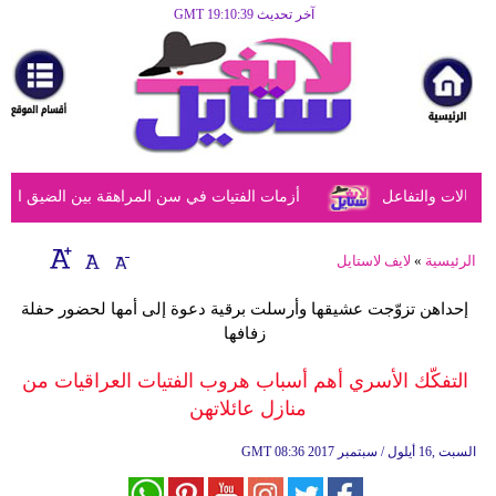
آخر تحديث GMT 19:10:39
الرئيسية
مرأة
أزياء
أزياء
الات والتفاعل
أزمات الفتيات في سن المراهقة بين الضيق النفسي
إسلامية
فن
الرئيسية
»
لايف لاستايل
ديكور
إحداهن تزوّجت عشيقها وأرسلت برقية دعوة إلى أمها لحضور حفلة
زفافها
صحة
التفكّك الأسري أهم أسباب هروب الفتيات العراقيات من
سياحة
منازل عائلاتهن
وسفر
08:36 2017 السبت ,16 أيلول / سبتمبر
GMT
أبراج