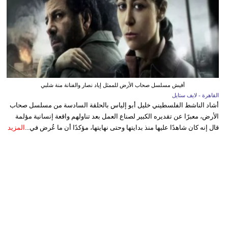
أفيش مسلسل صحاب الأرض للممثل إياد نصار والفنانة منة شلبي
القاهرة - لايف ستايل
أشاد الناشط الفلسطيني خليل أبو إلياس بالحلقة السادسة من مسلسل صحاب
الأرض، معبرًا عن تقديره الكبير لصناع العمل بعد تناولهم واقعة إنسانية مؤلمة
قال إنه كان شاهدًا عليها منذ بدايتها وحتى نهايتها، مؤكدًا أن ما عُرض في...
المزيد