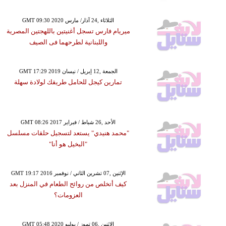
GMT 09:30 2020 الثلاثاء ,24 آذار/ مارس
ميريام فارس تسجل أغنيتين باللهجتين المصرية
واللبنانية لطرحهما فى الصيف
GMT 17:29 2019 الجمعة ,12 إبريل / نيسان
تمارين كيجل للحامل طريقك لولادة سهلة
GMT 08:26 2017 الأحد ,26 شباط / فبراير
"محمد هنيدي" يستعد لتسجيل حلقات مسلسل
"البخيل هو أنا"
GMT 19:17 2016 الإثنين ,07 تشرين الثاني / نوفمبر
كيف أتخلص من روائح الطعام في المنزل بعد
العزومات؟
GMT 05:48 2020 الإثنين ,06 تموز / يوليو