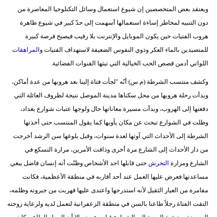
ويعتقد بعض المتخصصين إن شيوع استعمال وسائل التكنلوجيا المعاصرة من
دون التنبيه لمخاطر إساءة استعمالها أسهمت إلى حدّ كبير في شيوع ظاهرة
هروب الفتيات حين يكون الموبايل والإنترنت بلا رقيب فيصبح فرصة كبيرة
للمتصيدين بالماء العكر وذوي النفوس الضعيفة لاستهداف الفتيات و
المراهقات
اللواتي أدمن قصص الحب الخيالية التي تبثها القنوات الفضائية.
وكشف منتسب الشرطة (م.س) أنّه "لجأت فتاة إلينا بعد هروبها من عدة أماكن،
وبدأت رحلة هروبها من محل سكناها مدينة الموصل نتيجة لظروف العائلة التي
دفعتها إلى الهروب، وبدأت مسيرة معاناتها حال ولوجها عتبات شوارع بغداد،
وظلت في الشوارع تبحث عن مكان يأويها كما يقول المنتسب حتى أخذتها
الشرطة إلى الأحداث التي آوتها لعدة سنوات، وقبل بلوغها سن الرشد أخرجت
من دار الأحداث إلى الشارع مرة أخرى وذاقت الأمرين، مرارة التسكع في
الشارع ومرارة
التحرش
حتى قابلها احد الأشخاص وظنّت أنه إنسان فاضل يبغي
مساعدتها فعرض عليها العمل عند أحد أقاربه في منطقة الأعظمية، فكانت
مقامرة من العيار الثقيل لأنه استدرجها واعتدى عليها فهربت من جبروته وظلمه،
التقت الفتاة رجلاً طاعنا بالسن في منطقة الزعفرانية لتعمل لديه ولرعاية زوجته