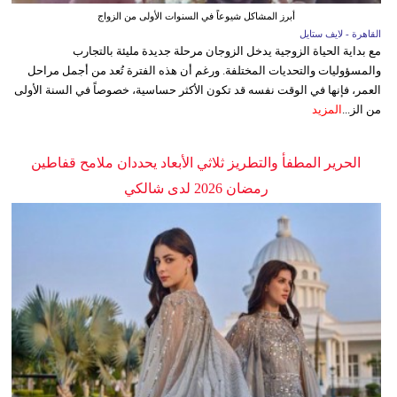
أبرز المشاكل شيوعاً في السنوات الأولى من الزواج
القاهرة - لايف ستايل
مع بداية الحياة الزوجية يدخل الزوجان مرحلة جديدة مليئة بالتجارب
والمسؤوليات والتحديات المختلفة. ورغم أن هذه الفترة تُعد من أجمل مراحل
العمر، فإنها في الوقت نفسه قد تكون الأكثر حساسية، خصوصاً في السنة الأولى
من الز...
المزيد
الحرير المطفأ والتطريز ثلاثي الأبعاد يحددان ملامح قفاطين
رمضان 2026 لدى شالكي