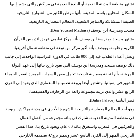
تشتهر منطقة المدينة القديمة أو البلدة القديمة في مراكش والتي يشير إليها
السكان المحليين باسم المدينة، بأنها موطن للكثير من الشوارع التاريخية
الضيقة المتشابكة والمتاجر الشعبية، المعالم المعمارية التاريخية.
مسجد ومدرسة ابن يوسف (Ben Youssef Madrasa):
يشتهر مسجد ومدرسة ابن يوسف بأنه مركز تعليمي عريق لتدريس القرآن
الكريم وعلومه، ويوصف بأنه أكبر مركز من نوعه في منطقة شمال أفريقيا،
وتصل أعداد الطلاب فيه إلى 900 طالب في الدورة الدراسية الواحدة، إلى جانب
ذلك يوصف مسجد ومدرسة ابن يوسف التي يعود تاريخ بنائها إلى عهد الدولة
المرينية، بأنها تحفة معمارية تاريخية تحمل بعض السمات المميزة لقصر الحمراء
الشهير في إسبانيا، وتشتهر أيضا بروعة تصميمها المعماري الذي يعود إلى القرن
الرابع عشر والذي تزينه مجموعة رائعة من الزخارف والفسيفساء.
قصر الباهية (Bahia Palace):
وهو أحد المعالم المعمارية والتاريخية الشهيرة الأخرى في مدينة مراكش، ويوجد
في منطقة المدينة القديمة، شارك في بنائه مجموعة من أفضل العمال
والحرفيين في المغرب واستغرق بنائه 60 عام، ويعود تاريخ بناء هذا القصر
التاريخي المبهر إلى القرن التاسع عشر ويتميز بروعة تصميمه الخارجي