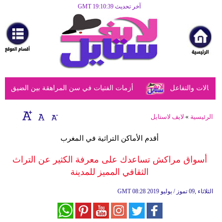
آخر تحديث GMT 19:10:39
الرئيسية
مرأة
أزياء
أزياء
الات والتفاعل
أزمات الفتيات في سن المراهقة بين الضيق النفسي
إسلامية
فن
الرئيسية
»
لايف لاستايل
ديكور
أقدم الأماكن التراثية في المغرب
صحة
أسواق مراكش تساعدك على معرفة الكثير عن التراث
الثقافي المميز للمدينة
سياحة
وسفر
08:28 2019 الثلاثاء ,09 تموز / يوليو
GMT
أبراج