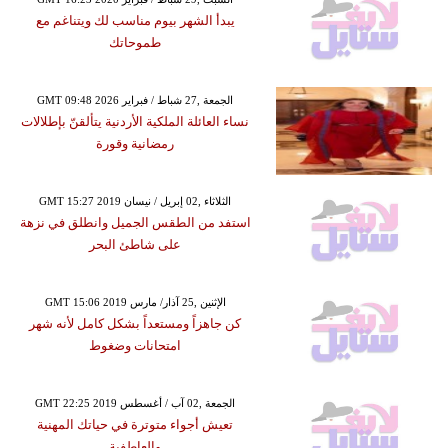
يبدأ الشهر بيوم مناسب لك ويتناغم مع
طموحاتك
GMT 09:48 2026 الجمعة ,27 شباط / فبراير
نساء العائلة الملكية الأردنية يتألقنّ بإطلالات
رمضانية وقورة
GMT 15:27 2019 الثلاثاء ,02 إبريل / نيسان
استفد من الطقس الجميل وانطلق في نزهة
على شاطئ البحر
GMT 15:06 2019 الإثنين ,25 آذار/ مارس
كن جاهزاً ومستعداً بشكل كامل لأنه شهر
امتحانات وضغوط
GMT 22:25 2019 الجمعة ,02 آب / أغسطس
تعيش أجواء متوترة في حياتك المهنية
والعاطفية