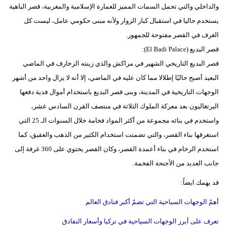
والداخلي والتي تحمل السمات المميز للعمارة الإسلامية والمغربية، قصر الباهية
يستخدم حاليا في استقبال كبار الزوار ولأنه مبنى حكومي عامل، ليست كل
الغرف في القصر مفتوحة للجمهور.
قصر البديع (El Badi Palace):
قصر البديع التاريخي الشهير في مراكش والذي زينته الزخارف في الماضي
البعيد أصبح حاليًا إطلالا مما كان عليه في الماضي، إلا أنه لا يزال واحد من أشهر
الوجهات التاريخية في المدينة، وبنى قصر البديع باستخدام أموال فدية دفعها
البرتغاليون بعد معركة الملوك الثلاثة في منتصف القرن السادس عشر،
واستخدم في بنائه مجموعة من أكثر المواد فخامة خلال السنوات الـ 25 التي
استغرقها بناء القصر، والتي تضمنت استخدام الكثير من الذهب والعقيق، كما
استخدم الرخام في بناء أعمدة القصر، وكان القصر يحتوي على 360 غرفة إلى
جانب العديد من الأجنحة الفخمة.
قد يهمك ايضاً:
أهمّ الوجهات السياحية التي تضمّ أكبر فنادق العالم
تعرف على أبرز الوجهات السياحية في تركيا وأسعار النفادق