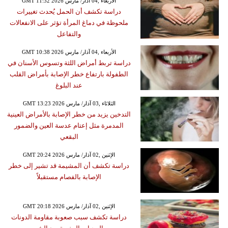
GMT 11:32 2026 الأربعاء ,04 آذار/ مارس
دراسة تكشف أن الحمل يُحدث تغييرات
ملحوظة في دماغ المرأة تؤثر على الانفعالات
والتفاعل
GMT 10:38 2026 الأربعاء ,04 آذار/ مارس
دراسة تربط أمراض اللثة وتسوس الأسنان في
الطفولة بارتفاع خطر الإصابة بأمراض القلب
عند البلوغ
GMT 13:23 2026 الثلاثاء ,03 آذار/ مارس
التدخين يزيد من خطر الإصابة بالأمراض العينية
المدمرة مثل إعتام عدسة العين والضمور
البقعي
GMT 20:24 2026 الإثنين ,02 آذار/ مارس
دراسة تكشف أن المشيمة قد تشير إلى خطر
الإصابة بالفصام مستقبلاً
GMT 20:18 2026 الإثنين ,02 آذار/ مارس
دراسة تكشف سبب صعوبة مقاومة الدونات