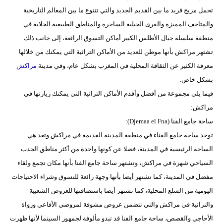
تحمل مزيج فريد ما بين القديم الجديد والتي تتنوع ما بين المعالم التاريخية
والمتاحف المميزة والقرى الجبلية الساحرة والمناطق الطبيعية الخلابة في
منطقة سلسلة جبال الأطلس الكبير أماكن التسوق الرائعة، إلى جانب ذلك
تشتهر مراكش بأنها موطن للعديد من الأماكن التراثية التي يمكنك من خلالها
معرفة الكثير عن الثقافة المحلية في المغرب بشكل عام، وفي مدينة
مراكش
بشكل خاص.
فيما يلي مجموعة من أفضل وأقدم الأماكن التراثية التي يمكنك زيارتها في
مراكش:
ساحة جامع الفنا (Djemaa el Fna):
توجد ساحة جامع الفناء في منطقة المدينة القديمة في مراكش وتعد هي
الساحة الرئيسية في المدينة، فضلا عن كونها واحدة من أكثر مناطق الجذب
السياحي شهرة في مراكش، وتشتهر ساحة جامع الفنا بأنها مكان تجمع ولقاء
مفضل في المدينة، كما تشتهر أيضا بأنها وجهة رائعة للتسوق وشراء الاحتياجات
اليومية من السلع المحلية، كما تشتهر أيضا باستضافتها للعروض الشعبية
والتراثية في مراكش والتي تتضمن عروض مشوقة لمروضي الأفاعي ورواة
الأحاجي والقصص، ساحة جامع الفنا قد تبدو مألوفة لجمهور السينما لأنها ظهرت