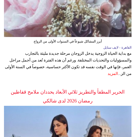
أبرز المشاكل شيوعاً في السنوات الأولى من الزواج
القاهرة - لايف ستايل
مع بداية الحياة الزوجية يدخل الزوجان مرحلة جديدة مليئة بالتجارب
والمسؤوليات والتحديات المختلفة. ورغم أن هذه الفترة تُعد من أجمل مراحل
العمر، فإنها في الوقت نفسه قد تكون الأكثر حساسية، خصوصاً في السنة الأولى
من الز...
المزيد
الحرير المطفأ والتطريز ثلاثي الأبعاد يحددان ملامح قفاطين
رمضان 2026 لدى شالكي