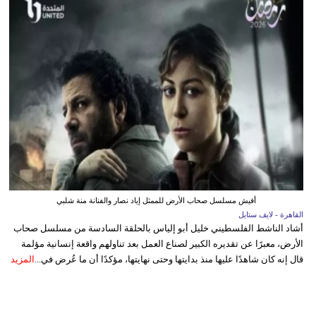
أفيش مسلسل صحاب الأرض للممثل إياد نصار والفنانة منة شلبي
القاهرة - لايف ستايل
أشاد الناشط الفلسطيني خليل أبو إلياس بالحلقة السادسة من مسلسل صحاب
الأرض، معبرًا عن تقديره الكبير لصناع العمل بعد تناولهم واقعة إنسانية مؤلمة
قال إنه كان شاهدًا عليها منذ بدايتها وحتى نهايتها، مؤكدًا أن ما عُرض في...
المزيد