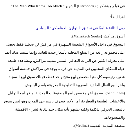
في فيلم هيتشكوك (Hitchcock) الشهير " The Man Who Knew Too Much".
اقرا ايضاً:
دبي الثالثة عالميًا في تحقيق "التوازن الديناميكي" السياحي
أسوق مراكش (Marrakech Souks):
التسوق في داخل الأسواق الشعبية الشهيرة في مراكش لن يجعلك فقط تحصل
على مجموعة رائعة من السلع المحلية بأسعار جيدة للغاية، وإنما سيساعدك أيضا
على معرفة الكثير عن التراث الثقافي المميز لمدينة مراكش، ومشاهدة طبيعة
حياة السكان المحليين في المدينة عن قرب، يوجد في مراكش خمسة أسواق
شعبية رئيسية، كل منها مخصص لبيع منتج واحد فقط، فهناك سوق لبيع السجاد
وآخر لبيع النعال الجلدية المغربية التقليدية المعروفة باسم البابوش
(babouches)، وسوق آخر مخصص لبيع المصنوعات المعدنية، وآخر لبيع التوابل
والأعشاب الطبيعة والعطرية، أما الأخير فيعرف باسم حي الملاح، وهو ليس سوق
بالمعنى الحرفي للكلمة ولكنه يشتهر بأنه مكان جيد للغاية لشراء الأقمشة
والمنسوجات.
منطقة المدينة القديمة (Medina):