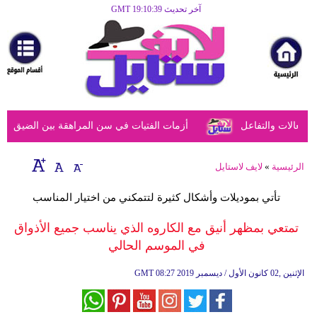
آخر تحديث GMT 19:10:39
الرئيسية
مرأة
أزياء
أزياء
عالات والتفاعل
أزمات الفتيات في سن المراهقة بين الضيق النفس
إسلامية
فن
الرئيسية
»
لايف لاستايل
ديكور
تأتي بموديلات وأشكال كثيرة لتتمكني من اختيار المناسب
صحة
تمتعي بمظهر أنيق مع الكاروه الذي يناسب جميع الأذواق
في الموسم الحالي
سياحة
وسفر
08:27 2019 الإثنين ,02 كانون الأول / ديسمبر
GMT
أبراج