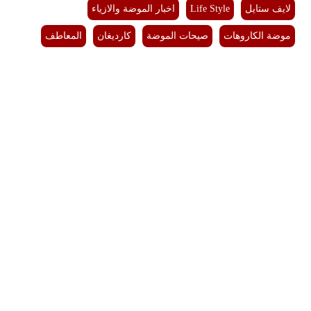
لايف ستايل
Life Style
اخبار الموضة والازياء
موضة الكاروهات
صيحات الموضة
كارديغان
المعاطف