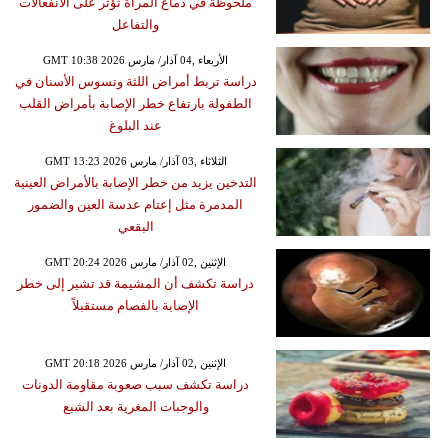
ملحوظة في دماغ المرأة تؤثر على الانفعالات
والتفاعل
GMT 10:38 2026 الأربعاء ,04 آذار/ مارس
دراسة تربط أمراض اللثة وتسوس الأسنان في
الطفولة بارتفاع خطر الإصابة بأمراض القلب
عند البلوغ
GMT 13:23 2026 الثلاثاء ,03 آذار/ مارس
التدخين يزيد من خطر الإصابة بالأمراض العينية
المدمرة مثل إعتام عدسة العين والضمور
البقعي
GMT 20:24 2026 الإثنين ,02 آذار/ مارس
دراسة تكشف أن المشيمة قد تشير إلى خطر
الإصابة بالفصام مستقبلاً
GMT 20:18 2026 الإثنين ,02 آذار/ مارس
دراسة تكشف سبب صعوبة مقاومة الدونات
والوجبات المغرية بعد الشبع