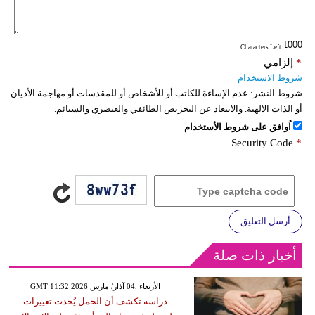
: Characters Left
*
إلزامي
شروط الاستخدام
شروط النشر:
عدم الإساءة للكاتب أو للأشخاص أو للمقدسات أو مهاجمة الأديان
أو الذات الالهية. والابتعاد عن التحريض الطائفي والعنصري والشتائم.
اُوافق على شروط الأستخدام
Security Code
*
أرسل التعليق
أخبار ذات صلة
GMT 11:32 2026 الأربعاء ,04 آذار/ مارس
دراسة تكشف أن الحمل يُحدث تغييرات