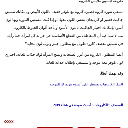
طريقة تنسيق ملابس الكاروه
نسقي تنورة كاروه قصيرة كاروه مع بلوفر خفيف باللون الأبيض وبإمكانك تنسيق
جاكيت قصير او كارديغان بنفس اللون معها، او إذا كنت تنسقين التنورة وبها لون
أسود بإمكانك اختيار الجاكيت باللون الأسودأو بأحد ألوان الخيوط بالكاروه.
مما لا شك فيه أن المعاطف من القطع الأساسية في خزانة كل امرأة، فما رأيك
في تنسيق معطف كاروه طويل مع بنطلون جينز وتوب لون محايد؟
أيضا البنطلون الكاروه من أبزر الصيحات ويمنح المرأة لوك جذاب للغاية، اختاري
لون بلوفر معه موحد واستمتعي بإطلالة جذابة للغاية
وقد يهمك أيضًا:
البدل الكاروهات تسيطر على أسبوع نيويورك للموضة
المعطف "الكاروهات" أحدث صيحة في شتاء 2019