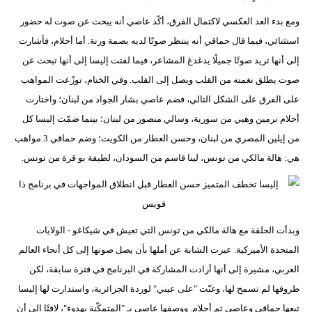
ومع بدء العد العكسي لاكتمال الفرق، أكّد عاصي أنه يبحث عن صوت له حضور
استثنائي، فيما قال حماقي أنه ينتظر صوتًا لديه بصمة ورنة. أما أحلام، فأشارت
إلى أنها تريد صوتًا جميلًا يدغدغ المشاعر، فيما لفتت إليسا إلى أنها تبحث عن
صوت يطلق نغمته من القلب ويصل إلى القلب. وفي الختام، توزّعت المواهب
على الفرق على الشكل التالي، فضم عاصي بشار الجواد من لبنان؛ واختارت
أحلام نرمين وهبي من سورية، وسالي منصور من لبنان؛ بينما ضمّت إليسا كل
من إيلين المصري من لبنان، وحسن العطار من الكويت؛ وضم حماقي 3 مواهب
هي: هالة مالكي من تونس، لينا قاسم من السودان، لطيفة بو قرة من تونس.
وبدأت الحلقة مع هالة مالكي من تونس التي تعيش في شيكاغو - الولايات
المتحدة الأميركية. عبرت الشابة عن أملها بأن يصل صوتها إلى كل أنحاء العالم
العربي، مشيرة إلى أنها أرادت المشاركة في البرنامج في فترة سابقة، لكن
ظروفها لم تسمح لها، وغنّت "على عيني" لوردة الجزائرية، واستدارت لها إليسا
تبعها حماقي وعاصي ثم أحلام. ووصفها عاصي بـ "المتمكّنة بهدوء"، لافتًا إلى أن