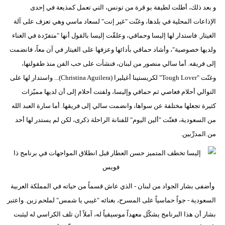
و بعد ذلك، أطلت لطيفة بو قرة من تونس، التي تعمل كمذيعة في إحدى
الإذاعات المحلية في بلدها، وغنّت "غير إنت" لسعاد ماسي وهي تعزف على آلة
الغيتار. فاستدار لها إليسا وحماقي، وعلقّت إليسا بالقول أنها "متفرّدة في الغناء
ولديها خصوصية"، وأشاد حماقي بأدائها وعزفها على الغيتار في آن معاً، فانضمت
إلى فريقه. أما سالي منصور من لبنان، فنشأت على حب الفن منذ طفولتها،
وغنّت "Tough Lover" لكريستينا أغيليرا (Christina Aguilera)... واستدار لها على
التوالي أحلام فعاصي ثم حماقي وإليسا، ولفتت أحلام إلى أن لديها مميّزات
كثيرة تجعلها مختلفة عن سواها، وانضمت سالي إلى فريقها. أما سارة العبد الله
من السعودية، فغنّت "ألين اليوم" للفنانة الراحلة ذكرى، لكن لم يستدر لها أحد
من المدرِّبين.
وأضفى بشار الجواد من لبنان - الذي عاش قسماً من حياته في المملكة العربية
السعودية - جواً حماسياً على المسرح، بغنائه "غيبي يا شمس" لملحم زين. واعتبر
بشار أن هذا البرنامج يشكّل معهداً موسيقياً له، آملاً أن تلف الكراسي له ليثبت