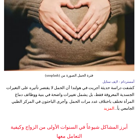
فترة الحمل الصورة من (unsplash)
أمستردام - لايف ستايل
كشفت دراسة حديثة أجريت في هولندا أن الحمل لا يقتصر تأثيره على التغيرات
الجسدية المعروفة فقط، بل يشمل تغييرات واضحة في بنية ووظائف دماغ
المرأة تختلف باختلاف عدد مرات الحمل. وأجرى الباحثون في المركز الطبي
الجامعي بأ...
المزيد
أبرز المشاكل شيوعاً في السنوات الأولى من الزواج وكيفية
التعامل معها