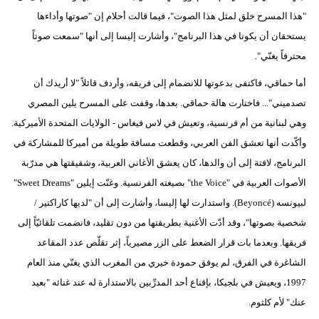
"هذا المسرح خلق لمثل هذا الصوت"، فيما قالت أحلام إن "صوتها وأداءها
يستحقان أن يكونا في هذا البرنامج"، وأشارت إليسا إلى أنها "سمعت صوتاً
محترفاً يغنّي".
أما حماقي، فاكتفى بدعوتها للانضمام إلى فريقه، وأردف قائلاً "لا أريدك أن
تصدميني"... فاختارت هالة حماقي. بعدها، وقفت على المسرح يلين المصري
وهي لبنانية من أم فرنسية، وتعيش في لاس فيغاس - الولايات المتحدة الأميركية.
وأكّدت أنها تعشق الفن العربي، وقطعت مسافة طويلة من أميركا للمشاركة في
البرنامج، لافتة إلى أن والدها، كان يعشق الأغاني العربية، وشقيقتها هي مدرّبة
الأصوات العربية في "the Voice" بصيغته الفرنسية. وغنّت إيلين "Sweet Dreams"
لبيونسه (Beyoncé). واستدارت لها إليسا، وأشارت إلى أن "لديها كاراكتير /
شخصية بصوتها"، وقد أدّت الأغنية بطريقتها من دون تقليد، فانضمت تلقائيّاً إلى
فريقها. وبعدما بات قرار الضعط على الزر مصيرياً، إثر تقلّص عدد المقاعد
الشاغرة في الفرق، لم يوفق حمودة خيري من المغرب الذي يغنّي منذ العام
1997، ويعيش في بلجيكا، بإقناع أحد المدرِّبين بالاستدارة له عند غنائه "بعيد
عنك" لأم كلثوم.