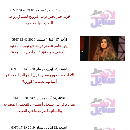
GMT 20:45 2018 السبت ,15 أيلول / سبتمبر
قرية جيرانجير غرب النرويج لعشاق روعة
الطبيعة والمغامرة
GMT 12:42 2023 الأحد ,17 أيلول / سبتمبر
آيتن عامر تتصدر تريند «يوتيوب» بأغنية
«إكشف» وتحقق 12 مليون مشاهدة
GMT 12:18 2020 الجمعة ,03 إبريل / نيسان
الأطباء ينصحون بشأن عزل المواليد الجدد عن
أمهاتهم بسبب "كورونا"
GMT 09:30 2020 الثلاثاء ,24 آذار/ مارس
ميريام فارس تسجل أغنيتين باللهجتين المصرية
واللبنانية لطرحهما فى الصيف
GMT 17:29 2019 الجمعة ,12 إبريل / نيسان