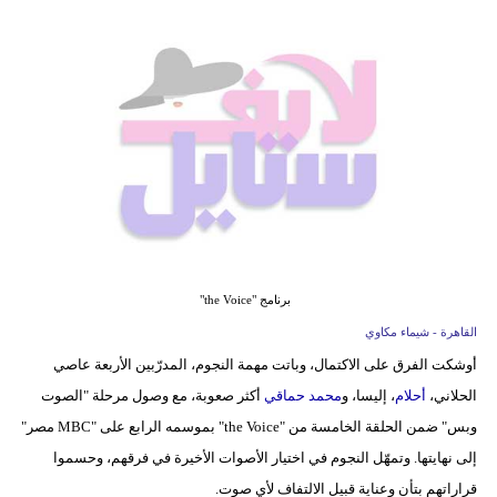
فيديو
مدوَنات
مشاكل
وحلول
برنامج "the Voice"
القاهرة - شيماء مكاوي
أوشكت الفرق على الاكتمال، وباتت مهمة النجوم، المدرّبين الأربعة عاصي
الحلاني،
أحلام
، إليسا، و
محمد حماقي
أكثر صعوبة، مع وصول مرحلة "الصوت
وبس" ضمن الحلقة الخامسة من "the Voice" بموسمه الرابع على "MBC مصر"
إلى نهايتها. وتمهّل النجوم في اختيار الأصوات الأخيرة في فرقهم، وحسموا
قراراتهم بتأنٍ وعناية قبيل الالتفاف لأي صوت.