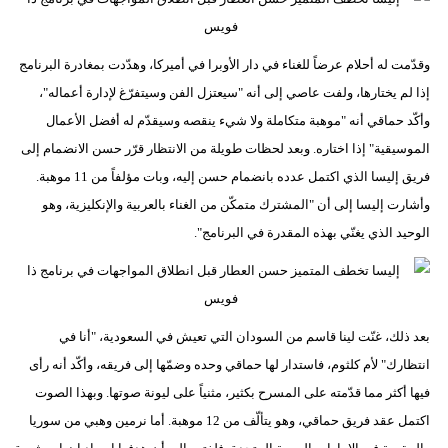
وقدّمت له أحلام عرضاً للغناء في دار الأوبرا في أميركا، وهدّدت بمغادرة البرنامج
إذا لم يختارها، ولفت عاصي إلى أنه "سيعتزل الفن وسيتفرّغ لإدارة أعماله"،
وأكّد حماقي أنه "موهبة متكاملة ولا شيء ينقصه وسيقدّم له أفضل الأعمال
الموسيقية" إذا اختاره. وبعد لحظات طويلة من الانتظار قرّر حسن الانضمام إلى
فريق إليسا الذي اكتمل عدده بانضمام حسن إليه، وبات مؤلفاً من 11 موهبة.
وأشارت إليسا إلى أن "المشترك متمكّن من الغناء بالعربية والإنكليزية، وهو
الوحيد الذي يغنّي بهذه المقدرة في البرنامج".
بعد ذلك، غنّت لينا قاسم من السودان التي تعيش في السعودية، "أنا في
انتظارك" لأم كلثوم، فاستدار لها حماقي وحده وضمّها إلى فريقه، وأكّد أنه رأى
فيها أكثر مما قدّمته على المسرح بكثير، مثنياً على ليونة صوتها. وبهذا الصوت
اكتمل عقد فريق حماقي، وهو يتألّف من 12 موهبة. أما نرمين وهبي من سوريا