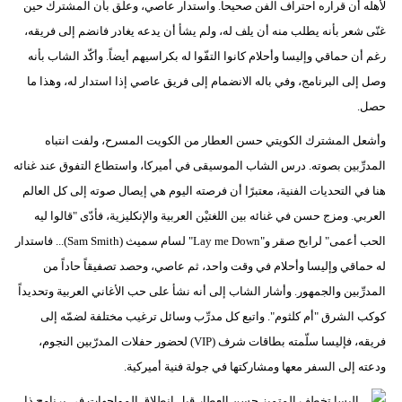
لأهله أن قراره احتراف الفن صحيحا. واستدار عاصي، وعلّق بأن المشترك حين
غنّى شعر بأنه يطلب منه أن يلف له، ولم يشأ أن يدعه يغادر فانضم إلى فريقه،
رغم أن حماقي وإليسا وأحلام كانوا التفّوا له بكراسيهم أيضاً. وأكّد الشاب بأنه
وصل إلى البرنامج، وفي باله الانضمام إلى فريق عاصي إذا استدار له، وهذا ما
حصل.
وأشعل المشترك الكويتي حسن العطار من الكويت المسرح، ولفت انتباه
المدرِّبين بصوته. درس الشاب الموسيقى في أميركا، واستطاع التفوق عند غنائه
هنا في التحديات الفنية، معتبرًا أن فرصته اليوم هي إيصال صوته إلى كل العالم
العربي. ومزج حسن في غنائه بين اللغتيْن العربية والإنكليزية، فأدّى "قالوا ليه
الحب أعمى" لرابح صقر و"Lay me Down" لسام سميث (Sam Smith)... فاستدار
له حماقي وإليسا وأحلام في وقت واحد، ثم عاصي، وحصد تصفيقاً حاداً من
المدرِّبين والجمهور. وأشار الشاب إلى أنه نشأ على حب الأغاني العربية وتحديداً
كوكب الشرق "أم كلثوم". واتبع كل مدرِّب وسائل ترغيب مختلفة لضمّه إلى
فريقه، فإليسا سلّمته بطاقات شرف (VIP) لحضور حفلات المدرّبين النجوم،
ودعته إلى السفر معها ومشاركتها في جولة فنية أميركية.