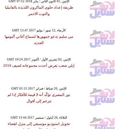
GMT 07:52 2018 الإثنين ,01 كانون الثاني / يناير
طريقة إعداد حلوى الماكرون اللذيذة بالفانيليا
والتوت الاحمر
GMT 13:47 2017 الأربعاء ,12 تموز / يوليو
مي سليم تدعو جمهورها لسماع أغاني ألبومها
الجديد
GMT 19:24 2017 الإثنين ,02 تشرين الأول / أكتوبر
إيلي صعب يَعرض أحدث مجموعاته لصيف 2018
GMT 01:15 2017 الإثنين ,20 شباط / فبراير
نور المصري تؤكّد أنه لا قيمة للأفكار إذا لم
تترجم إلى أقوال
GMT 13:44 2017 الثلاثاء ,26 أيلول / سبتمبر
تحويل استوديو موسيقي إلى منزل لقضاء