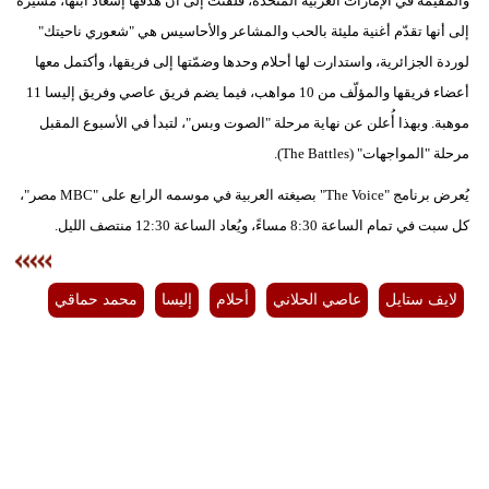
والمقيمة في الإمارات العربية المتحدة، فلفتت إلى أن هدفها إسعاد ابنها، مشيرة
إلى أنها تقدّم أغنية مليئة بالحب والمشاعر والأحاسيس هي "شعوري ناحيتك"
لوردة الجزائرية، واستدارت لها أحلام وحدها وضمّتها إلى فريقها، وأكتمل معها
أعضاء فريقها والمؤلّف من 10 مواهب، فيما يضم فريق عاصي وفريق إليسا 11
موهبة. وبهذا أُعلن عن نهاية مرحلة "الصوت وبس"، لتبدأ في الأسبوع المقبل
مرحلة "المواجهات" (The Battles).
يُعرض برنامج "The Voice" بصيغته العربية في موسمه الرابع على "MBC مصر"،
كل سبت في تمام الساعة 8:30 مساءً، ويُعاد الساعة 12:30 منتصف الليل.
لايف ستايل
عاصي الحلاني
أحلام
إليسا
محمد حماقي