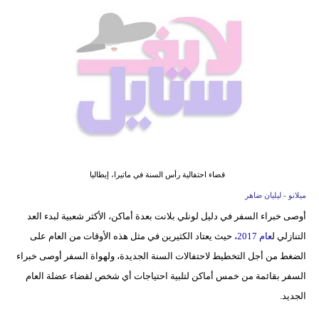
فيديو
مدوَنات
مشاكل
وحلول
قضاء احتفالية رأس السنة في ماتيرا، إيطاليا
ميلانو - ليليان ضاهر
أوصى خبراء السفر في دليل لونلي بلانت بعدة أماكن، الأكثر شعبية لبدء العد
التنازلي ل
عام 2017
، حيث يعتاد الكثيرين في مثل هذه الأوقات من العام على
الضغط من أجل التخطيط لاحتفالات السنة الجديدة، ولهواة السفر أوصى خبراء
السفر بقائمة من خمس أماكن لتلبية احتياجات أي شخص لقضاء عضلة العام
الجديد.