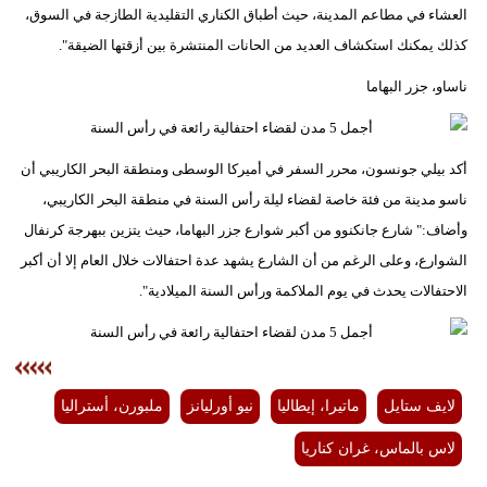
العشاء في مطاعم المدينة، حيث أطباق الكناري التقليدية الطازجة في السوق،
كذلك يمكنك استكشاف العديد من الحانات المنتشرة بين أزقتها الضيقة".
ناساو، جزر البهاما
أكد بيلي جونسون، محرر السفر في أميركا الوسطى ومنطقة البحر الكاريبي أن
ناسو مدينة من فئة خاصة لقضاء ليلة رأس السنة في منطقة البحر الكاريبي،
وأضاف:" شارع جانكنوو من أكبر شوارع جزر البهاما، حيث يتزين ببهرجة كرنفال
الشوارع، وعلى الرغم من أن الشارع يشهد عدة احتفالات خلال العام إلا أن أكبر
الاحتفالات يحدث في يوم الملاكمة ورأس السنة الميلادية".
لايف ستايل
ماتيرا، إيطاليا
نيو أورليانز
ملبورن، أستراليا
لاس بالماس، غران كناريا