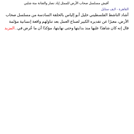
أفيش مسلسل صحاب الأرض للممثل إياد نصار والفنانة منة شلبي
القاهرة - لايف ستايل
أشاد الناشط الفلسطيني خليل أبو إلياس بالحلقة السادسة من مسلسل صحاب
الأرض، معبرًا عن تقديره الكبير لصناع العمل بعد تناولهم واقعة إنسانية مؤلمة
قال إنه كان شاهدًا عليها منذ بدايتها وحتى نهايتها، مؤكدًا أن ما عُرض في...
المزيد