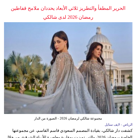
الحرير المطفأ والتطريز ثلاثي الأبعاد يحددان ملامح قفاطين
رمضان 2026 لدى شالكي
مجموعة شالكي لرمضان 2026 - الصورة من الدار
الرياض - لايف ستايل
كشفت دار شالكي، بقيادة المصمم السعودي قاسم القاسم، عن مجموعتها
الخاصة برمضان 2026، والتي تميزت بمقاربة معاصرة للأزياء الشرقية، من خلال