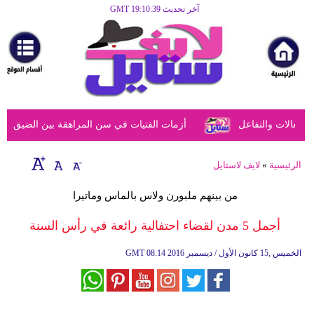
آخر تحديث GMT 19:10:39
الرئيسية
مرأة
أزياء
أزياء
عالات والتفاعل
أزمات الفتيات في سن المراهقة بين الضيق النفس
إسلامية
فن
الرئيسية
»
لايف لاستايل
ديكور
من بينهم ملبورن ولاس بالماس وماتيرا
صحة
أجمل 5 مدن لقضاء احتفالية رائعة في رأس السنة
سياحة
08:14 2016 الخميس ,15 كانون الأول / ديسمبر
GMT
وسفر
أبراج