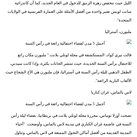
الليل حيث تنخفض زهرة الزنبق للدخول في العام الجديد، كما أن كاتدرائية
سانت لويس تعتبر واحدة من أفضل الأمثلة على العمارة الفرنسية في الولايات
المتحدة".
ملبورن، أستراليا
قالت تيري كواد، المستكشفة في مجلة لونلي بلانت:" ملبورن مكان رائع
للاحتفال برأس السنة الجديدة، حيث تنتشر الحانات بكثرة، وإذا كانت سيدني،
الطفل الذهبي لليلة رأس السنة في أستراليا، فإن ملبورن هي الأخ الشجاع حيث
الألعاب النارية الرائعة".
لاس بالماس، غران كناريا
نصحت أورلا توماس، محررة مجلة لونلي بلانت في بريطانيا، بقضاء ليلة رأس
السنة في عاصمة غران الكناري في مدينة لاس بالماس، وأوضحت: "أحياء
المدينة القديمة من أفضل أماكن التجول الممتعة في لاس بالماس، وتناول