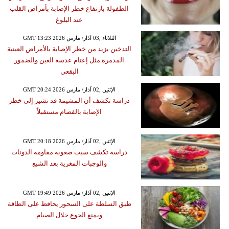
الطفولة بارتفاع خطر الإصابة بأمراض القلب
عند البلوغ
GMT 13:23 2026 الثلاثاء ,03 آذار/ مارس
التدخين يزيد من خطر الإصابة بالأمراض العينية
المدمرة مثل إعتام عدسة العين والضمور
البقعي
GMT 20:24 2026 الإثنين ,02 آذار/ مارس
دراسة تكشف أن المشيمة قد تشير إلى خطر
الإصابة بالفصام مستقبلاً
GMT 20:18 2026 الإثنين ,02 آذار/ مارس
دراسة تكشف سبب صعوبة مقاومة الدونات
والوجبات المغرية بعد الشبع
GMT 19:49 2026 الإثنين ,02 آذار/ مارس
طبق السلطة على السحور يحافظ على الطاقة
ويمنع الجوع خلال الصيام