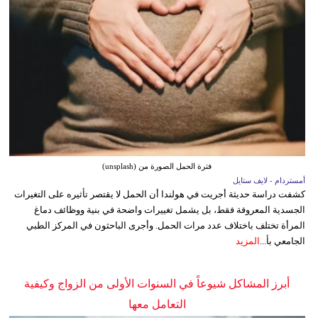
فترة الحمل الصورة من (unsplash)
أمستردام - لايف ستايل
كشفت دراسة حديثة أجريت في هولندا أن الحمل لا يقتصر تأثيره على التغيرات
الجسدية المعروفة فقط، بل يشمل تغييرات واضحة في بنية ووظائف دماغ
المرأة تختلف باختلاف عدد مرات الحمل. وأجرى الباحثون في المركز الطبي
الجامعي بأ...
المزيد
أبرز المشاكل شيوعاً في السنوات الأولى من الزواج وكيفية
التعامل معها