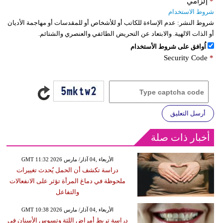
*
إلزامي
شروط الاستخدام
شروط النشر:
عدم الإساءة للكاتب أو للأشخاص أو للمقدسات أو مهاجمة الأديان
أو الذات الالهية. والابتعاد عن التحريض الطائفي والعنصري والشتائم.
اُوافق على شروط الأستخدام
Security Code
*
أرسل التعليق
أخبار ذات صلة
GMT 11:32 2026 الأربعاء ,04 آذار/ مارس
دراسة تكشف أن الحمل يُحدث تغييرات
ملحوظة في دماغ المرأة تؤثر على الانفعالات
والتفاعل
GMT 10:38 2026 الأربعاء ,04 آذار/ مارس
دراسة تربط أمراض اللثة وتسوس الأسنان في