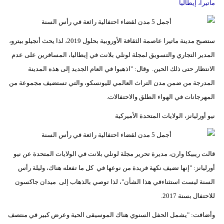
ماتيرا، إيطاليا
ستصبح مدينة ماتيرا عاصمة الثقافة الأوروبية بحلول 2019، لذا يحث أنجيلو بيترو،
المدير التجاري والتسويق لمجلة لونلي بلانت في إيطاليا، المسافرين على عدم
الانتظار حتى ذلك الحين. وقال: "اذهبوا في العام الجديد إلى هذه المدينة
المدرجة من ضمن مدن التراث العالمي لليونسكو، والتي تستضيف مجموعة من
المهرجانات في الهواء الطلق والاحتفالات.
نيو أورليانز، الولايات المتحدة الأميركية
قالت ريبيكا وارن، مديرة تحرير مجلة لونلي بلانت في الولايات المتحدة عن نيو
أورليانز: "إنها تضيف نكهة فريدة من نوعها في كل ما تفعله هناك، وليلة رأس
السنة ليست استثناءفي هذا الشأن"، لذا توصي بالذهاب إلى ميدان جاكسون
للاحتفال بسنة 2017.
وأضافت: "يشمل الحفل السنوي هناك الموسيقى الحية وعرض كبير في منتصف