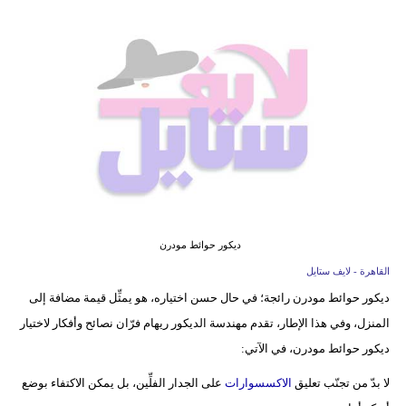
فيديو
مدوَنات
مشاكل
وحلول
ديكور حوائط مودرن
القاهرة - لايف ستايل
ديكور حوائط مودرن رائجة؛ في حال حسن اختياره، هو يمثِّل قيمة مضافة إلى
المنزل، وفي هذا الإطار، تقدم مهندسة الديكور ريهام فرّان نصائح وأفكار لاختيار
ديكور حوائط مودرن، في الآتي:
لا بدّ من تجنّب تعليق
الاكسسوارات
على الجدار الفلِّين، بل يمكن الاكتفاء بوضع