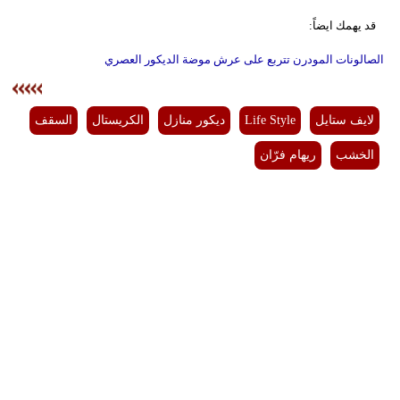
قد يهمك ايضاً:
الصالونات المودرن تتربع على عرش موضة الديكور العصري
لايف ستايل
Life Style
ديكور منازل
الكريستال
السقف
الخشب
ريهام فرّان