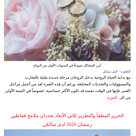
أبرز المشاكل شيوعاً في السنوات الأولى من الزواج
القاهرة - لايف ستايل
مع بداية الحياة الزوجية يدخل الزوجان مرحلة جديدة مليئة بالتجارب
والمسؤوليات والتحديات المختلفة. ورغم أن هذه الفترة تُعد من أجمل مراحل
العمر، فإنها في الوقت نفسه قد تكون الأكثر حساسية، خصوصاً في السنة الأولى
من الز...
المزيد
الحرير المطفأ والتطريز ثلاثي الأبعاد يحددان ملامح قفاطين
رمضان 2026 لدى شالكي