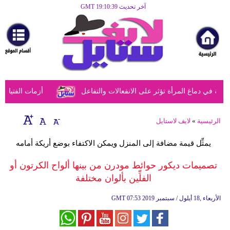
آخر تحديث GMT 19:10:39
الرئيسية
مرأة
أزياء
أزياء
ي دماغ المرأة تؤثر على الانفعالات والتفاعل
أزمات الفتيات في
إسلامية
فن
الرئيسية
»
لايف لاستايل
ديكور
يمثِّل قيمة مضافة إلى المنزل ويمكن الاكتفاء بوضع أريكة أمامه
صحة
تصميمات ديكور حوائط مودرن من بينها ألواح الكرتون أو
الفلِّين بألوان مختلفة
سياحة
وسفر
07:53 2019 الأربعاء ,18 أيلول / سبتمبر
GMT
أبراج