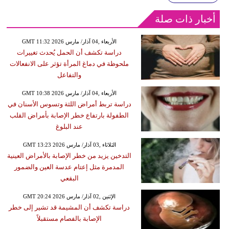
أخبار ذات صلة
GMT 11:32 2026 الأربعاء ,04 آذار/ مارس
دراسة تكشف أن الحمل يُحدث تغييرات
ملحوظة في دماغ المرأة تؤثر على الانفعالات
والتفاعل
GMT 10:38 2026 الأربعاء ,04 آذار/ مارس
دراسة تربط أمراض اللثة وتسوس الأسنان في
الطفولة بارتفاع خطر الإصابة بأمراض القلب
عند البلوغ
GMT 13:23 2026 الثلاثاء ,03 آذار/ مارس
التدخين يزيد من خطر الإصابة بالأمراض العينية
المدمرة مثل إعتام عدسة العين والضمور
البقعي
GMT 20:24 2026 الإثنين ,02 آذار/ مارس
دراسة تكشف أن المشيمة قد تشير إلى خطر
الإصابة بالفصام مستقبلاً