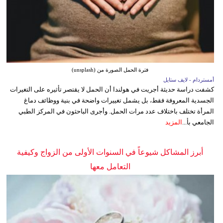
فترة الحمل الصورة من (unsplash)
أمستردام - لايف ستايل
كشفت دراسة حديثة أجريت في هولندا أن الحمل لا يقتصر تأثيره على التغيرات
الجسدية المعروفة فقط، بل يشمل تغييرات واضحة في بنية ووظائف دماغ
المرأة تختلف باختلاف عدد مرات الحمل. وأجرى الباحثون في المركز الطبي
الجامعي بأ...
المزيد
أبرز المشاكل شيوعاً في السنوات الأولى من الزواج وكيفية
التعامل معها