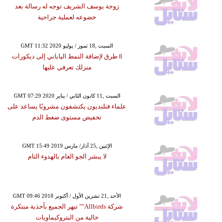
زوجة يوسف الشريف توجه له رسالة بعد
خضوعه لعملية جراحية
GMT 11:32 2020 السبت ,18 تموز / يوليو
8 طرق لإضافة النمط الياباني إلى ديكورات
منزلك تعرفي عليها
GMT 07:29 2020 السبت ,11 كانون الثاني / يناير
علماء فنلنديون يكتشفون مشروبًا يساعد على
تخفيض مستوى ضغط الدم
GMT 15:49 2019 الإثنين ,25 آذار/ مارس
لا يبشر الجو العام بالهدوء التام
GMT 09:46 2018 الأحد ,21 تشرين الأول / أكتوبر
شركة Allbirds"" تبهر الجميع بأحذية مبتكرة
خالية من البتروكيماويات