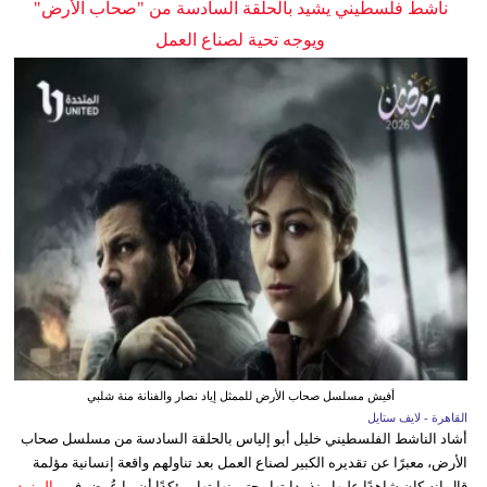
ناشط فلسطيني يشيد بالحلقة السادسة من "صحاب الأرض"
ويوجه تحية لصناع العمل
أفيش مسلسل صحاب الأرض للممثل إياد نصار والفنانة منة شلبي
القاهرة - لايف ستايل
أشاد الناشط الفلسطيني خليل أبو إلياس بالحلقة السادسة من مسلسل صحاب
الأرض، معبرًا عن تقديره الكبير لصناع العمل بعد تناولهم واقعة إنسانية مؤلمة
قال إنه كان شاهدًا عليها منذ بدايتها وحتى نهايتها، مؤكدًا أن ما عُرض في...
المزيد