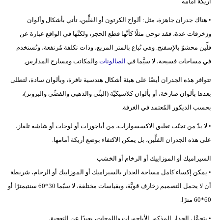
أريكة أمامه
• هناك جدران جاهزة، مثل: ألواح الكرتون أو الفلِّين، تأتي بأشكال وألوان
وزخرفات عدة، فقد توحي مثلًا كأنَّها قطع الحجر، ولكنَّها في الواقع عبارة عن
فلِّين محشوّ بالإسفنج. وهي تُباع بالمتر المربع، وذات تكلفة مُرتفعة، وتُستخدم
في مساحات فسيحة، لا سيَّما في
الصالونات
والمكاتب ومسارح المدارس.
تتوافر هذه الجدران أيضًا على هيئة أشكال هندسية نافرة، وبألوان سادة، لتطلى
بعدها بألوان صارخة، أو بألوان كلاسيكيَّة (البنِّي والذهبي والفضِّي والبرونز)،
بحسب الديكور المُعتمد في الغرفة.
• لا بدّ من تجنّب تعليق الاكسسوارات، من أباجورات أو لوحات أو شاشة تلفاز،
على هذه الجدران الفلِّين، بل يمكن الاكتفاء بوضع أريكة أمامها.
السيراميك أو الموزاييك أو الرخام أو الخشب
• يمكن إكساء كامل مساحة الجدار بالسيراميك أو الموزاييك أو الرخام، شريطة
أن لا يحمل التصميم زخارف قويَّة، وبقياسات مختلفة، لا سيّما 30*60 سنتيمترًا أو
60*60 مترًا.
• يتحمَّل الجدار المذكور الأباجورات واللوحات، بعيدًا عن التعجيق.