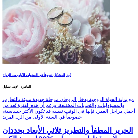
أبرز المشاكل شيوعاً في السنوات الأولى من الزواج
القاهرة - لايف ستايل
مع بداية الحياة الزوجية يدخل الزوجان مرحلة جديدة مليئة بالتجارب
والمسؤوليات والتحديات المختلفة. ورغم أن هذه الفترة تُعد من
أجمل مراحل العمر، فإنها في الوقت نفسه قد تكون الأكثر حساسية،
خصوصاً في السنة الأولى من الز...
المزيد
الحرير المطفأ والتطريز ثلاثي الأبعاد يحددان