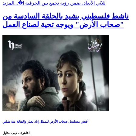
ثلاثي الأبعاد، ضمن رؤية تجمع بين الحرفية ا�...
المزيد
ناشط فلسطيني يشيد بالحلقة السادسة من
"صحاب الأرض" ويوجه تحية لصناع العمل
أفيش مسلسل صحاب الأرض للممثل إياد نصار والفنانة منة شلبي
القاهرة - لايف ستايل