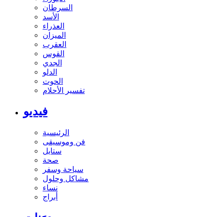
السرطان
الأسد
العذراء
الميزان
العقرب
القوس
الجدي
الدلو
الحوت
تفسير الأحلام
فيديو
الرئيسية
فن وموسيقى
ستايل
صحة
سياحة وسفر
مشاكل وحلول
نساء
أبراج