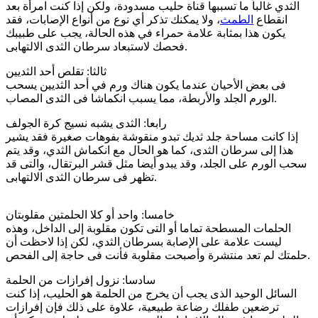
الثدي غالباً ما تسببها قناة حليب مسدودة، ولكن إذا كنت امرأة بعد
انقطاع
الطمث
، ولا يمكنك تذكر أي نوع من أنواع الإصابات، فقد
يكون هذا بمثابة علامة حمراء في هذه الحالة، يجب على طبيبك
فحصك لاستبعاد سرطان الثدى الالتهابى.
ثالثا: تقلص أحد الثديين
فى بعض الأحيان عندما يكون هناك ورم في أحد الثديين يسحب
الورم الجلد والأربطة، مما يسبب انكماشا فى الثدى المصاب.
رابعا: الثدى يشبه نسيج كرة الجولف
إذا كانت مساحة جلد ثديك تبدو منقوشة بفوهات صغيرة فقد يشير
هذا إلى سرطان الثدى، كما هو الحال مع انكماش الثدي، وقد يتم
سحب الورم على الجلد، وقد يبدو أيضا مثل قشر البرتقال، والتى قد
تظهر فى سرطان الثدى الالتهابى.
خامسا: واحد أو كلا الحلمتين مقلوبتان
الحلمات المسطحة تماما أو التى تكون مقلوبة إلى الداخل، وهذه
ليست علامة على الإصابة بسرطان الثدي، لكن إذا لاحظت أن
حلمتك لم تعد منتشرة وأصبحت مقلوبة فأنت فى حاجة إلى الفحص.
سادسا: نزول إفرازات من الحلمة
السائل الوحيد الذى يجب أن يخرج من الحلمة هو الحليب، إذا كنت
ترضعين طفلك رضاعة طبيعية، علاوة على ذلك فإن إفرازات