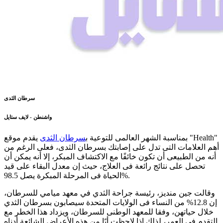
سرطان الثدى
واشنطن - لايف ستايل
بمناسبة الشهر العالمى للتوعية ب
سرطان الثدى
يقدم موقع "Health"
أهم العلامات التى تدل على إصابتك بسرطان الثدى، فعلى الرغم من
أنه من الطبيعى أن تكون خائفًا مع الاكتشاف المبكر، إلا أنه يمكن أن
تحصل على نتائج رائعة فى العلاج، حيث إن معدل البقاء على قيد
الحياة فى المرحلة المبكرة يصل 98.5%.
وقالت جين منديز، رئيسة جراحة الثدي في معهد ميامي للسرطان،
إن 12.8% من النساء فى الولايات المتحدة سيصابون بسرطان الثدي
خلال حياتهن، وفقا للمعهد الوطنى للسرطان، ويزداد هذا الخطر مع
التقدم فى العمر، لذلك إذا لاحظت أيًا من هذه الأعراض الشائعة أدناه