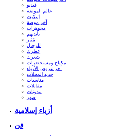
فيديو
عالم الموضة
إتيكيت
آخر موضة
مجوهرات
بأيديهم
مُثير
للرجال
عطرك
شعرك
مكياج ومستحضرات
أخر عروض الأزياء
جديد المحلات
مناسبات
مقابلات
مدونات
صور
أزياء إسلامية
فن