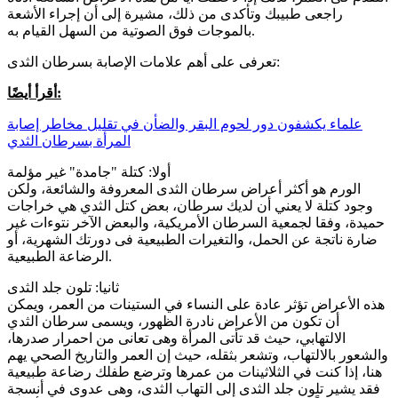
راجعى طبيبك وتأكدى من ذلك، مشيرة إلى أن إجراء الأشعة
بالموجات فوق الصوتية من السهل القيام به.
تعرفى على أهم علامات الإصابة بسرطان الثدى:
أقرأ أيضًا:
علماء يكشفون دور لحوم البقر والضأن في تقليل مخاطر إصابة
المرأة بسرطان الثدي
أولا: كتلة "جامدة" غير مؤلمة
الورم هو أكثر أعراض سرطان الثدى المعروفة والشائعة، ولكن
وجود كتلة لا يعني أن لديك سرطان، بعض كتل الثدي هي خراجات
حميدة، وفقا لجمعية السرطان الأمريكية، والبعض الآخر نتوءات غير
ضارة ناتجة عن الحمل، والتغيرات الطبيعية فى دورتك الشهرية، أو
الرضاعة الطبيعية.
ثانيا: تلون جلد الثدى
هذه الأعراض تؤثر عادة على النساء في الستينات من العمر، ويمكن
أن تكون من الأعراض نادرة الظهور، ويسمى سرطان الثدي
الالتهابي، حيث قد تأتى المرأة وهى تعانى من احمرار صدرها،
والشعور بالالتهاب، وتشعر بثقله، حيث إن العمر والتاريخ الصحي يهم
هنا، إذا كنت في الثلاثينات من عمرها وترضع طفلك رضاعة طبيعية
فقد يشير تلون جلد الثدى إلى التهاب الثدى، وهى عدوى في أنسجة