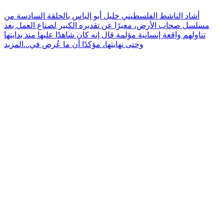
أشاد الناشط الفلسطيني خليل أبو إلياس بالحلقة السادسة من
مسلسل صحاب الأرض، معبرًا عن تقديره الكبير لصناع العمل بعد
تناولهم واقعة إنسانية مؤلمة قال إنه كان شاهدًا عليها منذ بدايتها
وحتى نهايتها، مؤكدًا أن ما عُرض في...
المزيد