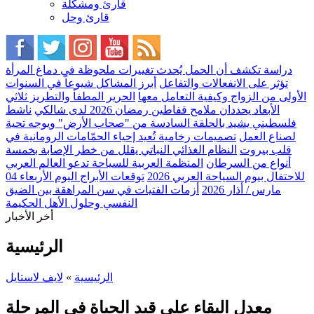
قارئ ومشكلة
قارئ وحل
دراسة تكشف أن الحمل يُحدث تغييرات ملحوظة في دماغ المرأة
تؤثر على الانفعالات والتفاعل
أبرز المشاكل شيوعاً في السنوات
الأولى من الزواج وكيفية التعامل معها
الحرير المطفأ والتطريز ثلاثي
الأبعاد يحددان ملامح قفاطين رمضان 2026 لدى شالكي
ناشط
فلسطيني يشيد بالحلقة السادسة من "صحاب الأرض" ويوجه تحية
لصناع العمل
تصميمات رخامية تُعيد إحياء الحمّامات الرومانية في
قلب بيروت
النظام الغذائي النباتي يقلل من خطر الإصابة بخمسة
أنواع من السرطان
المنظمة العربية للسياحة تدعو العالم العربي
للاحتفال بيوم السياحة العربي 2026
توقعات الأبراج اليوم الأربعاء 04
مارس / أذار 2026
أزمات الفتيات في سن المراهقة بين الضيق
النفسي وحلول الأهل الحكيمة
أخر الأخبار
الرئيسية
الرئيسية
»
لايف لاستايل
معدل البقاء على قيد الحياة في المرحلة