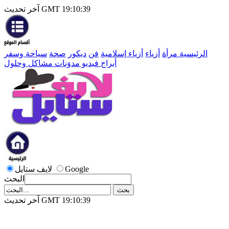
آخر تحديث GMT 19:10:39
الرئيسية
مرأة
أزياء
أزياء إسلامية
فن
ديكور
صحة
سياحة وسفر
أبراج
فيديو
مدوَنات
مشاكل وحلول
Google
لايف ستايل
البحث
آخر تحديث GMT 19:10:39