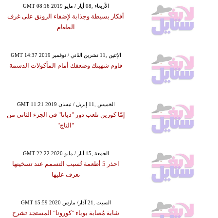
GMT 08:16 2019 الأربعاء ,08 أيار / مايو
أفكار بسيطة وجذابة لإضفاء الرونق على غرف
الطعام
GMT 14:37 2019 الإثنين ,11 تشرين الثاني / نوفمبر
قاوم شهيتك وضعفك أمام المأكولات الدسمة
GMT 11:21 2019 الخميس ,11 إبريل / نيسان
إمّا كورين تلعب دور "ديانا" في الجزء الثاني من
"التاج"
GMT 22:22 2020 الجمعة ,15 أيار / مايو
احذر 5 أطعمة تُسبب التسمم عند تسخينها
تعرف عليها
GMT 15:59 2020 السبت ,21 آذار/ مارس
شابة مُصابة بوباء "كورونا" المستجد تشرح