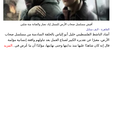
أفيش مسلسل صحاب الأرض للممثل إياد نصار والفنانة منة شلبي
القاهرة - لايف ستايل
أشاد الناشط الفلسطيني خليل أبو إلياس بالحلقة السادسة من مسلسل صحاب
الأرض، معبرًا عن تقديره الكبير لصناع العمل بعد تناولهم واقعة إنسانية مؤلمة
قال إنه كان شاهدًا عليها منذ بدايتها وحتى نهايتها، مؤكدًا أن ما عُرض في...
المزيد