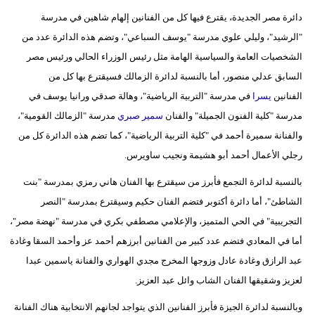
دائرة مصر الجديدة، يقترع فيها كل من الفنانين إلهام شاهين في مدرسة
"الرشيد"، وليلي علوي مدرسة "يوسف السباعي"، وتضم هذه الدائرة عدد من
الشخصيات العامة والسياسية الهامة مثل رئيس الوزراء الحالي ورئيس مصر
السابق عدلي منصور، أما بالنسبة لدائرة الزمالك فسيقترع بها كل من
الفنانين
يسرا
في مدرسة "التربية الرياضية"، وهالة صدقي ورانيا يوسف في
مدرسة "كلية الفنون الجميلة" والفنان
سمير صبري
مدرسة "الزمالك القومية"،
والفنانة سميرة أحمد في "كلية التربية الرياضية"، كما تضم هذه الدائرة كل من
رجلي الأعمال أحمد أبو هشيمة ونجيب ساويرس.
بالنسبة لدائرة التجمع فأبرز من سيقترع بها الفنان هاني رمزي بمدرسة "بنت
الشاطئ"، أما دائرة أكتوبر فتضم الفنان حكيم وسيقترع بمدرسة "النصر
التجريبية" في الحي المتميز، والإعلامي مصطفي بكري في مدرسة "نهضة مصر"،
أما في المعادي فتضم عدد كبير من الفنانين أبرزهم أحمد عز وأحمد السقا وغادة
عبد الرازق وغادة عادل وزوجها المخرج مجدي الهواري والفنانة ياسمين عبدا
لعزيز وشقيقها الفنان الشاب وائل عبد العزيز.
وبالنسبة لدائرة الجيزة فأبرز الفنانين الذي يتواجد لجانهم الانتخابية هناك الفنانة