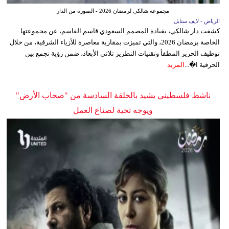
مجموعة شالكي لرمضان 2026 - الصورة من الدار
الرياض - لايف ستايل
كشفت دار شالكي، بقيادة المصمم السعودي قاسم القاسم، عن مجموعتها
الخاصة برمضان 2026، والتي تميزت بمقاربة معاصرة للأزياء الشرقية، من خلال
توظيف الحرير المطفأ وتقنيات التطريز ثلاثي الأبعاد، ضمن رؤية تجمع بين
الحرفية ا�...
المزيد
ناشط فلسطيني يشيد بالحلقة السادسة من "صحاب الأرض"
ويوجه تحية لصناع العمل