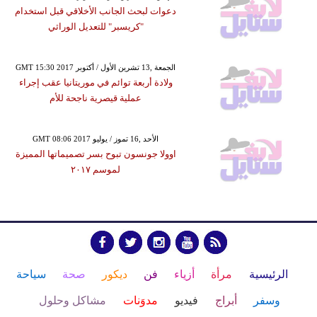
دعوات لبحث الجانب الأخلاقي قبل استخدام
"كريسبر" للتعديل الوراثي
GMT 15:30 2017 الجمعة ,13 تشرين الأول / أكتوبر
ولادة أربعة توائم في موريتانيا عقب إجراء
عملية قيصرية ناجحة للأم
GMT 08:06 2017 الأحد ,16 تموز / يوليو
اوولا جونسون تبوح بسر تصميماتها المميزة
لموسم ٢٠١٧
الرئيسية
مرأة
أزياء
فن
ديكور
صحة
سياحة
وسفر
أبراج
فيديو
مدوَنات
مشاكل وحلول