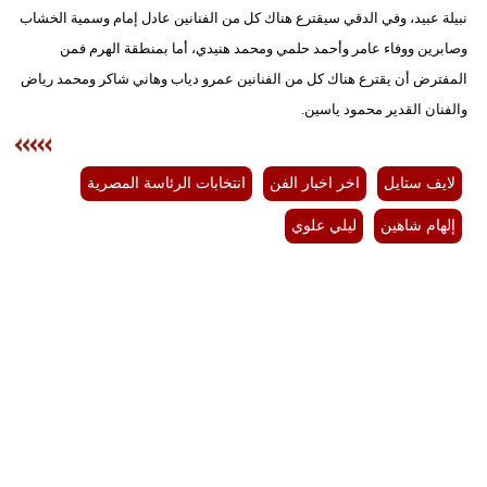
نبيلة عبيد، وفي الدقي سيقترع هناك كل من الفنانين عادل إمام وسمية الخشاب
وصابرين ووفاء عامر وأحمد حلمي ومحمد هنيدي، أما بمنطقة الهرم فمن
المفترض أن يقترع هناك كل من الفنانين عمرو دياب وهاني شاكر ومحمد رياض
والفنان القدير محمود ياسين.
لايف ستايل
اخر اخبار الفن
انتخابات الرئاسة المصرية
إلهام شاهين
ليلي علوي