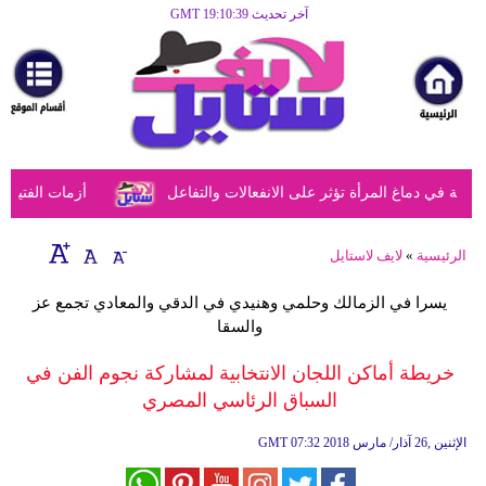
آخر تحديث GMT 19:10:39
الرئيسية
مرأة
أزياء
أزياء
 في دماغ المرأة تؤثر على الانفعالات والتفاعل
أزمات الفتيات ف
إسلامية
فن
الرئيسية
»
لايف لاستايل
ديكور
يسرا في الزمالك وحلمي وهنيدي في الدقي والمعادي تجمع عز
والسقا
صحة
خريطة أماكن اللجان الانتخابية لمشاركة نجوم الفن في
سياحة
السباق الرئاسي المصري
وسفر
07:32 2018 الإثنين ,26 آذار/ مارس
GMT
أبراج