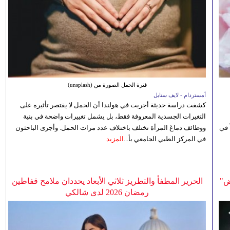
فترة الحمل الصورة من (unsplash)
أمستردام - لايف ستايل
كشفت دراسة حديثة أجريت في هولندا أن الحمل لا يقتصر تأثيره على
التغيرات الجسدية المعروفة فقط، بل يشمل تغييرات واضحة في بنية
 في
ووظائف دماغ المرأة تختلف باختلاف عدد مرات الحمل. وأجرى الباحثون
في المركز الطبي الجامعي بأ...
المزيد
ض"
الحرير المطفأ والتطريز ثلاثي الأبعاد يحددان ملامح قفاطين
رمضان 2026 لدى شالكي