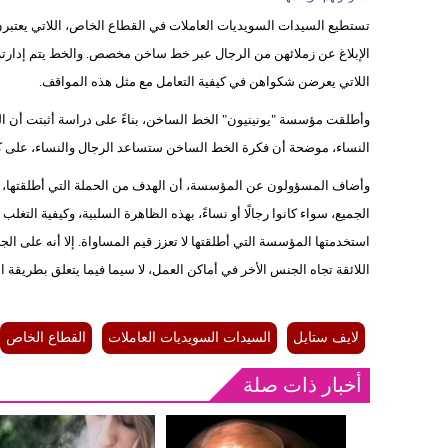
تستطيع السيدات السويديات العاملات في القطاع الخاص، اللاتي يعتبرن 
الإبلاغ عن زملائهن من الرجال عبر خط ساخن مخصص. والخط يتم إدارته
اللاتي يعرضن شكواهن في كيفية التعامل مع مثل هذه المواقف.
وأطلقت مؤسسة "يونينيون" الخط الساخن، بناءً على دراسة أثبتت أن الر
النساء، موضحة أن فكرة الخط الساخن ستساعد الرجال والنساء، على كيف
وأضاف المسؤولون عن المؤسسة، أن الهدف من الحملة التي أطلقتها، لي
الجميع، سواء كانوا رجالًا أو نساءً، بهذه الظاهرة السلبية، وكيفية التغل
استخدمتها المؤسسة التي أطلقتها لا تعزز قيم المساواة. إلا أنه على الجا
اللائقة تجاه الجنس الأخر في أماكن العمل، لا سيما فيما يتعلق بطريقة ال
لايف ستايل
السيدات السويديات العاملات
القطاع الخاص
أخبار ذات صلة