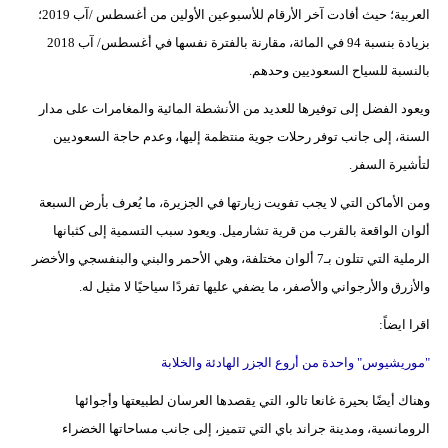
العربية؛ حيث أفادت آخر الأرقام للأسبوعين الأولين من أغسطس /آب 2019؛
بزيادة بنسبة 94 في المائة، مقارنة بالفترة نفسها في أغسطس/ آب 2018
بالنسبة للسياح السعوديين وحدهم.
ويعود الفضل إلى توفيرها للعديد من الأنشطة المائية والمغامرات على مدار
السنة، إلى جانب توفر رحلات جوية منتظمة إليها، وعدم حاجة السعوديين
لتأشيرة السفر.
ومن الأماكن التي لا يجب تفويت زيارتها في الجزيرة، ما يُعرف بأرض السبعة
ألوان الواقعة بالقرب من قرية تشارميل. ويعود سبب التسمية إلى كثبانها
الرملية التي تتلون بـ7 ألوان مختلفة، وهي الأحمر والبني والبنفسجي والأخضر
والأزرق والأرجواني والأصفر، ما يضفي عليها تفردًا سياحيًا لا مثيل له.
اقرا ايضاً:
"موريشيوس" واحدة من أروع الجزر الهادئة والخلابة
وهناك أيضًا بحيرة غانعا تالو، التي يقصدها العرسان لطبيعتها وأجوائها
الرومانسية، ومدينة جراند باي التي تتميز، إلى جانب مساحاتها الخضراء