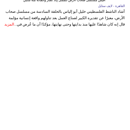
أفيش مسلسل صحاب الأرض للممثل إياد نصار والفنانة منة شلبي
القاهرة - لايف ستايل
أشاد الناشط الفلسطيني خليل أبو إلياس بالحلقة السادسة من مسلسل صحاب
الأرض، معبرًا عن تقديره الكبير لصناع العمل بعد تناولهم واقعة إنسانية مؤلمة
قال إنه كان شاهدًا عليها منذ بدايتها وحتى نهايتها، مؤكدًا أن ما عُرض في...
المزيد