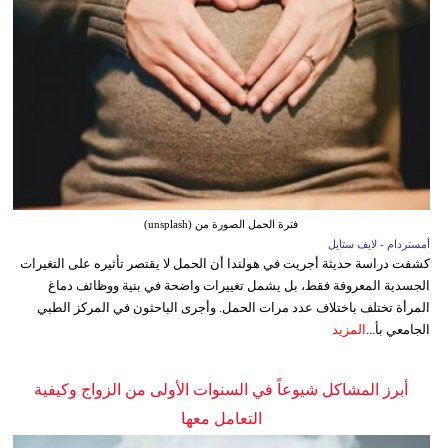
فترة الحمل الصورة من (unsplash)
أمستردام - لايف ستايل
كشفت دراسة حديثة أجريت في هولندا أن الحمل لا يقتصر تأثيره على التغيرات
الجسدية المعروفة فقط، بل يشمل تغييرات واضحة في بنية ووظائف دماغ
المرأة تختلف باختلاف عدد مرات الحمل. وأجرى الباحثون في المركز الطبي
الجامعي بأ...
المزيد
أبرز المشاكل شيوعاً في السنوات الأولى من الزواج وكيفية
التعامل معها