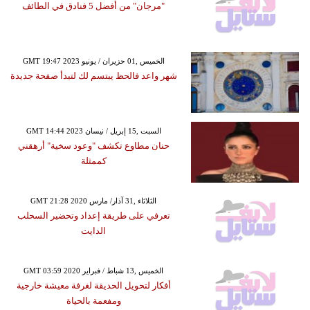
"مرجان" من أفضل 5 فنادق في الطائف
GMT 19:47 2023 الخميس ,01 حزيران / يونيو
شهر واعد فالحظ يبتسم لك لتبدأ صفحة جديدة
GMT 14:44 2023 السبت ,15 إبريل / نيسان
حنان مطاوع تكشف "وعود سخية" أرهقني
كممثلة
GMT 21:28 2020 الثلاثاء ,31 آذار/ مارس
تعرفي على طريقة إعداد وتحضير السحلب
الدايت
GMT 03:59 2020 الخميس ,13 شباط / فبراير
أفكار لتحويل الحديقة لغرفة معيشة خارجية
ومفعمة بالحياة