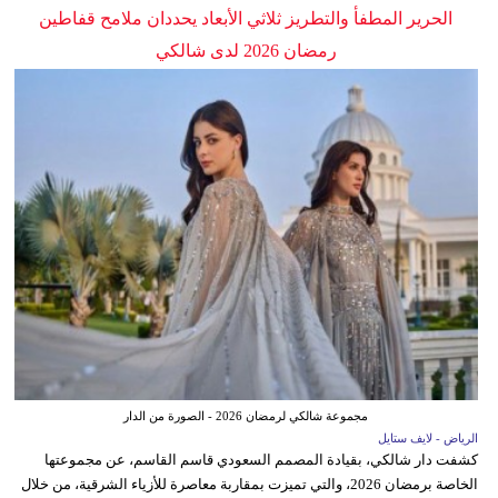
الحرير المطفأ والتطريز ثلاثي الأبعاد يحددان ملامح قفاطين
رمضان 2026 لدى شالكي
مجموعة شالكي لرمضان 2026 - الصورة من الدار
الرياض - لايف ستايل
كشفت دار شالكي، بقيادة المصمم السعودي قاسم القاسم، عن مجموعتها
الخاصة برمضان 2026، والتي تميزت بمقاربة معاصرة للأزياء الشرقية، من خلال