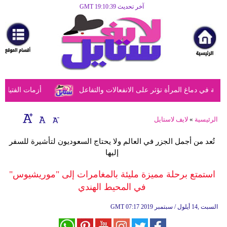
آخر تحديث GMT 19:10:39
الرئيسية
مرأة
أزياء
أزياء
في دماغ المرأة تؤثر على الانفعالات والتفاعل
أزمات الفتيات في
إسلامية
فن
الرئيسية
»
لايف لاستايل
ديكور
تُعد من أجمل الجزر في العالم ولا يحتاج السعوديون لتأشيرة للسفر
إليها
صحة
استمتع برحلة مميزة مليئة بالمغامرات إلى "موريشيوس"
سياحة
في المحيط الهندي
وسفر
07:17 2019 السبت ,14 أيلول / سبتمبر
GMT
أبراج