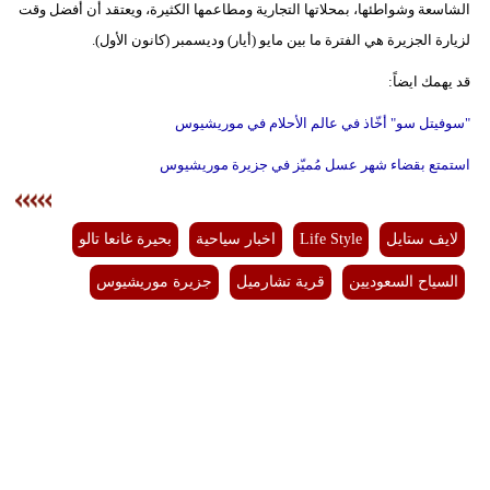
الشاسعة وشواطئها، بمحلاتها التجارية ومطاعمها الكثيرة، ويعتقد أن أفضل وقت
لزيارة الجزيرة هي الفترة ما بين مايو (أيار) وديسمبر (كانون الأول).
قد يهمك ايضاً:
"سوفيتل سو" أخّاذ في عالم الأحلام في موريشيوس
استمتع بقضاء شهر عسل مُميّز في جزيرة موريشيوس
لايف ستايل
Life Style
اخبار سياحية
بحيرة غانعا تالو
السياح السعوديين
قرية تشارميل
جزيرة موريشيوس