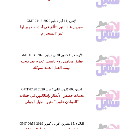
GMT 21:19 2020 الإثنين ,11 أيار / مايو
سيرين عبد النور تتألق في أحدث ظهور لها
عبر "انستجرام"
GMT 16:33 2020 الأربعاء ,15 كانون الثاني / يناير
تعليق محامي زوج نانسي عجرم بعد توجيه
تهمة القتل العمد لموكله
GMT 07:28 2020 الإثنين ,06 كانون الثاني / يناير
نجمات خطفن الأنظار بإطلالتهن في حفلات
"الغولدن غلوب" منهن أنجيلينا جولي
GMT 06:58 2019 الثلاثاء ,15 تشرين الأول / أكتوبر