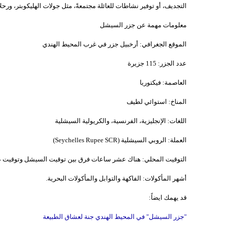
التجديف، أو توفير نشاطات للعائلة مجتمعةً، مثل جولات الهليكوبتر، ورح
معلومات مهمة عن جزر السيشل
الموقع الجغرافي: أرخبيل جزر في غرب المحيط الهندي
عدد الجزر: 115 جزيرة
العاصمة: فيكتوريا
المناخ: استوائي لطيف
اللغات: الإنجليزية، الفرنسية، والكريولية السيشلية
العملة: الروبي السيشلية (Seychelles Rupee SCR)
التوقيت المحلي: هناك عشر ساعات فرق بين توقيت السيشل وتوقيت غري
أشهر المأكولات: الفاكهة والتوابل والمأكولات البحرية.
قد يهمك ايضاً:
"جزر السيشل" في المحيط الهندي جنة لعشاق الطبيعة