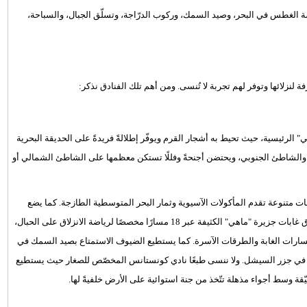
ة الغطس في البحر، وصيد السمك، وركوب الدرّاجة، وتسلّق الجبال، والسباحة،
لنزلائها وتوفر لهم تجربة لا تُنسى. ومن أهم تلك الفنادق نذكر:
الرئيسية، حيث تحيط به أشجار القرم ويوفّر إطلالةً فريدةً على الحديقة البحرية
ي والشاطئ الجنوبي، ويحتضن أجنحةً وفللًا تستكن معظمها على الشاطئ الشمالي أو
رات طعام لا تُحصى، إذ يضمّ 10 مطاعم واستراحات متنوعة تقدم المأكولات الآسيوية وثمار البحر المتوسطية الطازجة. كما يضع
الفندق في متناول ضيوفه باقة متنوعة من النشاطات، بما فيها العبور فوق غابات جزيرة "ماهي" الكثيفة عبر 18 مسارًا مخصصًا لرياضة الانزلاق على الحبال،
سارات الغابة والطرقات الآسرة. كما يستطيع الضيوف الاستمتاع بصيد السمك في
نات البحرية التي تعيش في جزر السيشل. ولا ننسى طبعًا نادي كونستانس المخصّص للصغار حيث يستطيع
 وسط أجواء مذهلة تتّخذ من جنة استوائية على الأرض خلفيةً لها.