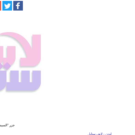
جزر "السيش
لندن - لايف ستايل