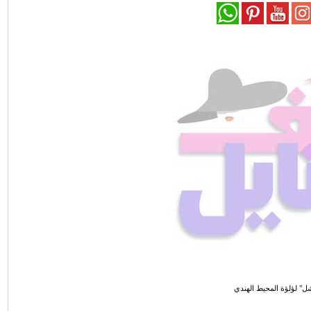
ل" لؤلؤة المحيط الهندي