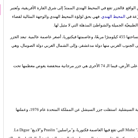
 الواقع. فالجزر تقع في المحيط الهندي الممتدّ إلى شرق القارة الأفريقية، وتُعتبر
المحيط الهندي
. فهي بحق لؤلؤة المحيط الهندي والوجهة المثالية لقضاء
لطبيعيّة الجميلة والشواطئ المذهلة التي لا مثيل لها.
تقع جزر السيشل في المحيط الهندي، وهي تابعة للقارة الإفريقيّة. تبلغ مساحتها 455 كيلومترًا مربعًا، وعاصمتها فيكتوريا، أصغر عاصمة عالمية. تبعد الجزر
ى الجنوب الغربي منها دولة مدغشقر، وإلى الشمال الغربي دولة الصومال، وهي
تتألف هذه الجزر من 115 جزيرة، بينها 41 جزيرة من أقدم جزر الغرانيت على الأرض، فيما الـ 74 الأخرى هي جزر مرجانية منخفضة يغوص معظمها تحت
ثمة لغات رسمية عدة في السيشل، هي: الإنجليزية، الفرنسية، والكريولية السيشلية. استقلت جزر السيشل عن المملكة المتحدة عام 1976، وعملتها
الجزر الرئيسية في جزر السيشل هي جزر صخرية، أبرزها: جزيرة "ماهي" Mahe التي تقع فيها العاصمة فكتوريا، و"براسلين" Praslin و"لاديغ" La Digue.