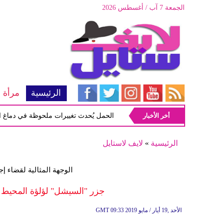
الجمعة 7 آب / أغسطس 2026
الرئيسية
مرأة
ها
أخر الأخبار
دراسة تكشف أن الحمل يُحدث تغييرات ملحوظة في دماغ المرأة تؤ
الرئيسية
»
لايف لاستايل
الوجهة المثالية لقضاء إج
جزر "السيشل" لؤلؤة المحيط ا
09:33 2019 الأحد ,19 أيار / مايو
GMT