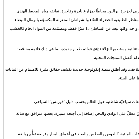
 لجزيرة برالين، محاطًا بمزارع نادرة وفاخرة، تعانقه مياه المحيط الهندي
لمناظر الطبيعية الخضراء الغنّاء والشواطئ المنعزلة المكسوّة بالرمال البيضاء،
حيث يستكنّ الفندق. يشتمل الفندق على 96 جناحًا و8 فلل وجناح رئاسي واحد، وكلها تبعد عن الشاطئ 15 مترًا فقط، ومصمّمة من المواد الخام كالخشب
ثنائية. يستطيع النزلاء تذوّق قوائم طعام جديدة، بما في ذلك قائمة مخصّصة
ام أفضل المنتجات المحلية.
لسلاحف، وقد أطلق منصة إيكولوجية جديدة تكشف حقائق مثيرة للاهتمام عن النباتات
على البيئة.
تجعات سياحيّة شاطئية حول العالم بحسب دليل "فوربس" السياحي.
ّ مطلّ على الوادي والبحر، إضافة إلى أجنحة مميزة، بعضها مترافق مع صالة
ت المائية، كالغوص والغطس والصيد في أعماق البحار وفرصة تعلُّم رياضة