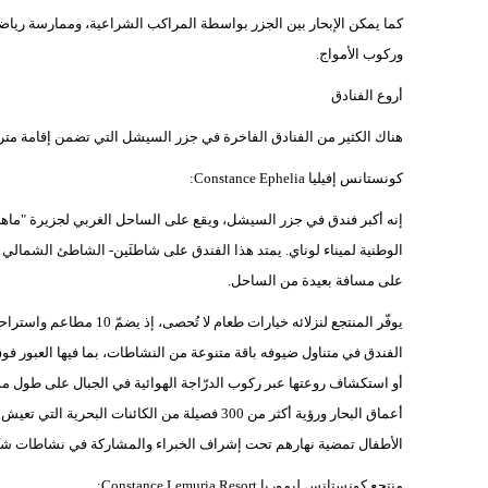
كما يمكن الإبحار بين الجزر بواسطة المراكب الشراعية، وممارسة رياض
وركوب الأمواج.
أروع الفنادق
هناك الكثير من الفنادق الفاخرة في جزر السيشل التي تضمن إقامة مترفة 
كونستانس إفيليا Constance Ephelia:
إنه أكبر فندق في جزر السيشل، ويقع على الساحل الغربي لجزيرة "ماهي" 
الوطنية لميناء لوناي. يمتد هذا الفندق على شاطئَين- الشاطئ الشمال
على مسافة بعيدة من الساحل.
يوفّر المنتجع لنزلائه خيا
أو استكشاف روعتها عبر ركوب الدرّاجة الهوائية في الجبال على طول م
أعماق البحار ورؤية أكثر من 300 فصيلة من الكائ
الأطفال تمضية نهارهم تحت إشراف الخبراء والمشاركة في نشاطات شيّقة
منتجع كونستانس ليموريا Constance Lemuria Resort: