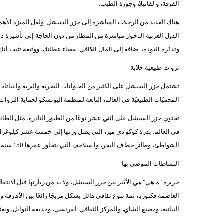
القرفة، والفانيلا، وجوزة الطيب.
هناك العديد من الرحلات المباشرة إلى جزر السيشل. ولعل الميزة الأهم ه
الدول العربية الدخول مباشرة من المطار من دون الحاجة إلى تأشيرة دخ
وتذكرة العودة، إضافة إلى المال الكافي لقضاء عطلتك، ووثيقة تثبت أنك
ثروات طبيعية خلابة
تشتمل جزر السيشل على الكثير من الحيوانات البحرية والبرية والنباتات ا
المحميّات الطبيعيّة في العالم، التابعة لمنظمة اليونسكو لحماية الثروات ا
تحتوي جزر السيشل على اثني عشر نوعًا من الطيور النادرة، مثل الطائر 
في العالم، بذرة كوكو دي مير، التي يصل وزنها إلى خمسة عشر كيلوغرا
الشواطئ، وطائر خطاف البحر، والسلاحف التي يتجاوز عمرها 150 سنة.
النشاطات الموصى بها
جزيرة "ماهي" هي الأكبر بين جزر السيشل، ولا بد من زيارتها قبل الانتقا
العاصمة فكتوريا، ثمة تنوع ثقافي هائل يشكل مزيجًا رائعًا بين الأفارقة 
النباتية، ومصنع الشاي، والمركز الثقافي الفرنسي، وحديقة التوابل، وبعث