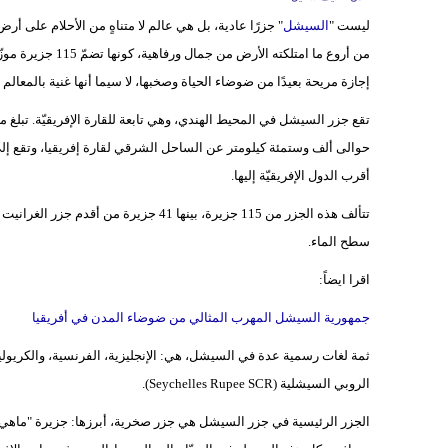
ليست "
السيشل
" جزرًا عادية، بل هي عالم لا متناهٍ من الأحلام على أرض
من أروع ما امتلكته الأرض من جمال ورفاهية، كونها تضمّ 115 جزيرة موزّعة في
إجازة مريحة بعيدًا من ضوضاء الحياة وصخبها، لا سيما أنها غنية بالمعالم ا
حوالى ألف وستمئة كيلومتر عن الساحل الشرقي لقارة إفريقيا، وتقع إل
أقرب الدول الإفريقيّة إليها.
سطح الماء.
اقرا ايضاً:
جمهورية السيشل المهرب المثالي من ضوضاء المدن في أفريقيا
الروبي السيشلية (Seychelles Rupee SCR).