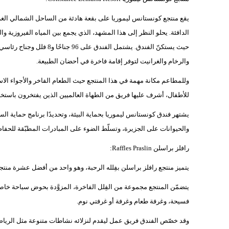
يقع منتجع كونستانس ليموريا على بقعة هادئة من الساحل الشمالي الغربي
الدافئة. يحلو النظر إلى هذا المشهد، الذي يجمع بين المياه الفيروزية وا
والرخام والغرانيت لتوفر إقامة فاخرة في أحضان الطبيعة.
وللمطاعم مكانة مهمة في هذا المنتجع حيث الطعام الفاخر والأجواء الاست
للأطفال، أشرف عليها فريق من الطهاة العالميين الذين يفتخرون باستخد
يشتهر فندق كونستانس ليموريا بحماية البيئة، وتحديدًا برنامج حماية ا
والحيوانات على الجزيرة، وتسلّط الضوء على المبادرات المطبّقة للحفاظ 
رافلز براسلن Raffles Praslin:
يتميز منتجع رافلز براسلن بفِلله الرحبة، وهو واحد من أفضل عشرة من
يتضمّن المنتجع مجموعة من الفِلل الفاخرة، المزوَّدة بحوض سباحة خاص
فسيحة، وغرفة طعام وغرفة أو غرفتي نوم.
وقد خصّص الفندق فريق عمل ليقدم لنزلائه نشاطات متنوعة مثل الرياضا