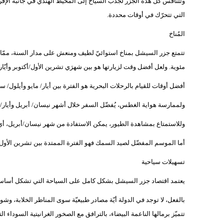
وتتنافس كل هذه الجزر لجذب السيّاح إلى المحيط الهندي في جانبه الإفر
التي تتحرّك في أوقات محددة.
المُناخ
مئوية. ولعل أفضل وقت لزيارتها هو بين شهرَي تشرين الأول/أكتوبر وأيّار/
أفضل أوقات للقيام بالرحلات البحرية هو الفترة بين أيار/ مايو وأيلول/ س
ولممارسة هواية الغطس، يُفضّل السفر خلال أشهر نيسان/ أبريل وأيار/ما
وللاستمتاع بمشاهدة الطيور، يمكن الاستفادة من شهر نيسان/أبريل، أي
أما الموسم المفضّل لصيد السمك فهو الفترة الممتدة بين تشرين الأول/
تسهيلات سياحية
يعتمد اقتصاد جزر السيشل بشكل كامل على السياحة التي تشكل أساس الدخل
بالفعل، لا توجد في الدولة أيّة مصادر طبيعيّة سوى المناظر الخلابة، وش
تتميّز برمالها الناعمة البيضاء، بالترافق مع الصخور الغرانيتية السوداء ا