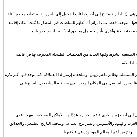
ي أنّ الزائر لا يحتاج إلى أية إجراءات للدخول إلى الجزر، إذ يستطيع معظم أبناء
ول. يتوجب فقط على الزائر أن يُظهر للسلطات في المطار ما يُثبت مكان إقامته
 بصحة جيدة، وأخرى بأنك لا تحمل محظورات كالنباتات والحيوانات.
لطبيعية النادرة، وفيها العديد من المحميات الطبيعيّة المعترف بها في قائمة
لطبيعيّة.
السيشلي وطائر ماغي روبن، وسلحفاة إزميرالدا العملاقة. كما توجد فيها أكبر بذرة
مًا. وجزر السيشل هي المكان الوحيد الذي نجد فيه السلطعون الشبح على
ل إلى أية جزيرة أخرى. تضم الجزيرة عددًا من الأماكن السياحية المهمة. ففي
والعرب والهنود والآسيويين. ويعتبر برج الساعة، ومتحف التاريخ الطبيعي، والحدائق
ة لودج من أهم المعالم الموجودة في فيكتوريا.