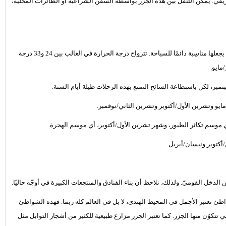
يقي. يمكن التنقل بين هذه الجزر بواسطة السفن الشراعية أو الطائرات المحليّة،
تتمتع جزر السيشل بمناخ استوائيّ لطيف ومنعش على مدار السنة، ممّا يجعلها مناسِبة دائمًا للسياحة. تترواح درجة الحرارة في الغالب بين 24 و33 درجة
مايو.
بتمبر، لكن باستطاعة السائح التمتع بهذه الرحلات طيلة أيام السنة.
يو وتشرين الأول/أكتوبر وتشرين الثاني/نوفمبر.
 موسم تكاثر الطيور، وشهر تشرين الأول/أكتوبر، أي موسم الهجرة.
أكتوبر ونيسان/أبريل.
 القوميّ. ولذلك، نلاحظ أن بناء الفنادق والمنتجعات الكبيرة في أوجّه حاليًا.
واطئ تعتبر الأجمل في المحيط الهندي، لا بل في العالم كله ربما. فهذه الشواطئ
لتي تتكوّن منها الجزر. كما تعتبر الجزر مزارع طبيعية للكثير من أشجار التوابل مثل