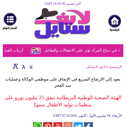
آخر تحديث GMT 19:10:39
الرئيسية
مرأة
أزياء
أزياء
في دماغ المرأة تؤثر على الانفعالات والتفاعل
أزمات الفتيات ف
إسلامية
فن
الرئيسية
»
لايف لاستايل
ديكور
يعود إلى الارتفاع السريع في الإنفاق على موظفي الوكالة وعمليات
سد العجز
صحة
الهيئة الصحية الوطنية البريطانية تنفق 25 مليون يورو على
سياحة
منظمات توليد الأطفال سنويًا
وسفر
07:14 2016 الأربعاء ,19 تشرين الأول / أكتوبر
GMT
أبراج