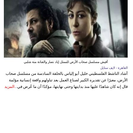
أفيش مسلسل صحاب الأرض للممثل إياد نصار والفنانة منة شلبي
القاهرة - لايف ستايل
أشاد الناشط الفلسطيني خليل أبو إلياس بالحلقة السادسة من مسلسل صحاب
الأرض، معبرًا عن تقديره الكبير لصناع العمل بعد تناولهم واقعة إنسانية مؤلمة
قال إنه كان شاهدًا عليها منذ بدايتها وحتى نهايتها، مؤكدًا أن ما عُرض في...
المزيد