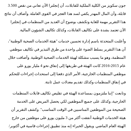
جون سكويز من الكلية الملكية للقابلات، أن إنجلترا الأن تعاني من نقص 3.500
قابلة، وأن المال المهدر يكفي لسد هذا العجز في القوى العاملة. وأضاف أن نتائج
هذا التقرير مهمة للغاية وتكشف بوضوح أن العديد من المنظمات في إنجلترا
الآن تعتمد بشدة على تكاليف القابلات، وكذلك تكاليف الشؤون المالية.
وأعلنت المتحدثة باسم إدارة تحسين خدمات "هيئة الخدمات الصحية الوطنية"،
أن هذا التقرير يسلط الضوء على واحدة من طرق التبذير في تكاليف موظفي
المنظمة، وهو ما يسبب مشكلة لهيئة الخدمات الصحية الوطنية. وأضافت خلال
عام 2015-2016 كانت الهيئة في طريقها إلى إنفاق نحو 4 مليار يورو على
موظفي المنظمات الخارجية، الأمر الذي دفعنا إلى استحداث إجراءات للتحكم
في إنفاق المنظمات وكذلك تقديم معدلات عمل ثابتة.
وتابعت "إننا ملتزمون بمساعدة الهيئة في تقليص تكاليف قابلات المنظمات
الخارجية، وكذلك على جميع الموظفين لكي يحصل المريض على الخدمة
الصحيحة من الموظفين المناسبين في الوقت المناسب". وكشف التقرير أن
هيئة الخدمات الوطنية أنفقت أكثر من 3 مليون يورو على موظفين من خارج
الهيئة العام الماضي. ويقول الخبراء إنه منذ تطبيق إجراءات قاسية في أكتوبر/