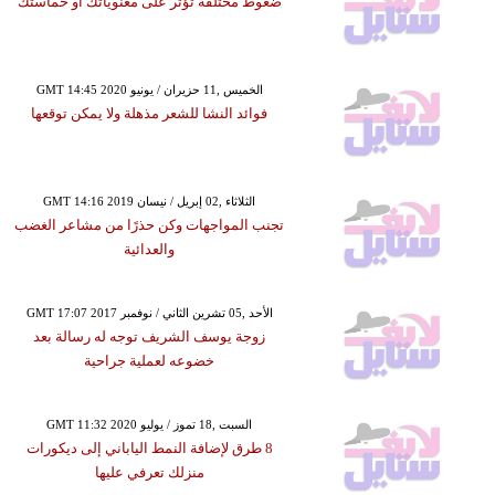
ضغوط مختلفة تؤثر على معنوياتك أو حماستك
GMT 14:45 2020 الخميس ,11 حزيران / يونيو
فوائد النشا للشعر مذهلة ولا يمكن توقعها
GMT 14:16 2019 الثلاثاء ,02 إبريل / نيسان
تجنب المواجهات وكن حذرًا من مشاعر الغضب
والعدائية
GMT 17:07 2017 الأحد ,05 تشرين الثاني / نوفمبر
زوجة يوسف الشريف توجه له رسالة بعد
خضوعه لعملية جراحية
GMT 11:32 2020 السبت ,18 تموز / يوليو
8 طرق لإضافة النمط الياباني إلى ديكورات
منزلك تعرفي عليها