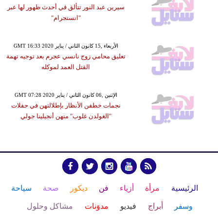
سيرين عبد النور تتألق في أحدث ظهور لها عبر
"انستجرام"
GMT 16:33 2020 الأربعاء ,15 كانون الثاني / يناير
تعليق محامي زوج نانسي عجرم بعد توجيه تهمة
القتل العمد لموكله
GMT 07:28 2020 الإثنين ,06 كانون الثاني / يناير
نجمات خطفن الأنظار بإطلالتهن في حفلات
"الغولدن غلوب" منهن أنجيلينا جولي
الرئيسية
مرأة
أزياء
فن
ديكور
صحة
سياحة
وسفر
أبراج
فيديو
مدوَنات
مشاكل وحلول