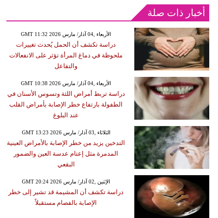
أخبار ذات صلة
GMT 11:32 2026 الأربعاء ,04 آذار/ مارس
دراسة تكشف أن الحمل يُحدث تغييرات
ملحوظة في دماغ المرأة تؤثر على الانفعالات
والتفاعل
GMT 10:38 2026 الأربعاء ,04 آذار/ مارس
دراسة تربط أمراض اللثة وتسوس الأسنان في
الطفولة بارتفاع خطر الإصابة بأمراض القلب
عند البلوغ
GMT 13:23 2026 الثلاثاء ,03 آذار/ مارس
التدخين يزيد من خطر الإصابة بالأمراض العينية
المدمرة مثل إعتام عدسة العين والضمور
البقعي
GMT 20:24 2026 الإثنين ,02 آذار/ مارس
دراسة تكشف أن المشيمة قد تشير إلى خطر
الإصابة بالفصام مستقبلاً