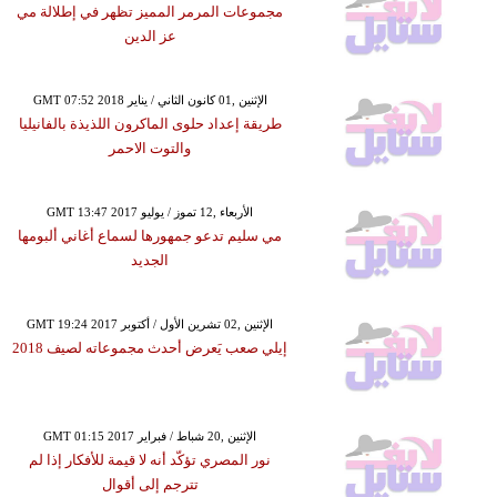
مجموعات المرمر المميز تظهر في إطلالة مي
عز الدين
GMT 07:52 2018 الإثنين ,01 كانون الثاني / يناير
طريقة إعداد حلوى الماكرون اللذيذة بالفانيليا
والتوت الاحمر
GMT 13:47 2017 الأربعاء ,12 تموز / يوليو
مي سليم تدعو جمهورها لسماع أغاني ألبومها
الجديد
GMT 19:24 2017 الإثنين ,02 تشرين الأول / أكتوبر
إيلي صعب يَعرض أحدث مجموعاته لصيف 2018
GMT 01:15 2017 الإثنين ,20 شباط / فبراير
نور المصري تؤكّد أنه لا قيمة للأفكار إذا لم
تترجم إلى أقوال