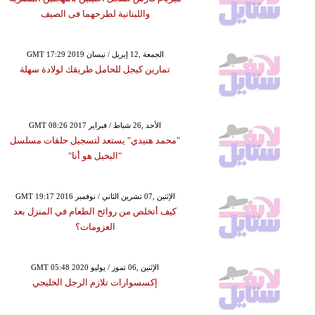
واللبنانية لطرحهما فى الصيف
GMT 17:29 2019 الجمعة ,12 إبريل / نيسان
تمارين كيجل للحامل طريقك لولادة سهلة
GMT 08:26 2017 الأحد ,26 شباط / فبراير
"محمد هنيدي" يستعد لتسجيل حلقات مسلسل
"البخيل هو أنا"
GMT 19:17 2016 الإثنين ,07 تشرين الثاني / نوفمبر
كيف أتخلص من روائح الطعام في المنزل بعد
العزومات؟
GMT 05:48 2020 الإثنين ,06 تموز / يوليو
إكسسوارات تلازم الرجل الخليجي