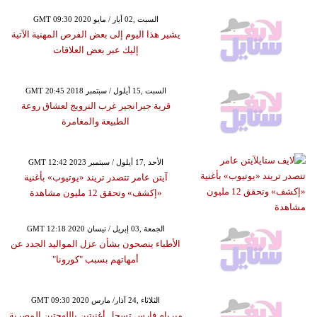
GMT 09:30 2020 السبت ,02 أيار / مايو
يشير هذا اليوم إلى بعض الفرص المهنية الآتية
إليك عبر بعض العلاقات
GMT 20:45 2018 السبت ,15 أيلول / سبتمبر
قرية جيرانجير غرب النرويج لعشاق روعة
الطبيعة والمغامرة
GMT 12:42 2023 الأحد ,17 أيلول / سبتمبر
آيتن عامر تتصدر تريند «يوتيوب» بأغنية
«إكشف» وتحقق 12 مليون مشاهدة
GMT 12:18 2020 الجمعة ,03 إبريل / نيسان
الأطباء ينصحون بشأن عزل المواليد الجدد عن
أمهاتهم بسبب "كورونا"
GMT 09:30 2020 الثلاثاء ,24 آذار/ مارس
ميريام فارس تسجل أغنيتين باللهجتين المصرية