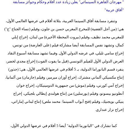
" مهرجان القاهرة السينمائي" يعلن زيادة عدد أفلام وحكام وجوائز مسابقة
"آفاق عربية"
وتنفرد مسابقة آفاق السينما العربية، بثلاثة أفلام في عرضها العالمي الأول،
هي؛ (من أجل القضية) للمخرج المغربي حسن بن جلون، وفيلم (نساء الجناح "ج")
للمغربي محمد نظيف، وفيلم (بيروت المحطة الأخيرة) من لبنان، إخراج إيلي
كمال، وتشهد نفس المسابقة أيضا مشاركة فيلم (على العارضة) من تونس،
إخراج سامي تليلي، في عرضه الدولي الأول. وفيما تشهد مسابقة أسبوع النقاد
العرض الدولي الأول للفيلم التونسي (قبل ما يفوت الفوت) إخراج مجدي لخضر،
ينفرد قسم البانوراما الدولية، بـ 5 أفلام في عرضها العالمي الأول، هي؛ (جذور)
إنتاج مكسيكي ألماني مشترك، إخراج أوزان ميرمير، وفيلم (جازمان) من ألمانيا،
إخراج آمي كورني، وفيلم (موش) من جمهورية الدومينيكان، إخراج خوان
أنطونيو بيسونو، وفيلم (بورسلين) من إنتاج هولندي إيطالي بلجيكي، إخراج
ينيكي بويجنيك، وفيلم (فتح أبواب السينما: محمد ملص) إنتاج لبناني إماراتي،
إخراج نزار عنداري.
كما تشارك في "البانورما الدولية" أيضا 5 أفلام في عرضها الدولي الأول،