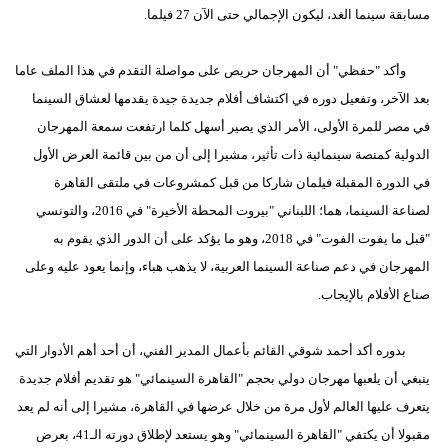
مسابقة سينما الغد، ليكون الإجمالي حتى الآن 27 فيلما.
وأكد "حفظي" أن المهرجان حريص على مواصلة التقدم في هذا الملف عاما
بعد الآخر، وتفعيل دوره في اكتشاف أفلام جديدة جيدة يقدمها لعشاق السينما
في مصر للمرة الأولى، الأمر الذي يصير أسهل كلما ارتفعت سمعة المهرجان
الدولية كمنصة سينمائية ذات تأثير، مشيرا إلى أن من بين قائمة العرض الأول
في الدورة المقبلة فيلمان شاركا من قبل كمشروعات في ملتقى القاهرة
لصناعة السينما، هما؛ اللبناني "بيروت المحطة الأخيرة" في 2016، والتونسي
"قبل ما يفوت الفوت" في 2018، وهو ما يؤكد على أن الدور الذي يقوم به
المهرجان في دعم صناعة السينما العربية، لا يذهب هباء، وإنما يعود عليه وعلى
صناع الأفلام بالإيجاب.
بدوره أكد أحمد شوقي القائم بأعمال المدير الفني، أن أحد أهم الأدوار التي
ينبغي أن يلعبها مهرجان دولي بحجم "القاهرة السينمائي" هو تقديم أفلام جديدة
يتعرف عليها العالم لأول مرة من خلال عرضها في القاهرة، مشيرا إلى أنه لم يعد
مقبولا أن يكتفي "القاهرة السينمائي" وهو يستعد لإطلاق دورته الـ41، بعرض