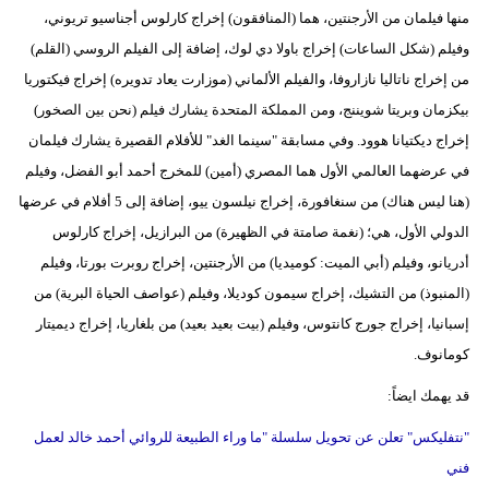
منها فيلمان من الأرجنتين، هما (المنافقون) إخراج كارلوس أجناسيو تريوني،
وفيلم (شكل الساعات) إخراج باولا دي لوك، إضافة إلى الفيلم الروسي (القلم)
من إخراج ناتاليا نازاروفا، والفيلم الألماني (موزارت يعاد تدويره) إخراج فيكتوريا
بيكزمان وبريتا شويننج، ومن المملكة المتحدة يشارك فيلم (نحن بين الصخور)
إخراج ديكتيانا هوود. وفي مسابقة "سينما الغد" للأفلام القصيرة يشارك فيلمان
في عرضهما العالمي الأول هما المصري (أمين) للمخرج أحمد أبو الفضل، وفيلم
(هنا ليس هناك) من سنغافورة، إخراج نيلسون ييو، إضافة إلى 5 أفلام في عرضها
الدولي الأول، هي؛ (نغمة صامتة في الظهيرة) من البرازيل، إخراج كارلوس
أدريانو، وفيلم (أبي الميت: كوميديا) من الأرجنتين، إخراج روبرت بورتا، وفيلم
(المنبوذ) من التشيك، إخراج سيمون كوديلا، وفيلم (عواصف الحياة البرية) من
إسبانيا، إخراج جورج كانتوس، وفيلم (بيت بعيد بعيد) من بلغاريا، إخراج ديميتار
كومانوف.
قد يهمك ايضاً:
"نتفليكس" تعلن عن تحويل سلسلة "ما وراء الطبيعة للروائي أحمد خالد لعمل
فني