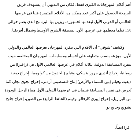
أهم أفلام المهرجانات الكبرى فقط؛ فكان من البديهي أن يستهدف فريق
البرمجة الحصول على أكبر عدد ممكن من الأفلام المتميزة فنيا في عرضها
العالمي أو الدولي الأول ليقدمها لجمهوره، ويزين بها البرنامج الذي يضم حوالي
150 فيلما معظمها في عرضها الأول بمنطقة الشرق الأوسط وشمال أفريقيا.
وكشف "شوقي" أن الأفلام التي ينفرد المهرجان بعرضها العالمي والدولي
الأول، موزعة بنسب متفاوتة على أقسام ومسابقات المهرجان المختلفة، حيث
تنفرد المسابقة الدولية، بثلاثة أفلام في عرضها العالمي الأول هي (زافيرا) من
رومانيا، إخراج أندري جروزنيتسكي، وفيلم (الحدود) من كولومبيا، إخراج ديفيد
ديفيد، وفيلم (بين السماء والأرض) إنتاج فلسطيني أردني، إخراج نجوى نجار، كما
يُعرض في نفس المسابقة فيلمان في عرضهما الدولي الأول هما (الرجل الودود)
من البرازيل، إخراج إيبري كارفالو، وفيلم (الحائط الرابع) من الصين، إخراج جانج
تشونج وجانج بو.
اقرا ايضاً: