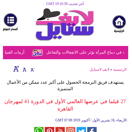
آخر تحديث GMT 19:10:39
الرئيسية
مرأة
أزياء
أزياء
 في دماغ المرأة تؤثر على الانفعالات والتفاعل
أزمات الفتيات ف
إسلامية
فن
الرئيسية
»
لايف لاستايل
ديكور
يستهدف فريق البرمجة الحصول على أكبر عدد ممكن من الأعمال
المتميزة
صحة
27 فيلما في عرضها العالمي الأول في الدورة 41 لمهرجان
سياحة
القاهرة
وسفر
07:09 2019 الأربعاء ,16 تشرين الأول / أكتوبر
GMT
أبراج