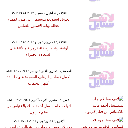
GMT 13:44 2017 الثلاثاء ,26 أيلول / سبتمبر
تحويل استوديو موسيقي إلى منزل لقضاء
عطلة نهاية الأسبوع للفنانين
GMT 02:48 2017 الثلاثاء ,13 حزيران / يونيو
أوليفيا وايلد بإطلالة قرمزية متلألئة على
السجادة الحمراء
GMT 12:27 2017 الجمعة ,17 تشرين الثاني / نوفمبر
أجمل فساتين الزفاف العصرية على طريقة
أشهر النجمات
GMT 07:24 2024 الإثنين ,07 تشرين الأول / أكتوبر
اتهامات لمسلسل أحمد مالك بالاقتباس من
فيلم كارتون
GMT 16:24 2024 الإثنين ,08 تموز / يوليو
موديلات فساتين زفاف مزينة بالريش لعروس