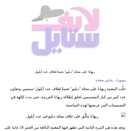
فيديو
مدوَنات
مشاكل
وحلول
ريهانا على مجلة "دبليو" نجمةً لغلاف عدد أيلول
نيويورك ـ مادلين سعادة
حلَّت المغنية ريهانا على مجلة "دبليو" نجمةً لغلاف عدد أيلول/ سبتمبر، وتعاون
عدد كبير من كبار المصممين لخلق إطلالة ريهانا الفريدة، حتى بدت كإلهة في
التصميمات التي عرضتها لهذه المناسبة.
وتعد هذه هي المرة الثانية التي تظهر فيها المغنية البالغة من العمر 28 عاما على