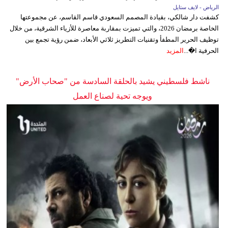
الرياض - لايف ستايل
كشفت دار شالكي، بقيادة المصمم السعودي قاسم القاسم، عن مجموعتها
الخاصة برمضان 2026، والتي تميزت بمقاربة معاصرة للأزياء الشرقية، من خلال
توظيف الحرير المطفأ وتقنيات التطريز ثلاثي الأبعاد، ضمن رؤية تجمع بين
الحرفية ا�...
المزيد
ناشط فلسطيني يشيد بالحلقة السادسة من "صحاب الأرض"
ويوجه تحية لصناع العمل