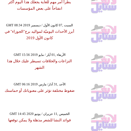
يطرأ أمر مهم للغاية يجعلك هذا اليوم أكثر
انفتاحاً على بعض المؤسسات
GMT 08:34 2019 السبت ,07 كانون الأول / ديسمبر
أبرز الأحداث اليوميّة لمواليد برج"الجوزاء" في
كانون الأول 2019
GMT 15:56 2019 الأربعاء ,01 أيار / مايو
النزاعات والخلافات تسيطر عليك خلال هذا
الشهر
GMT 06:16 2019 الأحد ,31 آذار/ مارس
ضغوط مختلفة تؤثر على معنوياتك أو حماستك
GMT 14:45 2020 الخميس ,11 حزيران / يونيو
فوائد النشا للشعر مذهلة ولا يمكن توقعها