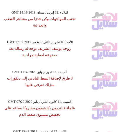
GMT 14:16 2019 الثلاثاء ,02 إبريل / نيسان
تجنب المواجهات وكن حذرًا من مشاعر الغضب
والعدائية
GMT 17:07 2017 الأحد ,05 تشرين الثاني / نوفمبر
زوجة يوسف الشريف توجه له رسالة بعد
خضوعه لعملية جراحية
GMT 11:32 2020 السبت ,18 تموز / يوليو
8 طرق لإضافة النمط الياباني إلى ديكورات
منزلك تعرفي عليها
GMT 07:29 2020 السبت ,11 كانون الثاني / يناير
علماء فنلنديون يكتشفون مشروبًا يساعد على
تخفيض مستوى ضغط الدم
GMT 15:49 2019 الإثنين ,25 آذار/ مارس