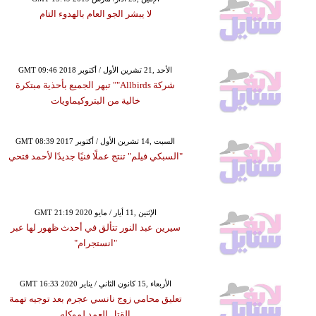
لا يبشر الجو العام بالهدوء التام
GMT 09:46 2018 الأحد ,21 تشرين الأول / أكتوبر
شركة Allbirds"" تبهر الجميع بأحذية مبتكرة
خالية من البتروكيماويات
GMT 08:39 2017 السبت ,14 تشرين الأول / أكتوبر
"السبكي فيلم" تنتج عملًا فنيًا جديدًا لأحمد فتحي
GMT 21:19 2020 الإثنين ,11 أيار / مايو
سيرين عبد النور تتألق في أحدث ظهور لها عبر
"انستجرام"
GMT 16:33 2020 الأربعاء ,15 كانون الثاني / يناير
تعليق محامي زوج نانسي عجرم بعد توجيه تهمة
القتل العمد لموكله