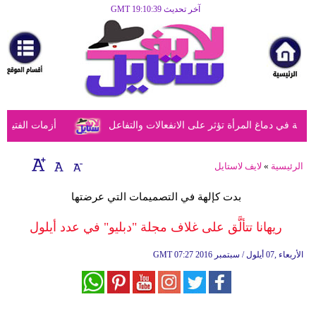
آخر تحديث GMT 19:10:39
الرئيسية
مرأة
أزياء
أزياء
 في دماغ المرأة تؤثر على الانفعالات والتفاعل
أزمات الفتيات ف
إسلامية
فن
الرئيسية
»
لايف لاستايل
ديكور
بدت كإلهة في التصميمات التي عرضتها
صحة
ريهانا تتألَّق على غلاف مجلة "دبليو" في عدد أيلول
سياحة
07:27 2016 الأربعاء ,07 أيلول / سبتمبر
GMT
وسفر
أبراج