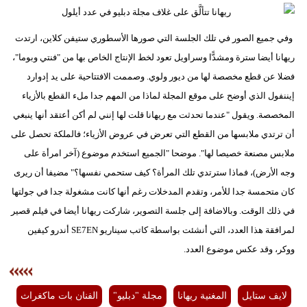
وفي جميع الصور في تلك الجلسة التي صورها الأسطوري ستيفن كلاين، ارتدت
ريهانا أيضا سترة ومشدًّا وسراويل تعود لخط الإنتاج الخاص بها من "فنتي وبوما"،
فضلا عن قطع مخصصة لها من ديور ولوي. وصممت الافتتاحية على يد إدوارد
إيننفول الذي أوضح على موقع المجلة لماذا من المهم جدا ملء القطع بالأزياء
المخصصة. ويقول "عندما تحدثت مع ريهانا قلت لها إنني لم أكن أعتقد أنها ينبغي
أن ترتدي ملابسها من القطع التي تعرض في عروض الأزياء؛ فالملكة تحصل على
ملابس مصنعة خصيصا لها". موضحا "الجميع استخدم موضوع (آخر امرأة على
وجه الأرض)، فماذا سترتدي تلك المرأة؟ كيف ستحمي نفسها؟" مضيفا أن ريرى
كان متحمسة جدا للأمر، وتقدم المدخلات رغم أنها كانت مشغولة جدا في جولتها
في ذلك الوقت. وبالاضافة إلى جلسة التصوير، شاركت ريهانا أيضا في فيلم قصير
لمرافقة هذا العدد، التي أنشئت بواسطة كاتب سيناريو SE7EN أندرو كيفين
ووكر، وقد عكس موضوع العدد.
لايف ستايل
المغنية ريهانا
مجلة "دبليو"
الفنان بات ماكغراث