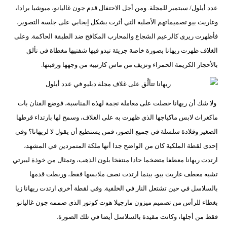
عدد أيلول/ سبتمبر للمجلة. ومن أجل الاحتفال قدم جون غاليانو، ميوشيا برادا،
وغاريث بيو تصميماتهم الأصلية التي أثرت بشكل إيجابي على جلسة التصوير،
فأظهرت ريرى كالزعيم الشجاع والمحارب المكافح ضد الطبقة الحاكمة. وعلى
الغلاف ظهرت ريهانا بصورة خاصة جريئة تبدو فيها شفتيها مغطاة في تألق
بالأحجار الكريمة الحمراء ونزيف من ماس كارتييه من وجهها ورقبتها.
ولا شك أن ريهانا حصلت على معاملة نجمة لهذه المناسبة، فوضع الفنان بات
ماكغراث لابس ماكياجها الذي ظهرت به على الغلاف، وسمح لها بارتداء قرطها
الصغير وقلادة سلسلة في جميع الصور، فمن يستطيع أن يقول لا لريهانا؟ وفي
إحدى لقطة الملكية كان من الواضح جدا أنها ملكة المتمردين في المشهد،
ارتدت ريهانا معطفا متضخما حادا منتفخا بلون الذهب، وتمثال من خوذة ليبرتي
تشبه معطف غاريث بيو، بينما ارتدت نصف ملابسها فقط، وربطت قدمها
بالسلاسل في حين تشتعل النار في الخلفية. وفي لقطة أخرى ارتدت ريهانا زيا
بغطاء للرأس من تصميم ميزون مارجيلا هوت كوتور الذي صممه جون غاليانو
فقط من أجلها، وكانت مقيدة بالسلاسل أيضا في تلك الصورة.