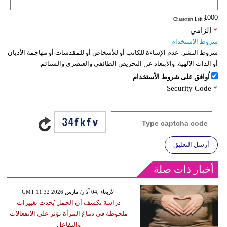
: Characters Left
*
إلزامي
شروط الاستخدام
شروط النشر:
عدم الإساءة للكاتب أو للأشخاص أو للمقدسات أو مهاجمة الأديان
أو الذات الالهية. والابتعاد عن التحريض الطائفي والعنصري والشتائم.
اُوافق على شروط الأستخدام
Security Code
*
أرسل التعليق
أخبار ذات صلة
GMT 11:32 2026 الأربعاء ,04 آذار/ مارس
دراسة تكشف أن الحمل يُحدث تغييرات
ملحوظة في دماغ المرأة تؤثر على الانفعالات
والتفاعل