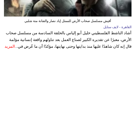
أفيش مسلسل صحاب الأرض للممثل إياد نصار والفنانة منة شلبي
القاهرة - لايف ستايل
أشاد الناشط الفلسطيني خليل أبو إلياس بالحلقة السادسة من مسلسل صحاب
الأرض، معبرًا عن تقديره الكبير لصناع العمل بعد تناولهم واقعة إنسانية مؤلمة
قال إنه كان شاهدًا عليها منذ بدايتها وحتى نهايتها، مؤكدًا أن ما عُرض في...
المزيد