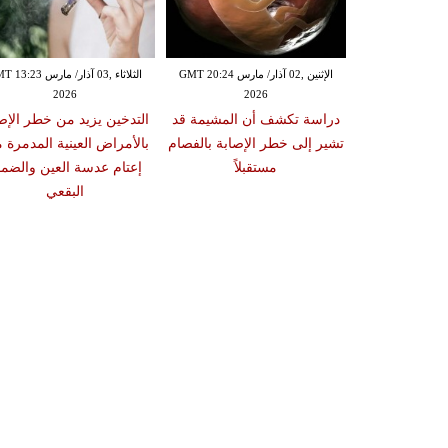
الإثنين ,02 آذار/ مارس GMT 20:18
الإثنين ,02 آذار/ مارس GMT 20:24
الثلاثاء ,03 آذار/ مارس 23
2026
2026
20
 سبب صعوبة
دراسة تكشف أن المشيمة قد
التدخين يزيد من خطر الإص
ات والوجبات
تشير إلى خطر الإصابة بالفصام
بالأمراض العينية المدمرة 
عد الشبع
مستقبلاً
إعتام عدسة العين والضمو
البقعي