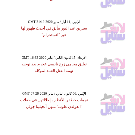
GMT 21:19 2020 الإثنين ,11 أيار / مايو
سيرين عبد النور تتألق في أحدث ظهور لها
عبر "انستجرام"
GMT 16:33 2020 الأربعاء ,15 كانون الثاني / يناير
تعليق محامي زوج نانسي عجرم بعد توجيه
تهمة القتل العمد لموكله
GMT 07:28 2020 الإثنين ,06 كانون الثاني / يناير
نجمات خطفن الأنظار بإطلالتهن في حفلات
"الغولدن غلوب" منهن أنجيلينا جولي