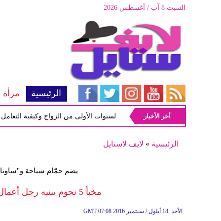
السبت 8 آب / أغسطس 2026
الرئيسية
مرأة
أخر الأخبار
أبرز المشاكل شيوعاً في السنوات الأولى من الزواج وكيفية التعامل معها
الرئيسية
»
لايف لاستايل
يضم حمّام سباحة و"ساونا
مخبأ 5 نجوم يبنيه رجل أعمال ثري وزوجته هربًا من الحرب النووية
07:08 2016 الأحد ,18 أيلول / سبتمبر
GMT