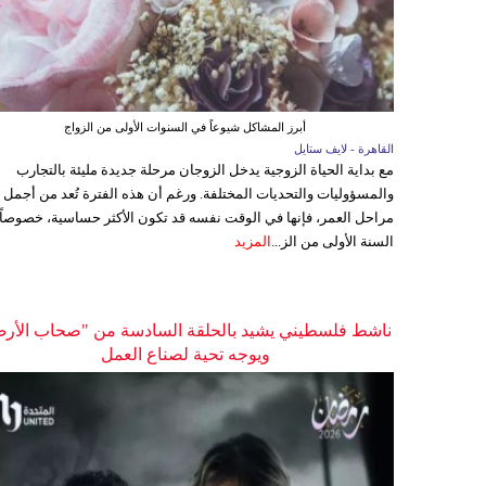
أبرز المشاكل شيوعاً في السنوات الأولى من الزواج
القاهرة - لايف ستايل
مع بداية الحياة الزوجية يدخل الزوجان مرحلة جديدة مليئة بالتجارب
والمسؤوليات والتحديات المختلفة. ورغم أن هذه الفترة تُعد من أجمل
مراحل العمر، فإنها في الوقت نفسه قد تكون الأكثر حساسية، خصوصاً
السنة الأولى من الز...
المزيد
ناشط فلسطيني يشيد بالحلقة السادسة من "صحاب الأر
ويوجه تحية لصناع العمل