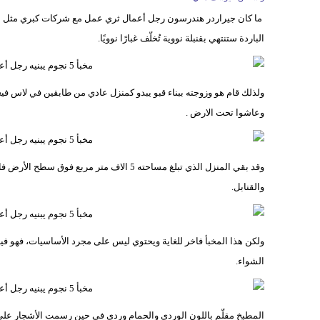
ما كان جيراردر هندرسون رجل أعمال ثري عمل مع شركات كبري مثل شر
الباردة ستنتهي بقنبلة نووية تُخلّف غبارًا نوويًا.
وعاشوا تحت الارض .
والقنابل.
ولكن هذا المخبأ فاخر للغاية ويحتوي ليس على مجرد الأساسيات، فهو ف
الشواء.
المطبخ مقلّم باللون الوردي والحمام وردي في حين رسمت الأشجار على