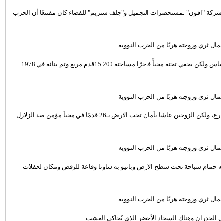
كة "افون" لمستحضرات التجميل و"جلف ستريم" للفضاء كان مقتنعًا أن الحرب
ولذلك قام هو وزوجته ببناء قبو يبدو كمنزل عادي من طابقين في لاس فيغاس ولكن يخفي تحته مخبأً فاخرًا مساحته 15.200قدم مربع وتم بنائه في 1978.
وقد بقي المنزل الذي تبلغ مساحته 5 الاف متر مربع فوق سطح الأرض فارغ، ولكن الزوجين عاشا بأمان تحت الارض بـ26 قدمًا في مخبأ مؤمن ضد الزلازل
يه حمام سباحة تحت سطح الارض وبانيو به ساونا وقاعة للرقص ومكان لحفلات
 الجدران وهناك السجاد الأخضر الذي يُحاكي العشب.