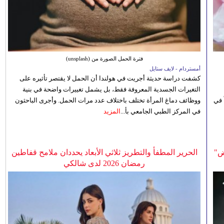
فترة الحمل الصورة من (unsplash)
أمستردام - لايف ستايل
كشفت دراسة حديثة أجريت في هولندا أن الحمل لا يقتصر تأثيره على
التغيرات الجسدية المعروفة فقط، بل يشمل تغييرات واضحة في بنية
 في
ووظائف دماغ المرأة تختلف باختلاف عدد مرات الحمل. وأجرى الباحثون
في المركز الطبي الجامعي بأ...
المزيد
ض"
الحرير المطفأ والتطريز ثلاثي الأبعاد يحددان ملامح قفاطين
رمضان 2026 لدى شالكي