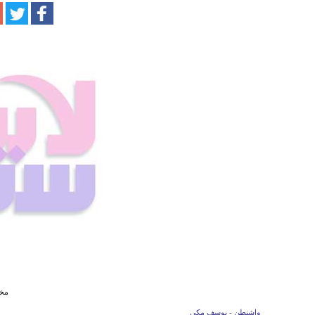
مخبأ 5 نجوم
واشنطن - يوسف مكي