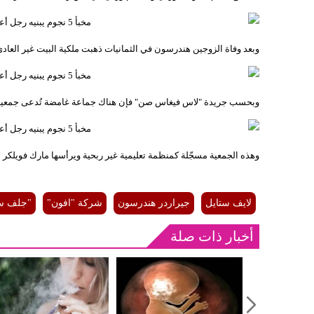
وبعد وفاة الزوجين هندرسون في الثمانيات ذهبت ملكية البيت غير العادي إ
وبحسب جريدة "لاس فيغاس صن" فإن هناك جماعة غامضة تُدعى جمعية الحفاظ على الانوا
وهذه الجمعية مسجّلة كمنظمة تعليمية غير ربحية ويرأسها مارك فويلكر 
لايف ستايل
جيراردر هندرسون
شركة "افون"
"جلف ست
أخبار ذات صلة