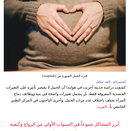
فترة الحمل الصورة من (unsplash)
أمستردام - لايف ستايل
كشفت دراسة حديثة أجريت في هولندا أن الحمل لا يقتصر تأثيره على التغيرات
الجسدية المعروفة فقط، بل يشمل تغييرات واضحة في بنية ووظائف دماغ
المرأة تختلف باختلاف عدد مرات الحمل. وأجرى الباحثون في المركز الطبي
الجامعي بأ...
المزيد
أبرز المشاكل شيوعاً في السنوات الأولى من الزواج وكيفية