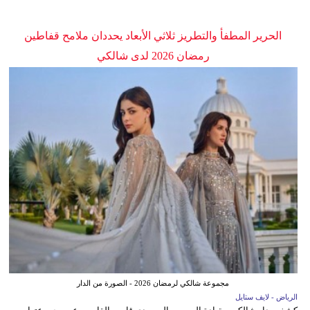
الحرير المطفأ والتطريز ثلاثي الأبعاد يحددان ملامح قفاطين
رمضان 2026 لدى شالكي
مجموعة شالكي لرمضان 2026 - الصورة من الدار
الرياض - لايف ستايل