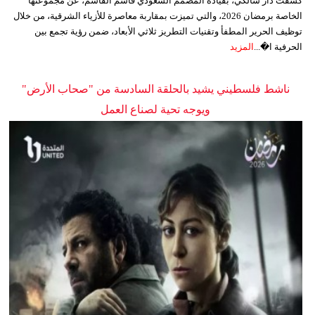
كشفت دار شالكي، بقيادة المصمم السعودي قاسم القاسم، عن مجموعتها
الخاصة برمضان 2026، والتي تميزت بمقاربة معاصرة للأزياء الشرقية، من خلال
توظيف الحرير المطفأ وتقنيات التطريز ثلاثي الأبعاد، ضمن رؤية تجمع بين
الحرفية ا�...
المزيد
ناشط فلسطيني يشيد بالحلقة السادسة من "صحاب الأرض"
ويوجه تحية لصناع العمل