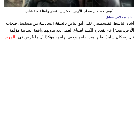
أفيش مسلسل صحاب الأرض للممثل إياد نصار والفنانة منة شلبي
القاهرة - لايف ستايل
أشاد الناشط الفلسطيني خليل أبو إلياس بالحلقة السادسة من مسلسل صحاب
الأرض، معبرًا عن تقديره الكبير لصناع العمل بعد تناولهم واقعة إنسانية مؤلمة
قال إنه كان شاهدًا عليها منذ بدايتها وحتى نهايتها، مؤكدًا أن ما عُرض في...
المزيد