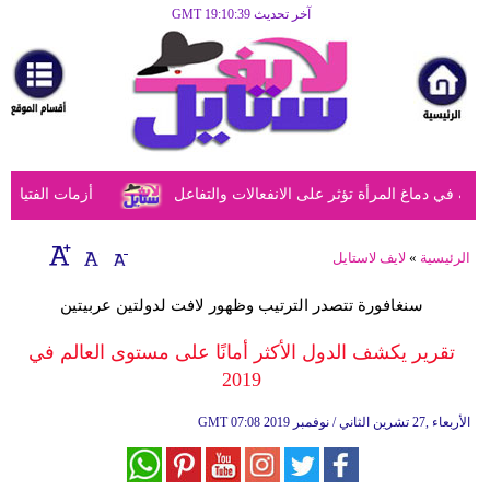
آخر تحديث GMT 19:10:39
الرئيسية
مرأة
أزياء
أزياء
ي دماغ المرأة تؤثر على الانفعالات والتفاعل
أزمات الفتيات في
إسلامية
فن
الرئيسية
»
لايف لاستايل
ديكور
سنغافورة تتصدر الترتيب وظهور لافت لدولتين عربيتين
صحة
تقرير يكشف الدول الأكثر أمانًا على مستوى العالم في
2019
سياحة
وسفر
07:08 2019 الأربعاء ,27 تشرين الثاني / نوفمبر
GMT
أبراج