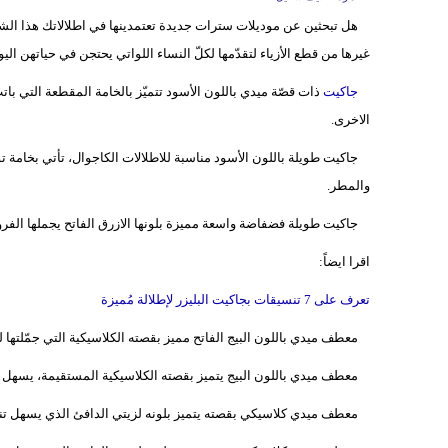
هل تبحثين عن موديلات سترات جديدة تعتمدينها في اطلالاتك هذا الشت
غيرها من قطع الأزياء لتقدّمها لكلّ النساء اللواتي يحتجن في حياتهن ال
جاكيت
ذات قصّة ميدي باللون الأسود تتميّز بالخامة المقطعة التي بات
الاخرى.
جاكيت طويلة باللون الأسود مناسبة للاطلالات الكاجوال، تأتي بخامة توفّر
والمطر.
جاكيت طويلة فضفاضة واسعة مميزة بلونها الازرق الفاتح يجملها الفرو 
اقرا ايضاً:
تعرف على 7 تنسيقات بجاكيت البليزر لإطلالة مُميزة
معطف ميدي باللون البيج الفاتح مميز بقصته الكلاسيكية التي جمّلته
معطف ميدي باللون البيج يتميز بقصته الكلاسيكية المستقيمة، يسهل تنس
معطف ميدي كلاسيكي بقصته يتميز بلونه لزيتي الدافئ الذي يسهل تنسيق