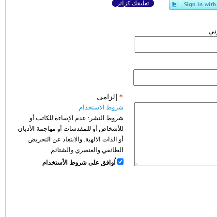
تعليقك كزائر
وني
*
إلزامي
شروط الاستخدام
شروط النشر:
عدم الإساءة للكاتب أو
للأشخاص أو للمقدسات أو مهاجمة الأديان
أو الذات الالهية. والابتعاد عن التحريض
الطائفي والعنصري والشتائم.
اُوافق على شروط الأستخدام