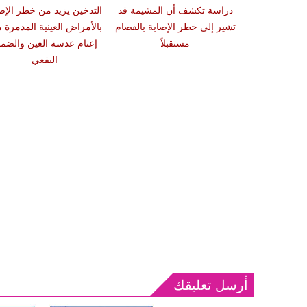
 سبب صعوبة
دراسة تكشف أن المشيمة قد
التدخين يزيد من خطر الإص
ات والوجبات
تشير إلى خطر الإصابة بالفصام
بالأمراض العينية المدمرة 
عد الشبع
مستقبلاً
إعتام عدسة العين والضمو
البقعي
أرسل تعليقك