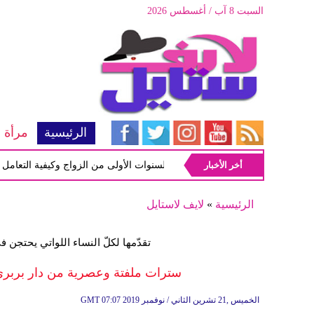
السبت 8 آب / أغسطس 2026
الرئيسية
مرأة
أخر الأخبار
أبرز المشاكل شيوعاً في السنوات الأولى من الزواج وكيفية التعامل معها
الرئيسية
»
لايف لاستايل
تقدّمها لكلّ النساء اللواتي يحتجن ف
سترات ملفتة وعصرية من دار بربري ل
07:07 2019 الخميس ,21 تشرين الثاني / نوفمبر
GMT