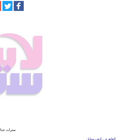
سترات جذاب
القاهرة – لايف ستايل