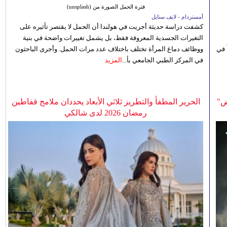
فترة الحمل الصورة من (unsplash)
أمستردام - لايف ستايل
كشفت دراسة حديثة أجريت في هولندا أن الحمل لا يقتصر تأثيره على
التغيرات الجسدية المعروفة فقط، بل يشمل تغييرات واضحة في بنية
 في
ووظائف دماغ المرأة تختلف باختلاف عدد مرات الحمل. وأجرى الباحثون
في المركز الطبي الجامعي بأ...
المزيد
ض"
الحرير المطفأ والتطريز ثلاثي الأبعاد يحددان ملامح قفاطين
رمضان 2026 لدى شالكي