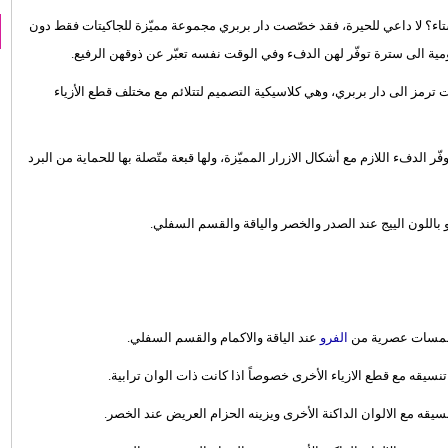
اء؟ لا داعي للحيرة، فقد خصّصت دار بربري مجموعة مميّزة للجاكيتات فقط دون
يومية الى سترة توفّر لهن الدفء وفي الوقت نفسه تعبّر عن ذوقهن الرفيع.
ت ترمز الى دار بربري، وهي كلاسيكية التصميم لتتلائم مع مختلف قطع الأزياء
 الدفء اللازم مع أشكال الازرار المميّزة، ولها قبعة متّصلة بها للحماية من البرد
باللون الييج عند الصدر والخصر والياقة والقسم السفلي.
ا لمسات عصرية من
الفرو
عند الياقة والاكمام والقسم السفلي.
يقه مع قطع الازياء الأخرى خصوصاً اذا كانت ذات الوان ترابية.
ه مع الالوان الداكنة الأخرى ويزينه الحزام العريض عند الخصر.