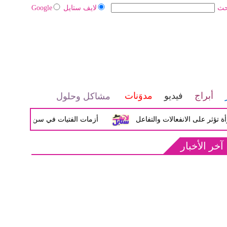
حث
لايف ستايل
Google
أبراج
فيديو
مدوَنات
مشاكل وحلول
لى الانفعالات والتفاعل
أزمات الفتيات في سن المراهقة بين الض
آخر الأخبار