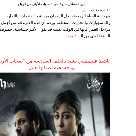
أبرز المشاكل شيوعاً في السنوات الأولى من الزواج
القاهرة - لايف ستايل
مع بداية الحياة الزوجية يدخل الزوجان مرحلة جديدة مليئة بالتجارب
والمسؤوليات والتحديات المختلفة. ورغم أن هذه الفترة تُعد من أجمل
مراحل العمر، فإنها في الوقت نفسه قد تكون الأكثر حساسية، خصوصاً
السنة الأولى من الز...
المزيد
ناشط فلسطيني يشيد بالحلقة السادسة من "صحاب الأر
ويوجه تحية لصناع العمل