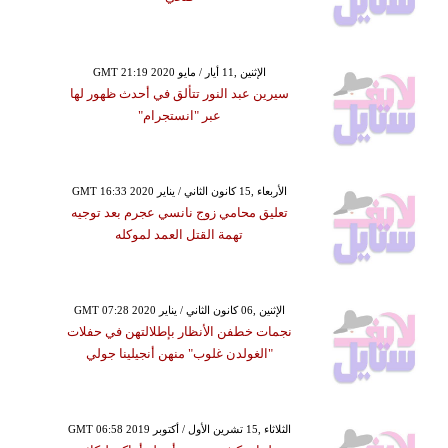
GMT 21:19 2020 الإثنين ,11 أيار / مايو
سيرين عبد النور تتألق في أحدث ظهور لها
عبر "انستجرام"
GMT 16:33 2020 الأربعاء ,15 كانون الثاني / يناير
تعليق محامي زوج نانسي عجرم بعد توجيه
تهمة القتل العمد لموكله
GMT 07:28 2020 الإثنين ,06 كانون الثاني / يناير
نجمات خطفن الأنظار بإطلالتهن في حفلات
"الغولدن غلوب" منهن أنجيلينا جولي
GMT 06:58 2019 الثلاثاء ,15 تشرين الأول / أكتوبر