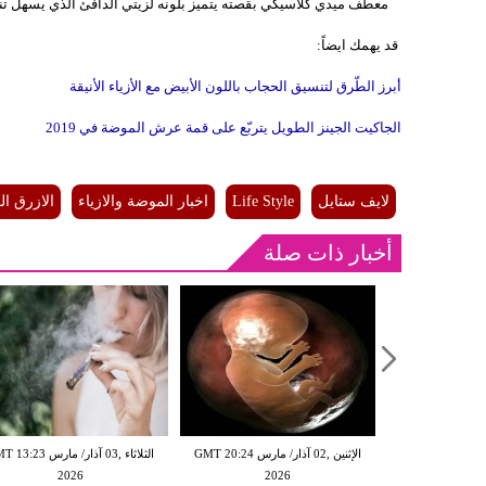
معطف ميدي كلاسيكي بقصته يتميز بلونه لزيتي الدافئ الذي يسهل تنسيق
قد يهمك ايضاً:
أبرز الطّرق لتنسيق الحجاب باللون الأبيض مع الأزياء الأنيقة
الجاكيت الجينز الطويل يتربّع على قمة عرش الموضة في 2019
لايف ستايل
Life Style
اخبار الموضة والازياء
الازرق ال
أخبار ذات صلة
الإثنين ,02 آذار/ مارس GMT 20:18
الإثنين ,02 آذار/ مارس GMT 20:24
الثلاثاء ,03 آذار/ مارس 23
2026
2026
20