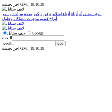
آخر تحديث GMT 19:10:39
الرئيسية
مرأة
أزياء
أزياء إسلامية
فن
ديكور
صحة
سياحة وسفر
أبراج
فيديو
مدوَنات
مشاكل وحلول
Google
لايف ستايل
البحث
آخر تحديث GMT 19:10:39