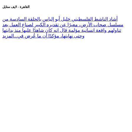
القاهرة - لايف ستايل
أشاد الناشط الفلسطيني خليل أبو إلياس بالحلقة السادسة من
مسلسل صحاب الأرض، معبرًا عن تقديره الكبير لصناع العمل بعد
تناولهم واقعة إنسانية مؤلمة قال إنه كان شاهدًا عليها منذ بدايتها
وحتى نهايتها، مؤكدًا أن ما عُرض في...
المزيد