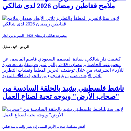
ملامح قفاطين رمضان 2026 لدى شالكي
مجموعة شالكي لرمضان 2026 - الصورة من الدار
الرياض - لايف ستايل
كشفت دار شالكي، بقيادة المصمم السعودي قاسم القاسم، عن
مجموعتها الخاصة برمضان 2026، والتي تميزت بمقاربة معاصرة
للأزياء الشرقية، من خلال توظيف الحرير المطفأ وتقنيات التطريز
ثلاثي الأبعاد، ضمن رؤية تجمع بين الحرفية ا�...
المزيد
ناشط فلسطيني يشيد بالحلقة السادسة من
"صحاب الأرض" ويوجه تحية لصناع العمل
أفيش مسلسل صحاب الأرض للممثل إياد نصار والفنانة منة شلبي