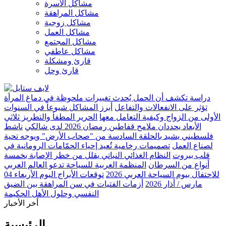
مشاكل الأسرة
مشاكل المراهقة
مشاكل زوجية
مشاكل العمل
مشاكل المجتمع
مشاكل عاطفي
قارئ ومشكلة
قارئ وحل
دراسة تكشف أن الحمل يُحدث تغييرات ملحوظة في دماغ المرأة
تؤثر على الانفعالات والتفاعل
أبرز المشاكل شيوعاً في السنوات
الأولى من الزواج وكيفية التعامل معها
الحرير المطفأ والتطريز ثلاثي
الأبعاد يحددان ملامح قفاطين رمضان 2026 لدى شالكي
ناشط
فلسطيني يشيد بالحلقة السادسة من "صحاب الأرض" ويوجه تحية
لصناع العمل
تصميمات رخامية تُعيد إحياء الحمّامات الرومانية في
قلب بيروت
النظام الغذائي النباتي يقلل من خطر الإصابة بخمسة
أنواع من السرطان
المنظمة العربية للسياحة تدعو العالم العربي
للاحتفال بيوم السياحة العربي 2026
توقعات الأبراج اليوم الأربعاء 04
مارس / أذار 2026
أزمات الفتيات في سن المراهقة بين الضيق
النفسي وحلول الأهل الحكيمة
أخر الأخبار
الرئيسية