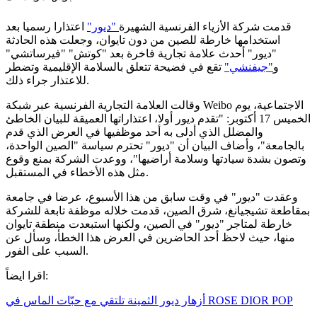
قدمت شركة الأزياء الفرنسية الشهيرة
"ديور"
اعتذارا رسميا بعد
استخدامها خارطة للصين من دون تايوان، وجعلت هذه الحادثة
"ديور" أحدث علامة تجارية فاخرة بعد "كوتش" "فيرساتشي"
و
"جيفنشي"
تقع في فضيحة تتعلق بالسلامة الإقليمية وتضطر
للاعتذار جراء ذلك.
وقالت العلامة التجارية الفرنسية عبر شبكة Weibo الاجتماعية، يوم
الخميس 17 أكتوبر: "تقدم ديور أولا، اعتذاراتها العميقة للبيان الخاطئ
والمضلل الذي أدلى به أحد موظفيها في العرض الذي قدم
بالجامعة"، وأضاف البيان أن "ديور" تحترم سياسة "الصين الواحدة،
وتصون بشدة سيادتها وسلامة أراضيها"، ووعدت الشركة بمنع وقوع
مثل هذه الأخطاء في المستقبل.
وعقدت "ديور" في وقت سابق من هذا الأسبوع، عرضا في جامعة
بمقاطعة تشيجيانغ، شرق الصين، قدمت خلاله موظفة تابعة للشركة
خارطة لمتاجر "ديور" في الصين، ولكنها استبعدت منطقة تايوان
منها، حيث لاحظ أحد الحاضرين في العرض هذا الخطأ، وسأل عن
السبب على الفور.
اقرا ايضاً:
أزهار ديور الثمينة تلتقي مع حبّات الماس في ROSE DIOR POP