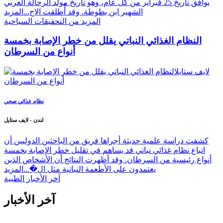
يوافق تاريخ 25 فبراير من كل عام، وهو تاريخ مولد الرحالة العربي
الشهير ابن بطوطة. وقد أُطلقت الاح...
المزيد
المزيد من التحقيقات السياحية
النظام الغذائي النباتي يقلل من خطر الإصابة بخمسة
أنواع من السرطان
نظام غذائي صحي
لندن - لايف ستايل
كشفت دراسة علمية حديثة أجراها فريق من الباحثين الدوليين أن
اتباع نظام غذائي نباتي قد يساهم في تقليل خطر الإصابة بخمسة
أنواع رئيسية من السرطان. وقد أظهرت النتائج أن الأشخاص الذين
يعتمدون على الأطعمة النباتية مثل ال�...
المزيد
آخر الأخبار الطبية
آخر الأخبار