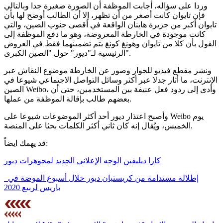
وردا على سؤاله، أجابت الموظفة أن الصورة صغيرة جدا وبالتالي
فإن تايوان كانت أصغر من أن تظهر، إلا أن الطالب أوضح لها بأن
تايوان أكبر من جزيرة هاينان الواقعة في أقصى جنوب الصين، والتي
كانت موجودة في الخارطة المعروضة، وهو ما دفع الموظفة إلى
القول بأن كلا من تايوان وهونغ كونغ يتم تضمينهما فقط في العروض
الرئيسية لـ"ديور" حول "الصين الكبرى".
ونشر مقطع فيديو للحوار وصور عن الخارطة موضوع النقاش عبر
الإنترنت، ما أثار جدلا عبر أكثر وسائل التواصل الاجتماعي شيوعا في
الصين Weibo، وأدى إلى ردود فعل عنيفة بين المستخدمين، حتى أن
بعضهم طالب بإقالة الموظفة من عملها.
وأصبح اعتذار ديور أحد أكثر الموضوعات شيوعا على Weibo يوم
الخميس، ويُقال إنه كان ثاني أكثر الكلمات بحثا على المنصة.
قد يهمك ايضاً:
كارا ديليفين الوجه الإعلاني الجديد لمجوهرات ديور
إطلالة مستدامة من كريستيان ديور خلال أسبوع الموضة في
باريس لربيع 2020