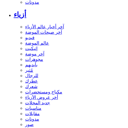
مدونات
أزياء
آخر أخبار عالم الأزياء
آخر صيحات الموضة
فيديو
عالم الموضة
إتيكيت
آخر موضة
مجوهرات
بأيديهم
مُثير
للرجال
عطرك
شعرك
مكياج ومستحضرات
أخر عروض الأزياء
جديد المحلات
مناسبات
مقابلات
مدونات
صور