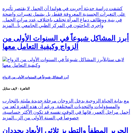
كشفت دراسة حديثة أجريت في هولندا أن الحمل لا يقتصر تأثيره
على التغيرات الجسدية المعروفة فقط، بل يشمل تغييرات واضحة
في بنية ووظائف دماغ المرأة تختلف باختلاف عدد مرات الحمل.
وأجرى الباحثون في المركز الطبي الجامعي بأ...
المزيد
أبرز المشاكل شيوعاً في السنوات الأولى من
الزواج وكيفية التعامل معها
أبرز المشاكل شيوعاً في السنوات الأولى من الزواج
القاهرة - لايف ستايل
مع بداية الحياة الزوجية يدخل الزوجان مرحلة جديدة مليئة بالتجارب
والمسؤوليات والتحديات المختلفة. ورغم أن هذه الفترة تُعد من
أجمل مراحل العمر، فإنها في الوقت نفسه قد تكون الأكثر حساسية،
خصوصاً في السنة الأولى من الز...
المزيد
الحرير المطفأ والتطريز ثلاثي الأبعاد يحددان