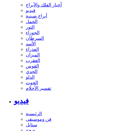
أخبار الفلك والأبراج
فيديو
أبراج صينية
الحمل
الثور
الجوزاء
السرطان
الأسد
العذراء
الميزان
العقرب
القوس
الجدي
الدلو
الحوت
تفسير الأحلام
فيديو
الرئيسية
فن وموسيقى
ستايل
صحة