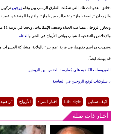
دقائق معدودات تلك التي شكلت الفارق الزمني بين وفاة
زوجين
والزوجان ”راضية يلماز“ و“عبدالرحمن يلماز“، وافتهما المنية عن عمر ناهز 92 عامًا، بفارق 26 دقيقة بين
والإخلاص والتضحية للشباب وباقي الأزواج في الحي و
العائلة
.
وشهدت مراسم دفنهما، في قرية ”موريير“ بالولاية، مشاركة العشرات م
قد يهمك ايضاً:
الفيروسات الكبدية على مُمارسة الجنس بين الزوجين
5 سلوكيات تُوقع الزوجين في التعاسة
لايف ستايل
Life Style
اخبار المراة
الأزواج
”راضية 
أخبار ذات صلة