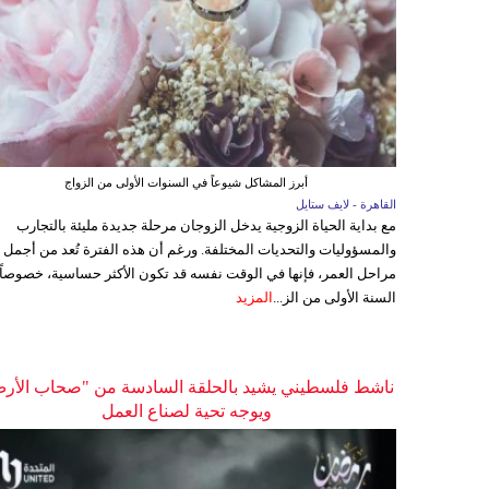
أبرز المشاكل شيوعاً في السنوات الأولى من الزواج
القاهرة - لايف ستايل
مع بداية الحياة الزوجية يدخل الزوجان مرحلة جديدة مليئة بالتجارب
والمسؤوليات والتحديات المختلفة. ورغم أن هذه الفترة تُعد من أجمل
مراحل العمر، فإنها في الوقت نفسه قد تكون الأكثر حساسية، خصوصاً
السنة الأولى من الز...
المزيد
ناشط فلسطيني يشيد بالحلقة السادسة من "صحاب الأر
ويوجه تحية لصناع العمل