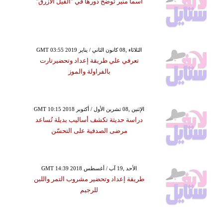
أسما منير تُوضِّح دورها في "الفيل الأزرق"
GMT 03:55 2019 الثلاثاء ,08 كانون الثاني / يناير
تعرفي علي طريقة إعداد وتحضيرتارت
بالفراولة والموز
GMT 10:15 2018 الإثنين ,08 تشرين الأول / أكتوبر
دراسة حديثة تكشف أساليب بديلة تُساعد
مرضى الصدفية على التحسّن
GMT 14:39 2018 الأحد ,19 آب / أغسطس
طريقة إعداد وتحضير مشروب التمر واللبن
للرجيم