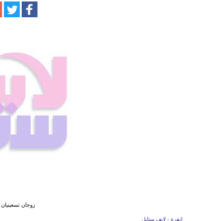
زوجان تسعينيان يودع
انقرة - لايف ستايل