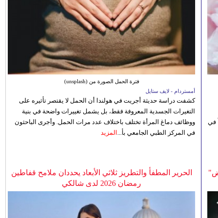
فترة الحمل الصورة من (unsplash)
أمستردام - لايف ستايل
كشفت دراسة حديثة أجريت في هولندا أن الحمل لا يقتصر تأثيره على
التغيرات الجسدية المعروفة فقط، بل يشمل تغييرات واضحة في بنية
 في
ووظائف دماغ المرأة تختلف باختلاف عدد مرات الحمل. وأجرى الباحثون
في المركز الطبي الجامعي بأ...
المزيد
ض"
الحرير المطفأ والتطريز ثلاثي الأبعاد يحددان ملامح قفاطين
رمضان 2026 لدى شالكي