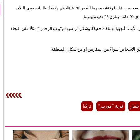
تركيين تسعينيين، عاشا رفقة بعضهما البعض 70 عامًا، في ولاية أنطاليا، جنوبي البلاد،
هما.
وتجاوز الزوجان مصاعب الحياة وضعف الإمكانيات، ونجحا في تربية 11 من الأبناء، أنجبوا لهما 30 حفيدًا، وشكل ”راضية“ و“وعبدالرحمن“ مثالًا على الوفاء
ن الأشخاص سواءً من المقربين أو من سكان المنطقة.
يلماز
قرية ”موريير“
تركيا