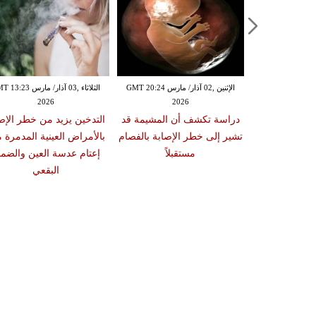
الإثنين ,02 آذار/ مارس GMT 20:18
الإثنين ,02 آذار/ مارس GMT 20:24
الثلاثاء ,03 آذار/ مارس 23
2026
2026
20
 سبب صعوبة
دراسة تكشف أن المشيمة قد
التدخين يزيد من خطر الإص
ات والوجبات
تشير إلى خطر الإصابة بالفصام
بالأمراض العينية المدمرة 
عد الشبع
مستقبلاً
إعتام عدسة العين والضمو
البقعي