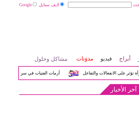
حث
لايف ستايل
Google
أبراج
فيديو
مدوَنات
مشاكل وحلول
لى الانفعالات والتفاعل
أزمات الفتيات في سن المراهقة بين الض
آخر الأخبار