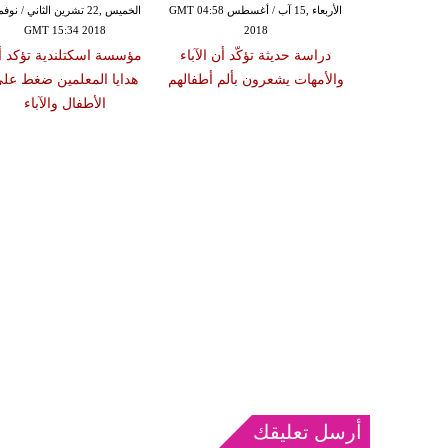
الثلاثاء ,14 آب / أغسطس GMT 17:32
الأربعاء ,15 آب / أغسطس GMT 04:58
الخميس ,22 تشرين الثاني / نوف
GMT 15:34 2018
2018
20
علن أن محادثة
دراسة حديثة تؤكّد أن الآباء
مؤسسة اسكتلندية تؤكد أ
هم في تحسين
والأمهات يشعرون بألم أطفالهم
هدايا المعلمين ضغط عل
اللغوية
الأطفال والآباء
أرسل تعليقك