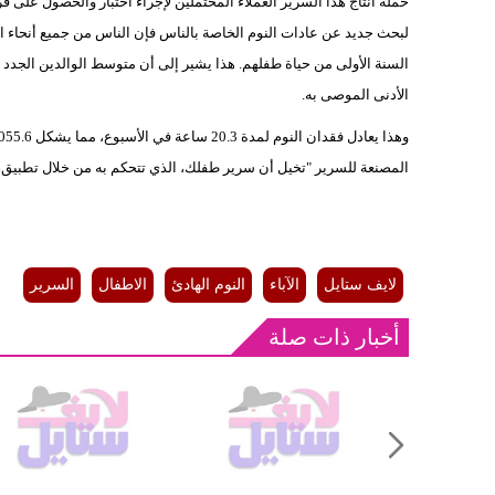
حملة انتاج هذا السرير العملاء المحتملين لإجراء اختبار والحصول على فر
الأدنى الموصى به.
المصنعة للسرير "تخيل أن سرير طفلك، الذي تتحكم به من خلال تطبيق، ي
لايف ستايل
الآباء
النوم الهادئ
الاطفال
السرير
أخبار ذات صلة