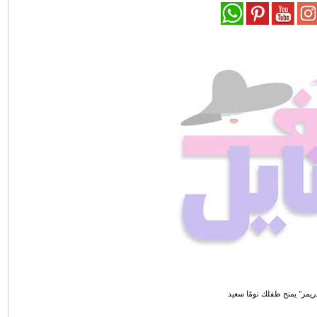
يمز" يمنح طفلك نومًا سعيد