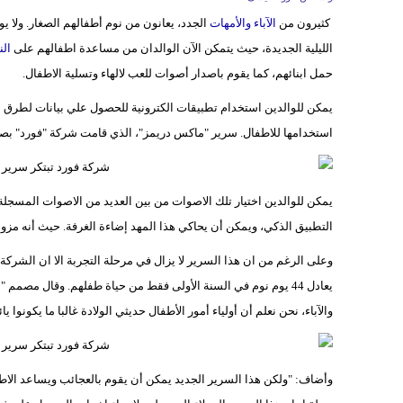
كثيرون من
الآباء والأمهات
الجدد، يعانون من نوم أطفالهم الصغار. ولا ي
الليلية الجديدة، حيث يتمكن الآن الوالدان من مساعدة اطفالهم على
الن
حمل ابنائهم، كما يقوم باصدار أصوات للعب لالهاء وتسلية الاطفال.
يمكن للوالدين استخدام تطبيقات الكترونية للحصول علي بيانات لطرق مخ
استخدامها للاطفال. سرير "ماكس دريمز"، الذي قامت شركة "فورد" بصناعت
يمكن للوالدين اختيار تلك الاصوات من بين العديد من الاصوات المسجل
التطبيق الذكي، ويمكن أن يحاكي هذا المهد إضاءة الغرفة. حيث أنه مزود
وعلى الرغم من ان هذا السرير لا يزال في مرحلة التجربة الا ان الشركة
يعادل 44 يوم نوم في السنة الأولى فقط من حياة طفلهم. وقال مصم
والآباء، نحن نعلم أن أولياء أمور الأطفال حديثي الولادة غالبا ما يكونوا ي
وأضاف: "ولكن هذا السرير الجديد يمكن أن يقوم بالعجائب ويساعد الاطفا