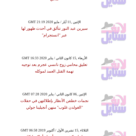
GMT 21:19 2020 الإثنين ,11 أيار / مايو
سيرين عبد النور تتألق في أحدث ظهور لها
عبر "انستجرام"
GMT 16:33 2020 الأربعاء ,15 كانون الثاني / يناير
تعليق محامي زوج نانسي عجرم بعد توجيه
تهمة القتل العمد لموكله
GMT 07:28 2020 الإثنين ,06 كانون الثاني / يناير
نجمات خطفن الأنظار بإطلالتهن في حفلات
"الغولدن غلوب" منهن أنجيلينا جولي
GMT 06:58 2019 الثلاثاء ,15 تشرين الأول / أكتوبر