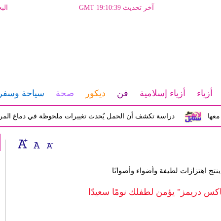
آخر تحديث GMT 19:10:39
الب
أزياء
أزياء إسلامية
فن
ديكور
صحة
سياحة وسفر
دراسة تكشف أن الحمل يُحدث تغييرات ملحوظة في دماغ المرأة تؤثر ع
ينتج اهتزازات لطيفة وأضواء وأصواتًا
كس دريمز" يؤمن لطفلك نومًا سعيدًا