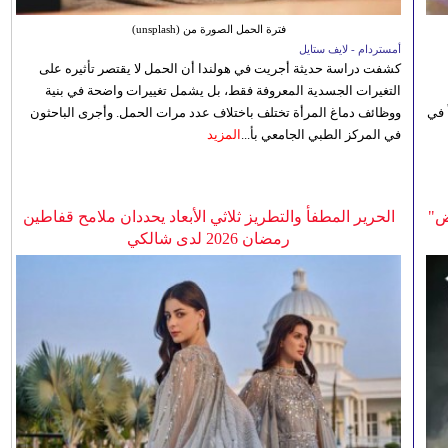
فترة الحمل الصورة من (unsplash)
أمستردام - لايف ستايل
كشفت دراسة حديثة أجريت في هولندا أن الحمل لا يقتصر تأثيره على
التغيرات الجسدية المعروفة فقط، بل يشمل تغييرات واضحة في بنية
 في
ووظائف دماغ المرأة تختلف باختلاف عدد مرات الحمل. وأجرى الباحثون
في المركز الطبي الجامعي بأ...
المزيد
ض"
الحرير المطفأ والتطريز ثلاثي الأبعاد يحددان ملامح قفاطين
رمضان 2026 لدى شالكي