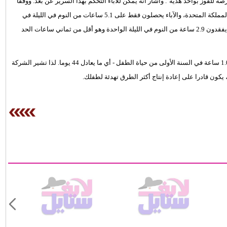
صة للفوز بواحد هدية". واشار انه يمكن للاباء التحكم بهذا السرير عن بعد. ووفقا
لبحث جديد عن عادات النوم الخاصة بالناس فإن الناس من جميع أنحاء المملكة المتحدة، والآباء يحصلون فقط على 5.1 ساعات من النوم في الليلة في
السنة الأولى من حياة طفلهم. هذا يشير إلى أن متوسط الوالدين الجدد يفقدون 2.9 ساعة من النوم في الليلة الواحدة وهو أقل من ثماني ساعات الحد
وهذا يعادل فقدان النوم لمدة 20.3 ساعة في الأسبوع، مما يشكل 1.055.6 ساعة في السنة الأولى من حياة الطفل - أي ما يعادل 44 يوما. لذا تشير الشركة
كون قادرا على إعادة إنتاج أكثر الطرق تهدئة لطفلك.