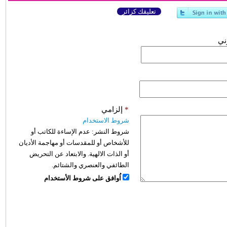
تعليقك كزائر
وني
*
إلزامي
شروط الاستخدام
شروط النشر:
عدم الإساءة للكاتب أو
للأشخاص أو للمقدسات أو مهاجمة الأديان
أو الذات الالهية. والابتعاد عن التحريض
الطائفي والعنصري والشتائم.
اُوافق على شروط الأستخدام