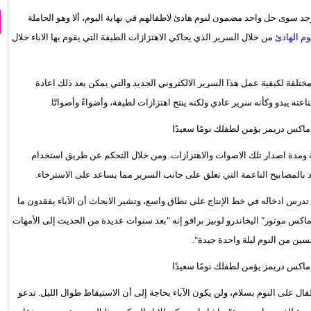
وجد سوى حل واحد مضمون لنوم هادئ لاطفالهم في نهاية اليوم، ألا وهو الحاملة
وم الهادئ
من خلال السرير الذي يحاكي الاهتزازات الطيفة التي يقوم بها الاباء خلال
تلفة لكيفية عمل هذا السرير الالكتروني الجديد والتي يمكن بعد ذلك اعادة
ه يبدو وكأنه سرير عادي ولكنه ينتج اهتزازات لطيفة، وأضواءً وأصواتًا.
ة ومدة اصدار تلك الاصوات والاهتزازات. ومن خلال التحكم عن طريق استخدام
 بالمصابيح الناعمة التي تعلق على جانب السرير مما يساعد على الاسترخاء.
 تدرس ادخاله في خط الإنتاج على نطاق واسع، وتشير الابحاث أن الآباء يفقدون ما
م "ماكس موتور" اليخاندرو لوبيز برافو إنه "بعد سنوات عديدة من الحديث إلى الأمهات
ائسين من النوم ليلة واحدة جيدة".
ل على النوم بسلام، ولن يكون الآباء بحاجة إلى أن الاستيقاظ طوال الليل. تدعو