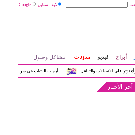
حث
لايف ستايل
Google
أبراج
فيديو
مدوَنات
مشاكل وحلول
لى الانفعالات والتفاعل
أزمات الفتيات في سن المراهقة بين الض
آخر الأخبار