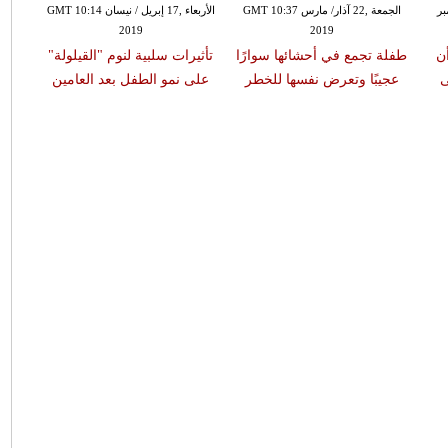
مبر
الجمعة ,22 آذار/ مارس GMT 10:37
الأربعاء ,17 إبريل / نيسان GMT 10:14
2019
2019
ن
طفلة تجمع في أحشائها سوارًا
تأثيرات سلبية لنوم "القيلولة"
ى
عجيبًا وتعرض نفسها للخطر
على نمو الطفل بعد العامين