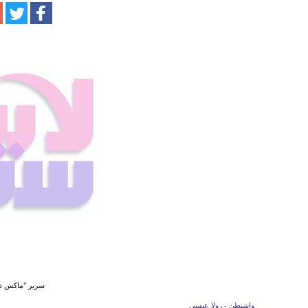
سرير "ماكس در
واشنطن - رولا عيسى