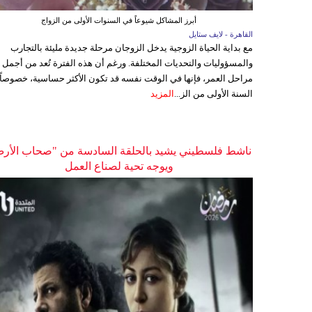
أبرز المشاكل شيوعاً في السنوات الأولى من الزواج
القاهرة - لايف ستايل
مع بداية الحياة الزوجية يدخل الزوجان مرحلة جديدة مليئة بالتجارب
والمسؤوليات والتحديات المختلفة. ورغم أن هذه الفترة تُعد من أجمل
مراحل العمر، فإنها في الوقت نفسه قد تكون الأكثر حساسية، خصوصاً
السنة الأولى من الز...
المزيد
ناشط فلسطيني يشيد بالحلقة السادسة من "صحاب الأر
ويوجه تحية لصناع العمل