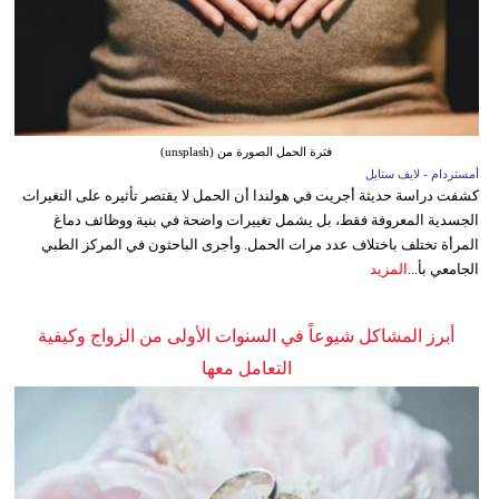
فترة الحمل الصورة من (unsplash)
أمستردام - لايف ستايل
كشفت دراسة حديثة أجريت في هولندا أن الحمل لا يقتصر تأثيره على التغيرات
الجسدية المعروفة فقط، بل يشمل تغييرات واضحة في بنية ووظائف دماغ
المرأة تختلف باختلاف عدد مرات الحمل. وأجرى الباحثون في المركز الطبي
الجامعي بأ...
المزيد
أبرز المشاكل شيوعاً في السنوات الأولى من الزواج وكيفية
التعامل معها