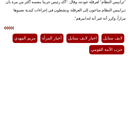
"ترابيس النظام" لعرقلة عودته، وقال: "أكد رئيس حزبنا بنفسه أكثر من مرة بأن
تـرابيس النظام ساعون إلى العرقلة، ونشطون في إجراءات كيدية نصبوها
مراراً، وكرر أنه غير آبه لتدابيرهم".
لايف ستايل
اخبار لايف ستايل
أخبار المرأة
مريم المهدي
حزب الأمة القومي