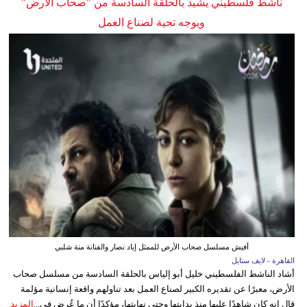
ناشط فلسطيني يشيد بالحلقة السادسة من "صحاب الأرض"
ويوجه تحية لصناع العمل
أفيش مسلسل صحاب الأرض للممثل إياد نصار والفنانة منة شلبي
القاهرة - لايف ستايل
أشاد الناشط الفلسطيني خليل أبو إلياس بالحلقة السادسة من مسلسل صحاب
الأرض، معبرًا عن تقديره الكبير لصناع العمل بعد تناولهم واقعة إنسانية مؤلمة
قال إنه كان شاهدًا عليها منذ بدايتها وحتى نهايتها، مؤكدًا أن ما عُرض في...
المزيد