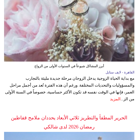
أبرز المشاكل شيوعاً في السنوات الأولى من الزواج
القاهرة - لايف ستايل
مع بداية الحياة الزوجية يدخل الزوجان مرحلة جديدة مليئة بالتجارب
والمسؤوليات والتحديات المختلفة. ورغم أن هذه الفترة تُعد من أجمل مراحل
العمر، فإنها في الوقت نفسه قد تكون الأكثر حساسية، خصوصاً في السنة الأولى
من الز...
المزيد
الحرير المطفأ والتطريز ثلاثي الأبعاد يحددان ملامح قفاطين
رمضان 2026 لدى شالكي