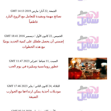
GMT 14:13 2019 الجمعة ,22 آذار/ مارس
نصائح مهمة ومفيدة للتعامل مع الزوج البارد
عاطفياً
GMT 18:41 2016 الخميس ,22 كانون الأول / ديسمبر
إضمني أن يحصل طفلكِ على كمية الحديد يوميًا
مع هذه الخطوات
GMT 11:47 2023 السبت ,11 شباط / فبراير
عطور رومانسية وممّيزة في يوم الحب
GMT 17:46 2023 الثلاثاء ,24 كانون الثاني / يناير
موديلات أحذية يمكن ارتداءها مع الجوارب
الضيقة
GMT 05:24 2020 الأحد ,05 تموز / يوليو