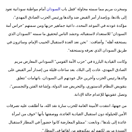
وسخرت مريم مما سمته محاولة "قفل باب
السودان
أمام مواطنة سودانية تعود
إلى بلادها، وبإصدار أمر القبض ضد والدها ورئيس الحزب الصادق المهدي"،
مؤكدة عودته في الموعد المحدد، داعية جماهير حزبها ومن سمتهم "حراس أمة
السودان" للاستعداد لاستقباله، وحشد الناس لتحقيق ما سمته "السودان الذي
يستحقه أهله". وأضافت: "نحن نعد العدة لاستقبال الحبيب الإمام، وسائرون في
طريق السودان الذي نعرفه ونستحقه".
وكانت القيادية البارزة في "حزب الأمة القومي" السوداني المعارض مريم
الصادق المهدي، عادت إلى البلاد، بعد ساعات قليلة من إصدار أمر القبض على
والدها رئيس الحزب وآخرين حال عودتهم الى السودان، باتهامات "تتعلق
بتقويض النظام الدستوري، والتحريض ضد الدولة، وإشاعة الفتن والتجسس"،
وتصل عقوبتها للإعدام حالة الإدانة.
من جهتها، انتقدت الأمينة العامة للحزب سارة نقد الله، ما أطلقت عليه تصرفات
الأمن للحيلولة دون استقبال القيادية العائدة، ووصفتها بأنها "خوف من امرأة
عائدة إلى بلدها"، وتابعت: "ممثلو المعارضة كانوا حضوراً في المطار لاستقبال
السيدة مريم، لكنهم لم يمكنوهم من لقائها في المطار".