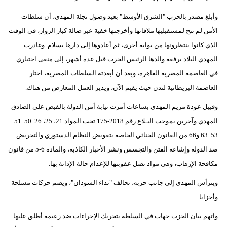
وأبلغ مصدر بالحزب "الشرق الأوسط" بعيد وصول نجلة المهدي، أن سلطات
الأمن لم تتح لمستقبليها ملاقاتها وأخرجتها خفية عبر صالة كبار الزوار، في الوقت
الذي كانوا ينتظرونها من بوابة أخرى، ثم أعادوها إلى دارها بسلام. وغادرت
المهدي البلاد برفقة والدها الرئيس الحزب قبل عدة أشهر، إلى منفى اختياري
في العاصمة المصرية القاهرة، وبعد أن أبعدته السلطات المصرية، اختار
العاصمة البريطانية لندن حيث يقيم الآن، ويدير العمل المعارض من هناك.
وقبيل عودة مريم المهدي بساعات أمرت نيابة أمن الدولة بالقبض على الصادق
المهدي وآخرين بموجب البـلاغ رقم 2018-175 تحت المواد 21، 25، 26. 50. 51.
53. 63 و66 من القانون الجنائي الخاصة بتقويض النظام الدستوري والتحريض
ضد الدولة وإشاعة الفتن والتجسس ونشر الأخبار الكاذبة، والمادة 6-5 من قانون
مكافحة الإرهاب، وهي مواد تصل عقوبتها للإعدام حالة الإدانة بها.
ويترأس المهدي إلى جانب حزبه، تحالف "نداء السودان"، ويضم حركات مسلحة
وأحزابا
واتهم بيان الحزب جهات في السلطة بتحريك الإجراءات ضد زعيمه أطلق عليها