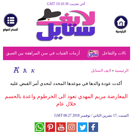
آخر تحديث GMT 19:10:39
الرئيسية
مرأة
أزياء
أزياء
عالات والتفاعل
أزمات الفتيات في سن المراهقة بين الضيق النفسي
إسلامية
فن
الرئيسية
»
لايف لاستايل
ديكور
أكدت عودة والدها في موعدها المحدد لتحدي أمر القبض عليه
صحة
المعارضة مريم المهدي تعود الى الخرطوم واعدة بالحسم
خلال عام
سياحة
وسفر
06:27 2018 السبت ,17 تشرين الثاني / نوفمبر
GMT
أبراج