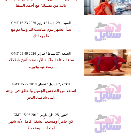
بالك من نفسك" مع أحمد السقا
GMT 16:23 2020 السبت ,29 شباط / فبراير
يبدأ الشهر بيوم مناسب لك ويتناغم مع
طموحاتك
GMT 09:48 2026 الجمعة ,27 شباط / فبراير
نساء العائلة الملكية الأردنية يتألقنّ بإطلالات
رمضانية وقورة
GMT 15:27 2019 الثلاثاء ,02 إبريل / نيسان
استفد من الطقس الجميل وانطلق في نزهة
على شاطئ البحر
GMT 15:06 2019 الإثنين ,25 آذار/ مارس
كن جاهزاً ومستعداً بشكل كامل لأنه شهر
امتحانات وضغوط