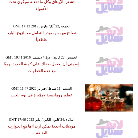
تشعر بالإرهاق وكل ما تفعله سيكون تحت
الأضواء
GMT 14:13 2019 الجمعة ,22 آذار/ مارس
نصائح مهمة ومفيدة للتعامل مع الزوج البارد
عاطفياً
GMT 18:41 2016 الخميس ,22 كانون الأول / ديسمبر
إضمني أن يحصل طفلكِ على كمية الحديد يوميًا
مع هذه الخطوات
GMT 11:47 2023 السبت ,11 شباط / فبراير
عطور رومانسية وممّيزة في يوم الحب
GMT 17:46 2023 الثلاثاء ,24 كانون الثاني / يناير
موديلات أحذية يمكن ارتداءها مع الجوارب
الضيقة