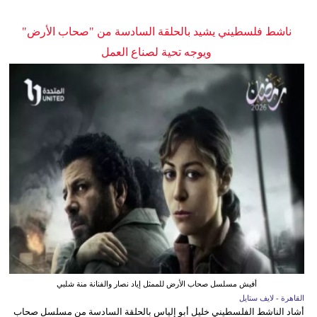
ناشط فلسطيني يشيد بالحلقة السادسة من "صحاب الأرض"
ويوجه تحية لصناع العمل
أفيش مسلسل صحاب الأرض للممثل إياد نصار والفنانة منة شلبي
القاهرة - لايف ستايل
أشاد الناشط الفلسطيني خليل أبو إلياس بالحلقة السادسة من مسلسل صحاب