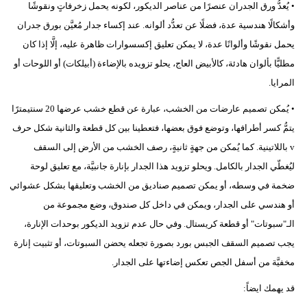
• يُعدُّ ورق الجدران عنصرًا من عناصر الديكور، لكونه يحمل زخرفاتٍ ونقوشًا
وأشكالًا هندسية عدة، فضلًا عن تعدُّد ألوانه. عند إكساء جدار مُعيَّن بورق جدران
يحمل نقوشًا وألوانًا عدة، لا يمكن تعليق إكسسوارات ظاهرة عليه، إلَّا إذا كان
مطليًّا بألوان هادئة، كالأبيض العاج، يحلو تزويده بالإضاءة (أبيلكات) أو اللوحات أو
المرايا.
• يُمكن تصميم عارضات من الخشب، عبارة عن قطع خشب عرضها 20 سنتيمترًا
يتمُّ كسر أطرافها، وتوضع فوق بعضها، فتعطينا بين كل قطعة والثانية شكل حرف
v باللاتينية. كما يُمكن من جهةٍ ثانيةٍ، رصف الخشب من الأرض إلى السقف
ليُغطّي الجدار بالكامل. ويحلو تزويد هذا الجدار بإنارة جانبيَّة، مع تعليق لوحة
ضخمة في وسطه، أو يمكن تصميم صناديق من الخشب وتعليقها بشكل عشوائي
أو هندسي على الجدار، ويمكن في داخل كل صندوق، وضع مجموعة من
الـ"سبوتات" أو قطعة كريستال. وفي حال عدم تزويد الديكور بوحدات الإنارة،
يجب تصميم السقف الجبس بورد بصورة تجعله يحضن السبوتات، أو تثبيت إنارة
مخفيَّة من أسفل الجص تعكس إضاءتها على الجدار.
قد يهمك ايضاً: