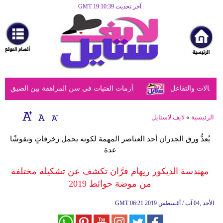
آخر تحديث GMT 19:10:39
الرئيسية
مرأة
أزياء
أزياء
عالات والتفاعل
أزمات الفتيات في سن المراهقة بين الضيق النفسي
إسلامية
فن
الرئيسية
»
لايف لاستايل
ديكور
يُعدُّ ورق الجدران أحد العناصر المهمة لكونه يحمل زخرفاتٍ ونقوشًا
عدة
صحة
مهندسة الديكور ريهام فرَّان تكشف عن تشكيلة مختلفة
سياحة
من موضة حوائط 2019
وسفر
06:21 2019 الأحد ,04 آب / أغسطس
GMT
أبراج