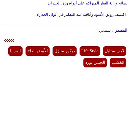
نصائح لإزالة الغبار المتراكم على أنواع ورق الجدران
اكتشف رونق الأسود وأناقته عند التفكير في ألوان الجدران
المصدر :
سيدتي
لايف ستايل
Life Style
ديكور منازل
الأبيض العاج
المرايا
الخشب
الجبس بورد