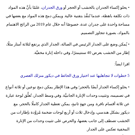
• يحلو إكساء الجدران بالخشب أو الحجر أو
ورق الجدران
، علمًا بأنَّ هذه المواد
ذات تكلفة باهظة، عندما تُنفَّذ بتقنية عالية. ويمكن دمج هذه المواد مع بعضها في
مساحة واحدة على جدران عدة، خصوصًا أنه خلال عام 2019 من الرائج الاهتمام
بالمواد، بصورة تتجاوز التصميم.
• يُمكن وضع على الجدار الرئيس في الصالة، الجدار الذي يرتفع لثلاثة أمتار مثلًا،
إطار من الخشب بعرض 40 سنتيمترًا، وفي داخله إنارة مخفيَّة.
اقرا ايضاً:
5 خطوات لا تتجاهليها عند اختيار ورق الحائط في ديكور منزلك العصري
• يحلو إكساء الجدار أيضًا بالحجر؛ وفي هذا الإطار يمكن دمج نوعين أو ثلاثة أنواع
في تصميمه، وتثبيت وحدات الإنارة الجانبيَّة. وفي وسط الجدار، تُعلَّق لوحة عبارة
عن ثلاثة أقسام نافرة. ومن جهةٍ ثانيةٍ، يمكن تغطية الجدار كاملًا بالحجر، مع
ديكور بشكل هندسي، وإدخال ثلاث أو أربع لوحات ضخمة مُزوَّدة بإطارات من
الخشب تصطف إلى جانب بعضها، والحرص على تثبيت وحدات من الإنارة
المخفية تعكس على الجدار.