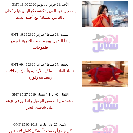
GMT 18:00 2026 الأحد ,21 حزيران / يونيو
ياسمين عبد العزيز تكشف كواليس فيلم "خلي
بالك من نفسك" مع أحمد السقا
GMT 16:23 2020 السبت ,29 شباط / فبراير
يبدأ الشهر بيوم مناسب لك ويتناغم مع
طموحاتك
GMT 09:48 2026 الجمعة ,27 شباط / فبراير
نساء العائلة الملكية الأردنية يتألقنّ بإطلالات
رمضانية وقورة
GMT 15:27 2019 الثلاثاء ,02 إبريل / نيسان
استفد من الطقس الجميل وانطلق في نزهة
على شاطئ البحر
GMT 15:06 2019 الإثنين ,25 آذار/ مارس
كن جاهزاً ومستعداً بشكل كامل لأنه شهر