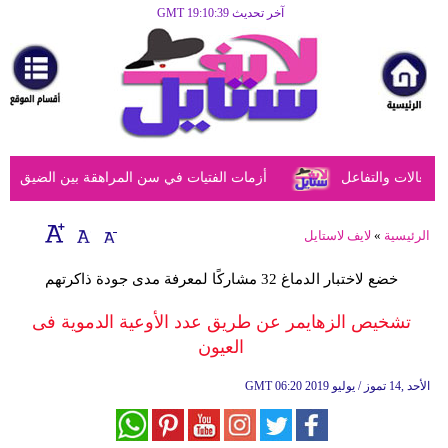
آخر تحديث GMT 19:10:39
الرئيسية
مرأة
أزياء
أزياء
عالات والتفاعل
أزمات الفتيات في سن المراهقة بين الضيق النفسي
إسلامية
فن
الرئيسية
»
لايف لاستايل
ديكور
خضع لاختبار الدماغ 32 مشاركًا لمعرفة مدى جودة ذاكرتهم
صحة
تشخيص الزهايمر عن طريق عدد الأوعية الدموية فى
العيون
سياحة
وسفر
06:20 2019 الأحد ,14 تموز / يوليو
GMT
أبراج