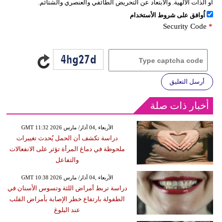
أو الذات الالهية. والابتعاد عن التحريض الطائفي والعنصري والشتائم.
اُوافق على شروط الأستخدام
Security Code
*
أرسل التعليق
أخبار ذات صلة
GMT 11:32 2026 الأربعاء ,04 آذار/ مارس
دراسة تكشف أن الحمل يُحدث تغييرات
ملحوظة في دماغ المرأة تؤثر على الانفعالات
والتفاعل
GMT 10:38 2026 الأربعاء ,04 آذار/ مارس
دراسة تربط أمراض اللثة وتسوس الأسنان في
الطفولة بارتفاع خطر الإصابة بأمراض القلب
عند البلوغ