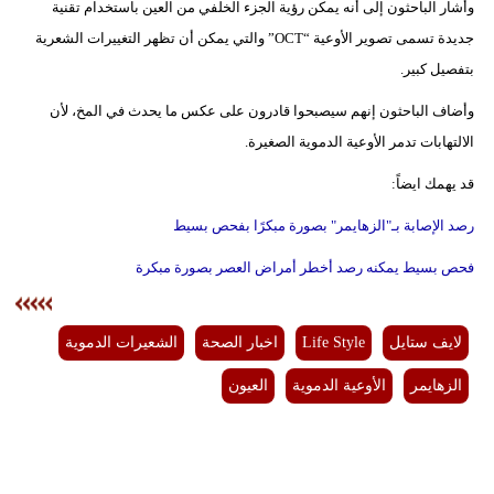
وأشار الباحثون إلى أنه يمكن رؤية الجزء الخلفي من العين باستخدام تقنية
جديدة تسمى تصوير الأوعية “OCT” والتي يمكن أن تظهر التغييرات الشعرية
بتفصيل كبير.
وأضاف الباحثون إنهم سيصبحوا قادرون على عكس ما يحدث في المخ، لأن
الالتهابات تدمر الأوعية الدموية الصغيرة.
قد يهمك ايضاً:
رصد الإصابة بـ"الزهايمر" بصورة مبكرًا بفحص بسيط
فحص بسيط يمكنه رصد أخطر أمراض العصر بصورة مبكرة
لايف ستايل
Life Style
اخبار الصحة
الشعيرات الدموية
الزهايمر
الأوعية الدموية
العيون