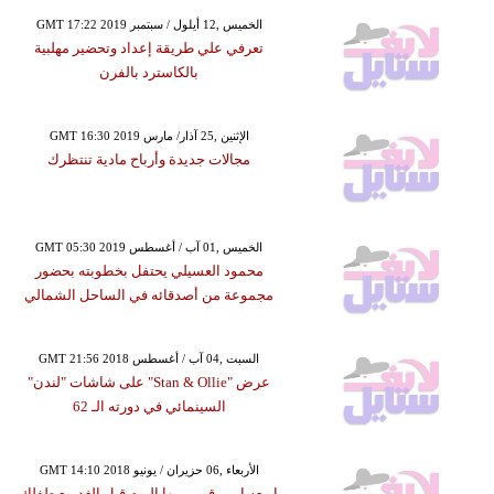
GMT 17:22 2019 الخميس ,12 أيلول / سبتمبر
تعرفي علي طريقة إعداد وتحضير مهلبية
بالكاسترد بالفرن
GMT 16:30 2019 الإثنين ,25 آذار/ مارس
مجالات جديدة وأرباح مادية تنتظرك
GMT 05:30 2019 الخميس ,01 آب / أغسطس
محمود العسيلي يحتفل بخطوبته بحضور
مجموعة من أصدقائه في الساحل الشمالي
GMT 21:56 2018 السبت ,04 آب / أغسطس
عرض "Stan & Ollie" على شاشات "لندن"
السينمائي في دورته الـ 62
GMT 14:10 2018 الأربعاء ,06 حزيران / يونيو
اربعه امور قومي بها اليوم قبل الغد مع طفلك