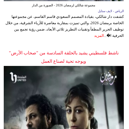
مجموعة شالكي لرمضان 2026 - الصورة من الدار
الرياض - لايف ستايل
كشفت دار شالكي، بقيادة المصمم السعودي قاسم القاسم، عن مجموعتها
الخاصة برمضان 2026، والتي تميزت بمقاربة معاصرة للأزياء الشرقية، من خلال
توظيف الحرير المطفأ وتقنيات التطريز ثلاثي الأبعاد، ضمن رؤية تجمع بين
الحرفية ا�...
المزيد
ناشط فلسطيني يشيد بالحلقة السادسة من "صحاب الأرض"
ويوجه تحية لصناع العمل