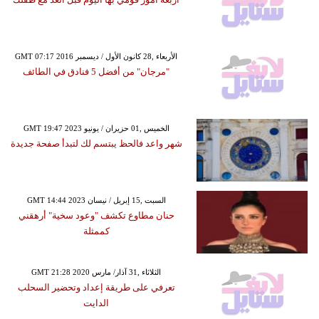
GMT 07:17 2016 الأربعاء ,28 كانون الأول / ديسمبر
"مرجان" من أفضل 5 فنادق في الطائف
GMT 19:47 2023 الخميس ,01 حزيران / يونيو
شهر واعد فالحظ يبتسم لك لتبدأ صفحة جديدة
GMT 14:44 2023 السبت ,15 إبريل / نيسان
حنان مطاوع تكشف "وعود سخية" أرهقني
كممثلة
GMT 21:28 2020 الثلاثاء ,31 آذار/ مارس
تعرفي على طريقة إعداد وتحضير السحلب
الدايت