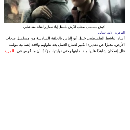
أفيش مسلسل صحاب الأرض للممثل إياد نصار والفنانة منة شلبي
القاهرة - لايف ستايل
أشاد الناشط الفلسطيني خليل أبو إلياس بالحلقة السادسة من مسلسل صحاب
الأرض، معبرًا عن تقديره الكبير لصناع العمل بعد تناولهم واقعة إنسانية مؤلمة
قال إنه كان شاهدًا عليها منذ بدايتها وحتى نهايتها، مؤكدًا أن ما عُرض في...
المزيد