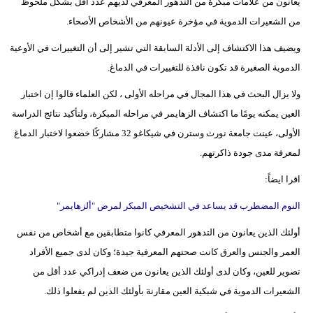
يعانون من علامات مبكرة من التدهور المعرفي لديهم عدد أقل بشكل ملحوظ
من الشعيرات الدموية في مؤخرة عيونهم من الأشخاص الأصحاء.
ويضيف هذا الاكتشاف إلى الأدلة السابقة التي تشير إلى أن التغييرات في الأوعية
الدموية الصغيرة قد تكون نافذة للتغييرات في الدماغ.
ولا يزال البحث في هذا المجال في مراحله الأولى ، لكن العلماء قالوا إن اختبار
العين يمكنه يومًا ما اكتشاف الزهايمر في مراحله المبكرة، ولتأكيد نتائج الدراسة
الأولى، عينت جامعة نورث وسترن في شيكاغو 32 مشاركًا خضعوا لاختبار الدماغ
لمعرفة مدى جودة ذاكرتهم.
اقرا ايضاً:
النوم المضطرب قد يساعد في التشخيص المبكر لمرض "ألزهايمر"
أولئك الذين يعانون من التدهور المعرفي كانوا متطابقين مع أشخاص من نفس
العمر والجنس والعرق كانت صحتهم المعرفية جيدة؛ وكان لدى جميع الأفراد
تصوير للعين، وكان لدى أولئك الذين يعانون من ضعف إدراكي عدد أقل من
الشعيرات الدموية في شبكية العين مقارنة بأولئك الذين لم يفعلوا ذلك.