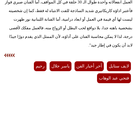
العمل انفعالاته واحدة طوال الـ 30 حلقة في كل المواقف، أما الفنان صبري فواز
فأعتبر اداؤه كاريكاتيري شديد الساذجة للفت الانتباه له فقط، كما إن شخصيته
ليست لها أي قيمة في العمل أو ابعاد درامية، أما الفنانة اللبنانية نور ظهرت
بشخصية باهته جدا، بلا دوافع لحب البطل أو الزواج منه، فالعمل مفكك لأقصى
درجة، لذا لا يمكن محاسبة الفنان على أداؤه، لأن الممثل الذي يقدم دورًا جيدًا
لابد أن يكون في إطار جيد".
لايف ستايل
أخر أخبار الفن
ياسر جلال
رحيم
فتحي عبد الوهاب