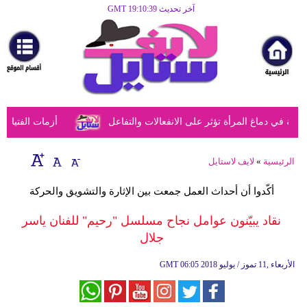
آخر تحديث GMT 19:10:39
الرئيسية
مرأة
أزياء
أزياء
ي دماغ المرأة تؤثر على الانفعالات والتفاعل
أزمات الفتيات في
إسلامية
فن
الرئيسية
»
لايف لاستايل
ديكور
أكّدوا أن أحداث العمل جمعت بين الإثارة والتشويق والحركة
صحة
نقاد يبيّنون عوامل نجاح مسلسل "رحيم" للفنان ياسر
جلال
سياحة
وسفر
06:05 2018 الأربعاء ,11 تموز / يوليو
GMT
أبراج