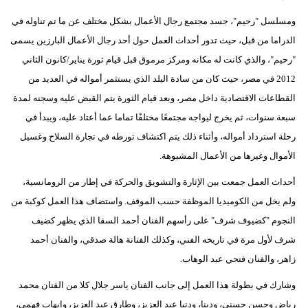
ومسلسل "رحيم"، جسد مجتمع رجال الأعمال بشكل مختلف عن ما تم تناوله في
الدراما من قبل، حيث تدور أحداث العمل حول أحد رجال الأعمال البارزين يسمى
"رحيم"، والذي كانت له مكانه ومركز مرموق قبل قيام ثورة يناير/كانون الثاني
2012 في مصر، حيث كان من سادة البلد الذي يستثمر أمواله في العديد من
القطاعات الاقتصادية داخل مصر، وبعد قيام الثورة يتم القبض عليه وسجنه لمدة
سبعة سنوات، ثم يخرج ليواجه مجتمعًا مختلفًا تماما عما أعتاد عليه، ويبدأ في
رحلة استرداد أمواله، وأثناء ذلك يتم اكتشاف تورطه في تجارة السلاح وغسيل
الأموال وغيرها من الأعمال المشبوهة.
أحداث العمل جمعت بين الإثارة والتشويق والحركة في إطار من الرومانسية،
ولم يخل من الكوميديا الموظفة حسب الموقف. واستضاف هذا العمل كوكبة من
النجوم "كضيوف شرف" على رأسهم الفنان أحمد السقا الذي يظهر كضيف
شرف لأول مرة في تاريخه الفني، وكذلك الفنانة هالة صدقي، والفنان أحمد
زاهر، والفنان فتحي عبد الوهاب.
وشارك في بطولة هذا العمل إلى جانب الفنان ياسر جلال كلا من الفنان محمد
رياض وحسن حسني، ودينا، ودنيا عبد العزيز، وطارق عبد العزيز، وإيهاب فهمي،