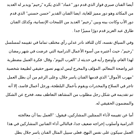
أيضا الفنان صبري فواز الذي قدم دور "عماد" الذي يكره "رحيم" ويدبر له العديد
من المكائد وهو دور مميز للغاية، ايضا الفنان القدير "حسن حسني" الذي قدم
دور الأب وكانت بينه وبين "رحيم" العديد من اللمحات الإنسانية، وكذلك الفنان
طارق عبد العزيز قدم دورًا مميزًا جدا .
وفي السياق نفسه، كان للناقد نادر عدلي رأي مختلف تماما في تقييمه لمسلسل
"رحيم"، حيث أعتبره من أسوء الأعمال الدرامية التي عرضت في شهر رمضان
لهذا العام، وأوضح رأيه في حديثه لـ "العرب اليوم"، وقال: فكرة العمل مضطربة
غير واضحة المعالم، المؤلف والمخرج ليس لديهم تصور حقيقي لطبيعة شخصية
"مهرب الأموال" الذي قدمها الفنان ياسر جلال، وعلى الرغم من أن بطل العمل
تاجر في السلاح والمخدرات ويقوم بأعمال البلطجة، ورجل أعمال فاسد، إلا أنه
تم تقديمه في شكل رجل مطلوب من المشاهد التعاطف معه، فخرج عن الشكل
والمضمون الحقيقي له.
أما عن تقييمه لأداء الممثلين المشاركين، فيقول: "العمل بما أن معالجته
الدرامية وأسلوب إخراجه ضعيف جدا، فبالتالي أداء الفنانين المشاركين في هذا
العمل سيكون على نفس النهج، فعلى سبيل المثال الفنان ياسر جلال بطل