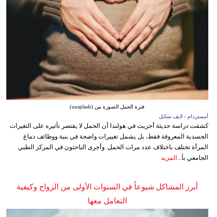
فترة الحمل الصورة من (unsplash)
أمستردام - لايف ستايل
كشفت دراسة حديثة أجريت في هولندا أن الحمل لا يقتصر تأثيره على التغيرات
الجسدية المعروفة فقط، بل يشمل تغييرات واضحة في بنية ووظائف دماغ
المرأة تختلف باختلاف عدد مرات الحمل. وأجرى الباحثون في المركز الطبي
الجامعي بأ...
المزيد
أبرز المشاكل شيوعاً في السنوات الأولى من الزواج وكيفية
التعامل معها