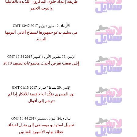
طريقة إعداد حلوى الماكرون اللذيذة بالفانيليا
والتوت الاحمر
GMT 13:47 2017 الأربعاء ,12 تموز / يوليو
مي سليم تدعو جمهورها لسماع أغاني ألبومها
الجديد
GMT 19:24 2017 الإثنين ,02 تشرين الأول / أكتوبر
إيلي صعب يَعرض أحدث مجموعاته لصيف 2018
GMT 01:15 2017 الإثنين ,20 شباط / فبراير
نور المصري تؤكّد أنه لا قيمة للأفكار إذا لم
تترجم إلى أقوال
GMT 13:44 2017 الثلاثاء ,26 أيلول / سبتمبر
تحويل استوديو موسيقي إلى منزل لقضاء
عطلة نهاية الأسبوع للفنانين