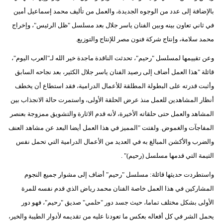
بالإضافة إلى عدد من الوجوه الجديدة، والعمل من تأليف محمد إسماعيل أمين
في ثاني تعاون بينه وبين الفنان ياسر جلال بعد مسلسل "ظل الرئيس"، وإخراج
محمد سلامة، وإنتاج شركة فنون مصر للإنتاج والتوزيع.
وعن تقييمها لمسلسل "رحيم"، تحدثت الناقدة ماجدة خير الله لـ"العرب اليوم"،
قائلة "هذا العمل أضاف إلى رصيد الفنان ياسر جلال الكثير، بعد نجاحه السابق
وأثبت قدرته على البطولة المطلقة للأعمال الدرامية، فقد استطاع أن يخطف
أنظار المشاهدين للعمل منذ عرض الحلقة الأولى، واستمرت حالة الانجذاب بين
المشاهد والعمل حتى حلقاته الأخيرة، لأنه قدم الاثارة والتشويق ممزوجة بعنصر
المفاجآت والغموض. ولفتت "المميز في هذا العمل أيضا البعد عن مشاهد العنف
والضرب والأكشن المبالغ به في العديد من الأعمال الدرامية التي تحمل نفس
التيمة التي قدمها مسلسل (رحيم)" .
واستطردت حديثها قائلة: مسلسل "رحيم" أضاف إلى مشوار جميع النجوم
المشاركين في هذا العمل خاصة الفنان محمد رياض الذي قدم نفسه للمرة
الأولى بشكل مختلف تماما، حيث جسد دور "حلمي" صديق "رحيم"، فهو دور
يحمل الشر في كل أفعاله بعكس ما تعودنا عليه من تقديمه لأدوار الطيبة والخير،