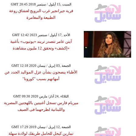
GMT 20:45 2018 السبت ,15 أيلول / سبتمبر
قرية جيرانجير غرب النرويج لعشاق روعة
الطبيعة والمغامرة
GMT 12:42 2023 الأحد ,17 أيلول / سبتمبر
آيتن عامر تتصدر تريند «يوتيوب» بأغنية
«إكشف» وتحقق 12 مليون مشاهدة
GMT 12:18 2020 الجمعة ,03 إبريل / نيسان
الأطباء ينصحون بشأن عزل المواليد الجدد عن
أمهاتهم بسبب "كورونا"
GMT 09:30 2020 الثلاثاء ,24 آذار/ مارس
ميريام فارس تسجل أغنيتين باللهجتين المصرية
واللبنانية لطرحهما فى الصيف
GMT 17:29 2019 الجمعة ,12 إبريل / نيسان
تمارين كيجل للحامل طريقك لولادة سهلة