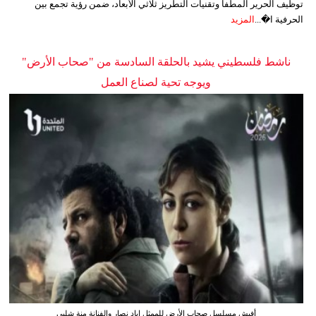
توظيف الحرير المطفأ وتقنيات التطريز ثلاثي الأبعاد، ضمن رؤية تجمع بين
الحرفية ا�...
المزيد
ناشط فلسطيني يشيد بالحلقة السادسة من "صحاب الأرض"
ويوجه تحية لصناع العمل
أفيش مسلسل صحاب الأرض للممثل إياد نصار والفنانة منة شلبي