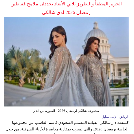
الحرير المطفأ والتطريز ثلاثي الأبعاد يحددان ملامح قفاطين
رمضان 2026 لدى شالكي
مجموعة شالكي لرمضان 2026 - الصورة من الدار
الرياض - لايف ستايل
كشفت دار شالكي، بقيادة المصمم السعودي قاسم القاسم، عن مجموعتها
الخاصة برمضان 2026، والتي تميزت بمقاربة معاصرة للأزياء الشرقية، من خلال