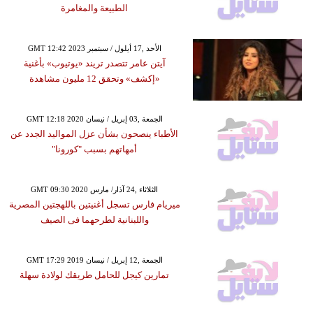
الطبيعة والمغامرة
GMT 12:42 2023 الأحد ,17 أيلول / سبتمبر
آيتن عامر تتصدر تريند «يوتيوب» بأغنية
«إكشف» وتحقق 12 مليون مشاهدة
GMT 12:18 2020 الجمعة ,03 إبريل / نيسان
الأطباء ينصحون بشأن عزل المواليد الجدد عن
أمهاتهم بسبب "كورونا"
GMT 09:30 2020 الثلاثاء ,24 آذار/ مارس
ميريام فارس تسجل أغنيتين باللهجتين المصرية
واللبنانية لطرحهما فى الصيف
GMT 17:29 2019 الجمعة ,12 إبريل / نيسان
تمارين كيجل للحامل طريقك لولادة سهلة