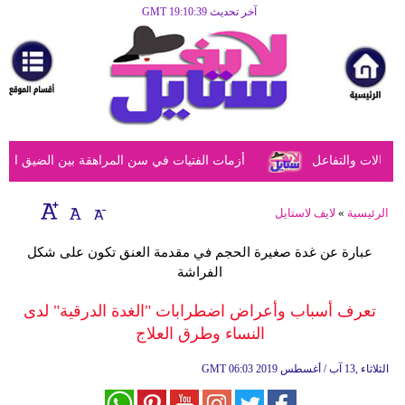
آخر تحديث GMT 19:10:39
الرئيسية
مرأة
أزياء
أزياء
الات والتفاعل
أزمات الفتيات في سن المراهقة بين الضيق النفسي
إسلامية
فن
الرئيسية
»
لايف لاستايل
ديكور
عبارة عن غدة صغيرة الحجم في مقدمة العنق تكون على شكل
الفراشة
صحة
تعرف أسباب وأعراض اضطرابات "الغدة الدرقية" لدى
سياحة
النساء وطرق العلاج
وسفر
06:03 2019 الثلاثاء ,13 آب / أغسطس
GMT
أبراج