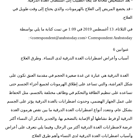
- بعد التشخيص للحالة قد يلجأ الطبيب إلى استئصال الغدة الدرقية.
- قد يخضع المريض إلى العلاج بالهرمونات، والذي يحتاج إلى وقت طويل في
العلاج.
‫في الثلاثاء، 13 أغسطس 2019 في 1:09 ص تمت كتابة ما يلي بواسطة
‪Correspondent Arabstoday‬‏ <‪correspondent@arabstoday.com‬‏>:‬
عنوانين 6
أسباب وأعراض اضطرابات الغدة الدرقية لدى النساء.. وطرق العلاج
الغدة الدرقية هي عبارة عن غدة صغيرة الحجم في مقدمة العنق تكون على
شكل الفراشة، والتي تساعد على إطلاق الهرمونات لجميع أجزاء الجسم حتى
تساعده على تنظيم الطاقة والتحكم في وظائف مختلفة بالجسم، مثل الحفاظ
على عمل الجهاز الهضمي، وحدوث اضطرابات بالغدة الدرقية يؤثر على الجسم
بشكل عام، وتتعدد أنواع اضطرابات الغدة الدرقية ما بين نقص هرمون الغدة
الدرقية أو فرط نشاطها أو الإصابة بالتضخم بها، والجدير بالذكر أن النساء أكثر
عرضة لاضطرابات الغدة الدرقية أكثر من الرجال، وفيما يلي نتعرف على أعراض
وأسباب اضطرابات الغدة الدرقية لدى النساء وأهم طرق العلاج.