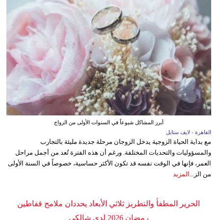
أبرز المشاكل شيوعاً في السنوات الأولى من الزواج
القاهرة - لايف ستايل
مع بداية الحياة الزوجية يدخل الزوجان مرحلة جديدة مليئة بالتجارب
والمسؤوليات والتحديات المختلفة. ورغم أن هذه الفترة تُعد من أجمل مراحل
العمر، فإنها في الوقت نفسه قد تكون الأكثر حساسية، خصوصاً في السنة الأولى
من الز...
المزيد
الحرير المطفأ والتطريز ثلاثي الأبعاد يحددان ملامح قفاطين
رمضان 2026 لدى شالكي