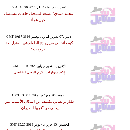
GMT 08:26 2017 الأحد ,26 شباط / فبراير
"محمد هنيدي" يستعد لتسجيل حلقات مسلسل
"البخيل هو أنا"
GMT 19:17 2016 الإثنين ,07 تشرين الثاني / نوفمبر
كيف أتخلص من روائح الطعام في المنزل بعد
العزومات؟
GMT 05:48 2020 الإثنين ,06 تموز / يوليو
إكسسوارات تلازم الرجل الخليجي
GMT 13:58 2020 الجمعة ,03 تموز / يوليو
طيار بريطاني يكشف عن المكان الأنسب لمن
يعاني من "فوبيا الطيران"
GMT 15:25 2019 الخميس ,13 حزيران / يونيو