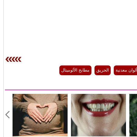
لوان معدنية
الحريق
مطابخ الألوميتال