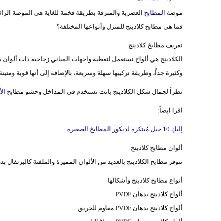
موضة
المطابخ
العصرية والمترفة بطريقة فخمة للغاية هي الموضة الرائجة
فما هي مطابخ كلادينج للمنزل وأنواعها المختلفة؟
تعريف مطابخ كلادينج
الكلادينج هي ألواح تستعمل لتغطية واجهات المباني زجاجية ذات ألوان مع
وكثيرة جداً، وطريقة تركيبها سهلة وسريعة، بالإضافة إلى أنها قوية ومتينة.
نظراً لجمال شكل الكلادينج باتت تستخدم في المداخل وحشو مطابخ
الأ
اقرا ايضاً:
إليكِ 10 حيل مُبتكرة لديكور المطابخ الصغيرة
ألوان مطابخ كلادينج
تتوفر مطابخ الكلادينج بالعديد من الألوان المميزة والملفتة كالبرتقال بد
أنواع مطابخ كلادينج وأشكالها
ألواح كلادينج بدهان PVDF
ألواح كلادينج بدهان PVDF مقاوم للحريق