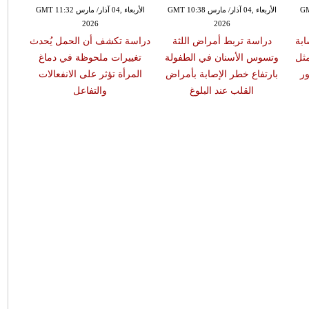
GMT 13:
الأربعاء ,04 آذار/ مارس GMT 10:38
الأربعاء ,04 آذار/ مارس GMT 11:32
2026
2026
ابة
دراسة تربط أمراض اللثة
دراسة تكشف أن الحمل يُحدث
مثل
وتسوس الأسنان في الطفولة
تغييرات ملحوظة في دماغ
ر
بارتفاع خطر الإصابة بأمراض
المرأة تؤثر على الانفعالات
القلب عند البلوغ
والتفاعل