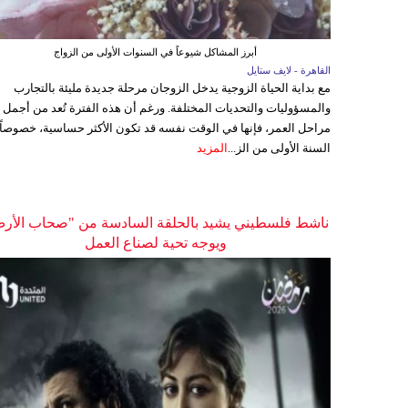
أبرز المشاكل شيوعاً في السنوات الأولى من الزواج
القاهرة - لايف ستايل
مع بداية الحياة الزوجية يدخل الزوجان مرحلة جديدة مليئة بالتجارب
والمسؤوليات والتحديات المختلفة. ورغم أن هذه الفترة تُعد من أجمل
مراحل العمر، فإنها في الوقت نفسه قد تكون الأكثر حساسية، خصوصاً
السنة الأولى من الز...
المزيد
ناشط فلسطيني يشيد بالحلقة السادسة من "صحاب الأر
ويوجه تحية لصناع العمل