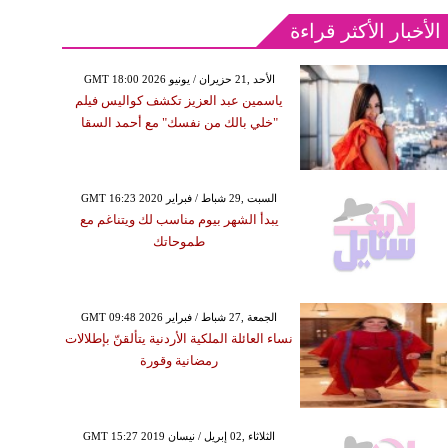
الأخبار الأكثر قراءة
GMT 18:00 2026 الأحد ,21 حزيران / يونيو
ياسمين عبد العزيز تكشف كواليس فيلم
"خلي بالك من نفسك" مع أحمد السقا
GMT 16:23 2020 السبت ,29 شباط / فبراير
يبدأ الشهر بيوم مناسب لك ويتناغم مع
طموحاتك
GMT 09:48 2026 الجمعة ,27 شباط / فبراير
نساء العائلة الملكية الأردنية يتألقنّ بإطلالات
رمضانية وقورة
GMT 15:27 2019 الثلاثاء ,02 إبريل / نيسان