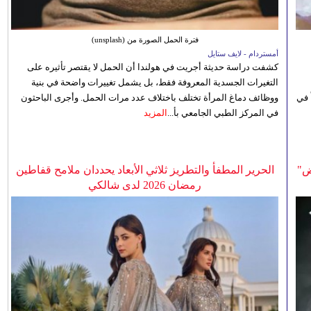
فترة الحمل الصورة من (unsplash)
أمستردام - لايف ستايل
كشفت دراسة حديثة أجريت في هولندا أن الحمل لا يقتصر تأثيره على
التغيرات الجسدية المعروفة فقط، بل يشمل تغييرات واضحة في بنية
 في
ووظائف دماغ المرأة تختلف باختلاف عدد مرات الحمل. وأجرى الباحثون
في المركز الطبي الجامعي بأ...
المزيد
ض"
الحرير المطفأ والتطريز ثلاثي الأبعاد يحددان ملامح قفاطين
رمضان 2026 لدى شالكي