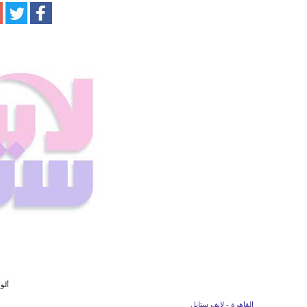
ألو
القاهرة - لايف ستايل