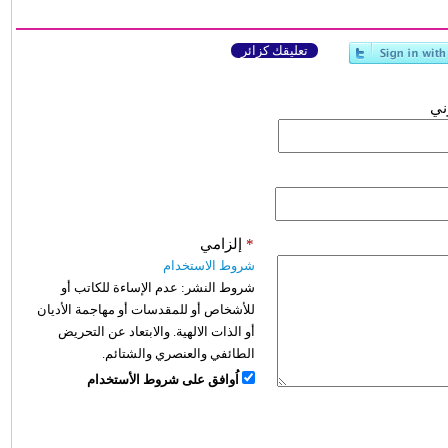
تعليقك كزائر
وني
*
إلزامي
شروط الاستخدام
شروط النشر:
عدم الإساءة للكاتب أو
للأشخاص أو للمقدسات أو مهاجمة الأديان
أو الذات الالهية. والابتعاد عن التحريض
الطائفي والعنصري والشتائم.
اُوافق على شروط الأستخدام