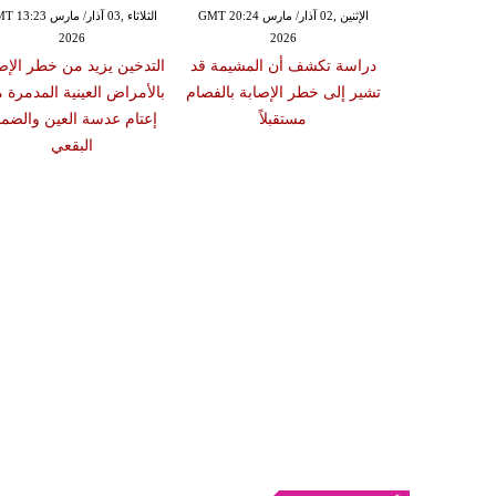
الإثنين ,02 آذار/ مارس GMT 20:18
الإثنين ,02 آذار/ مارس GMT 20:24
الثلاثاء ,03 آذار/ مارس 23
2026
2026
20
 سبب صعوبة
دراسة تكشف أن المشيمة قد
التدخين يزيد من خطر الإص
ات والوجبات
تشير إلى خطر الإصابة بالفصام
بالأمراض العينية المدمرة 
عد الشبع
مستقبلاً
إعتام عدسة العين والضمو
البقعي