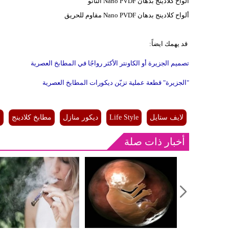
ألواح كلادينج بدهان Nano PVDF النانو
ألواح كلادينج بدهان Nano PVDF مقاوم للحريق
قد يهمك ايضاً:
تصميم الجزيرة أو الكاونتر الأكثر رواجًا في المطابخ العصرية
"الجزيرة" قطعة عملية تزيّن ديكورات المطابخ العصرية
لايف ستايل
Life Style
ديكور منازل
مطابخ كلادينج
أ
أخبار ذات صلة