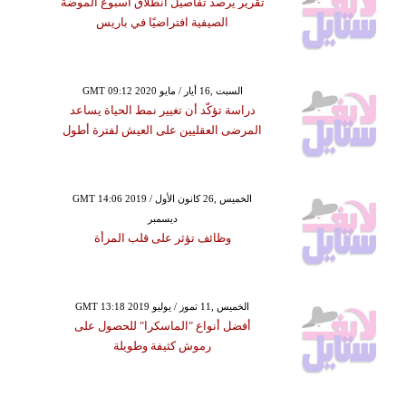
تقرير يرصد تفاصيل انطلاق أسبوع الموضة
الصيفية افتراضيًا في باريس
GMT 09:12 2020 السبت ,16 أيار / مايو
دراسة تؤكّد أن تغيير نمط الحياة يساعد
المرضى العقليين على العيش لفترة أطول
GMT 14:06 2019 الخميس ,26 كانون الأول /
ديسمبر
وظائف تؤثر على قلب المرأة
GMT 13:18 2019 الخميس ,11 تموز / يوليو
أفضل أنواع "الماسكرا" للحصول على
رموش كثيفة وطويلة