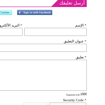
أرسل تعليقك
*
الإسم
*
البريد الألكتر
*
عنوان التعليق
*
تعليق
: Characters Left
Security Code
*