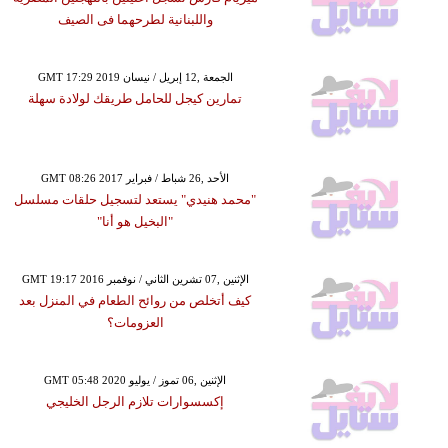
واللبنانية لطرحهما فى الصيف
GMT 17:29 2019 الجمعة ,12 إبريل / نيسان
تمارين كيجل للحامل طريقك لولادة سهلة
GMT 08:26 2017 الأحد ,26 شباط / فبراير
"محمد هنيدي" يستعد لتسجيل حلقات مسلسل
"البخيل هو أنا"
GMT 19:17 2016 الإثنين ,07 تشرين الثاني / نوفمبر
كيف أتخلص من روائح الطعام في المنزل بعد
العزومات؟
GMT 05:48 2020 الإثنين ,06 تموز / يوليو
إكسسوارات تلازم الرجل الخليجي