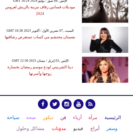
GMT 16:24 2024 الإثنين ,08 تموز / يوليو
موديلات فساتين زفاف مزينة بالريش لعروس
2024
GMT 18:38 2023 السبت ,07 تشرين الأول / أكتوبر
بفستان محتشم مي كساب تستعرض رشاقتها
GMT 12:58 2023 الإثنين ,03 إبريل / نيسان
دينا الشربيني تُودع موسم رمضان بخسارة
زوجها وأسرتها
الرئيسية
مرأة
أزياء
فن
ديكور
صحة
سياحة
وسفر
أبراج
فيديو
مدوَنات
مشاكل وحلول