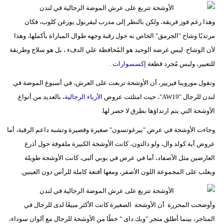
وهذا رغم فوز فريقه، ولكن بالنظر إلى مدرب ليفربول يورغن كلوب، فكان
مرتديًا وشاح "الجرمق" الخاص به حول رقبة وجهه طوال المباراة بأكملها، وهذا
لأن الوشاح ليس غرضه الوحيد هو المُحافظة علي الدفء ، بل هو سلاح وطريقة
للتعبير، وليس مُجرد قطعة
إكسسوارات
.
وتقول موروينا فيريير، أن الأوشحة تربعت على العرش، في أسبوع الموضة في
لندن للرجال "AW19"، حيث امتلئت عروض
الأزياء الرجالية
، بالعديد من أنواع
الأوشحة التي يتم ارتداؤها بطرق لا حصر لها.
وجاءت الأوشحة في عرض "بيرغوتسون" صغيرة وقصيرة وتشبه داعم الرقبة، أما
عروض أية كولد وال، ولو دالتون، كانت الأوشحة الكبيرة ملفوفة حول أذرع
العارضين مثل الأصفاد، أما في عرض في بوبي ألبى، كانت الأوشحة طويلة
ويغلب على المجموعة اللون الأصفر، ومعها أقنعة كاملة للرأس دون العينين.
وأوضحت المحررة أن الأوشحة الصغيرة كانت الأكثر مبيعًا لدى للرجال في
المتاجر، بينما أطلق متجر "ويك داى " خطًا من الأوشحة للرجال مع ألوان سوداء،