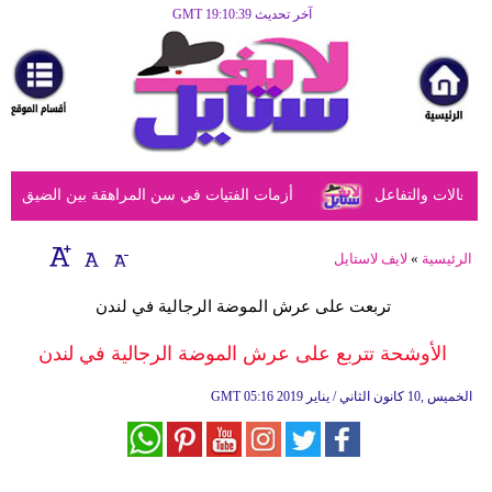
آخر تحديث GMT 19:10:39
الرئيسية
مرأة
أزياء
أزياء
عالات والتفاعل
أزمات الفتيات في سن المراهقة بين الضيق النفسي
إسلامية
فن
الرئيسية
»
لايف لاستايل
ديكور
تربعت على عرش الموضة الرجالية في لندن
صحة
الأوشحة تتربع على عرش الموضة الرجالية في لندن
سياحة
05:16 2019 الخميس ,10 كانون الثاني / يناير
GMT
وسفر
أبراج