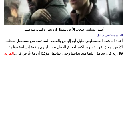
أفيش مسلسل صحاب الأرض للممثل إياد نصار والفنانة منة شلبي
القاهرة - لايف ستايل
أشاد الناشط الفلسطيني خليل أبو إلياس بالحلقة السادسة من مسلسل صحاب
الأرض، معبرًا عن تقديره الكبير لصناع العمل بعد تناولهم واقعة إنسانية مؤلمة
قال إنه كان شاهدًا عليها منذ بدايتها وحتى نهايتها، مؤكدًا أن ما عُرض في...
المزيد