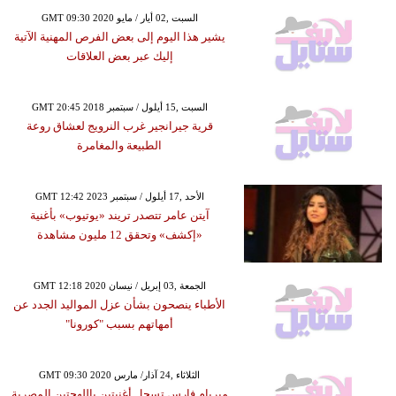
GMT 09:30 2020 السبت ,02 أيار / مايو
يشير هذا اليوم إلى بعض الفرص المهنية الآتية
إليك عبر بعض العلاقات
GMT 20:45 2018 السبت ,15 أيلول / سبتمبر
قرية جيرانجير غرب النرويج لعشاق روعة
الطبيعة والمغامرة
GMT 12:42 2023 الأحد ,17 أيلول / سبتمبر
آيتن عامر تتصدر تريند «يوتيوب» بأغنية
«إكشف» وتحقق 12 مليون مشاهدة
GMT 12:18 2020 الجمعة ,03 إبريل / نيسان
الأطباء ينصحون بشأن عزل المواليد الجدد عن
أمهاتهم بسبب "كورونا"
GMT 09:30 2020 الثلاثاء ,24 آذار/ مارس
ميريام فارس تسجل أغنيتين باللهجتين المصرية