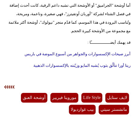
أما أوشحة "الجراميق" أو الأوشحة التي تشبه داعم الرقبة، كانت أحدث إضافة
في فصل الشتاء لشركة "أوربان آوتفيترز"، فهي صغيرة، وناعمة، ومريحة،
وتُناسب البرودة في هذا الموسم، كما قدّم متجر "نيولوك"، أوشحة أكثر ملائمة
مع مجموعة من الأوشحة كبيرة الحجم.
قد يهمك أيضــــــــــــــــًا :
أبرز صيحات الإكسسوارات والجواهر من أسبوع الموضة في باريس
ريتا أورا تتألّق بثوب يُشبه المايو وزيّنته بالإكسسوارات الذهبية
لايف ستايل
Life Style
موروينا فيريير
أوشحة العنق
مانشستر سيتي
بيب غوارديولا