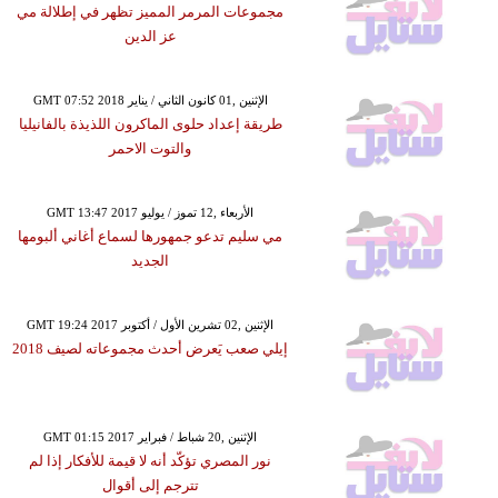
مجموعات المرمر المميز تظهر في إطلالة مي
عز الدين
GMT 07:52 2018 الإثنين ,01 كانون الثاني / يناير
طريقة إعداد حلوى الماكرون اللذيذة بالفانيليا
والتوت الاحمر
GMT 13:47 2017 الأربعاء ,12 تموز / يوليو
مي سليم تدعو جمهورها لسماع أغاني ألبومها
الجديد
GMT 19:24 2017 الإثنين ,02 تشرين الأول / أكتوبر
إيلي صعب يَعرض أحدث مجموعاته لصيف 2018
GMT 01:15 2017 الإثنين ,20 شباط / فبراير
نور المصري تؤكّد أنه لا قيمة للأفكار إذا لم
تترجم إلى أقوال