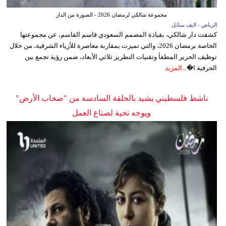
مجموعة شالكي لرمضان 2026 - الصورة من الدار
الرياض - لايف ستايل
كشفت دار شالكي، بقيادة المصمم السعودي قاسم القاسم، عن مجموعتها
الخاصة برمضان 2026، والتي تميزت بمقاربة معاصرة للأزياء الشرقية، من خلال
توظيف الحرير المطفأ وتقنيات التطريز ثلاثي الأبعاد، ضمن رؤية تجمع بين
الحرفية ا�...
المزيد
ناشط فلسطيني يشيد بالحلقة السادسة من "صحاب الأرض"
ويوجه تحية لصناع العمل