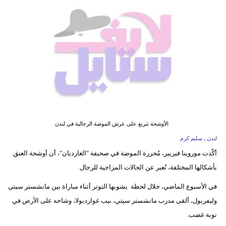
فيديو
مدوَنات
مشاكل
وحلول
الأوشحة تتربع على عرش الموضة الرجالية في لندن
لندن ـ سليم كرم
أكّدت موروينا فيريير، مُحررة الموضة في صحيفة "الغارديان"، أن أوشحة العنق
بأشكالها المختلفة، تُعبر عن الحالات المزاجية للرجال.
في الأسبوع الماضي، خلال لحظة يشوبها التوتر أثناء مباراة بين مانشستر سيتي
وليفربول، ألقى مدرب مانشستر سيتي، بيب غوارديولا، وشاحه على الأرض في
نوبة غضب.