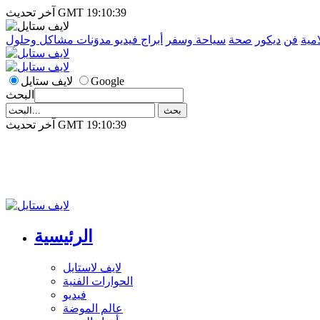
آخر تحديث GMT 19:10:39
امية
فن
ديكور
صحة
سياحة وسفر
أبراج
فيديو
مدوَنات
مشاكل وحلول
Google
لايف ستايل
البحث
آخر تحديث GMT 19:10:39
الرئيسية
لايف لاستايل
الحوارات الفنية
فيديو
عالم الموضة