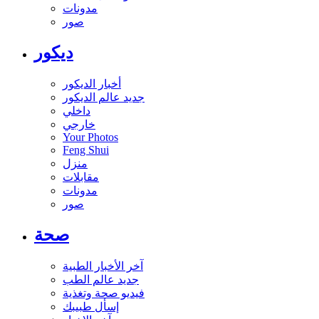
مدونات
صور
ديكور
أخبار الديكور
جديد عالم الديكور
داخلي
خارجي
Your Photos
Feng Shui
منزل
مقابلات
مدونات
صور
صحة
آخر الأخبار الطبية
جديد عالم الطب
فيديو صحة وتغذية
إسأل طبيبك