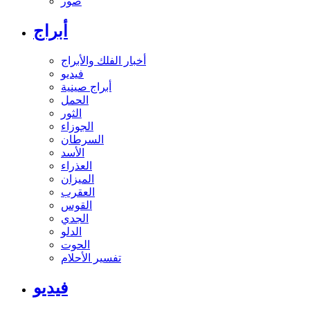
صور
أبراج
أخبار الفلك والأبراج
فيديو
أبراج صينية
الحمل
الثور
الجوزاء
السرطان
الأسد
العذراء
الميزان
العقرب
القوس
الجدي
الدلو
الحوت
تفسير الأحلام
فيديو