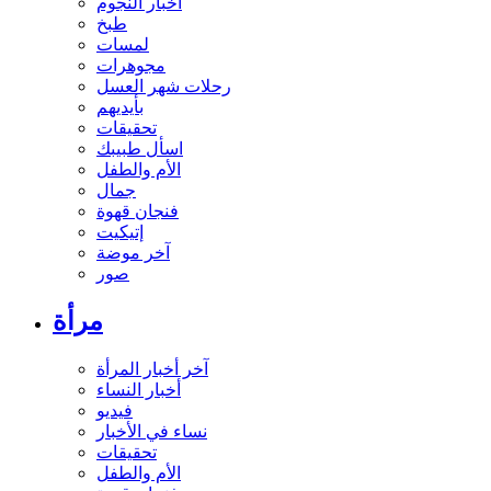
أخبار النجوم
طبخ
لمسات
مجوهرات
رحلات شهر العسل
بأيديهم
تحقيقات
اسأل طبيبك
الأم والطفل
جمال
فنجان قهوة
إتيكيت
آخر موضة
صور
مرأة
آخر أخبار المرأة
أخبار النساء
فيديو
نساء في الأخبار
تحقيقات
الأم والطفل