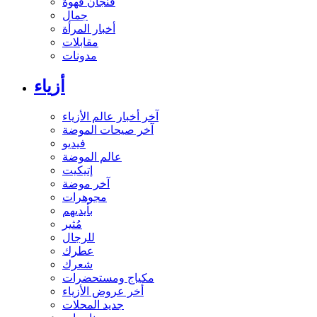
فنجان قهوة
جمال
أخبار المرأة
مقابلات
مدونات
أزياء
آخر أخبار عالم الأزياء
آخر صيحات الموضة
فيديو
عالم الموضة
إتيكيت
آخر موضة
مجوهرات
بأيديهم
مُثير
للرجال
عطرك
شعرك
مكياج ومستحضرات
أخر عروض الأزياء
جديد المحلات