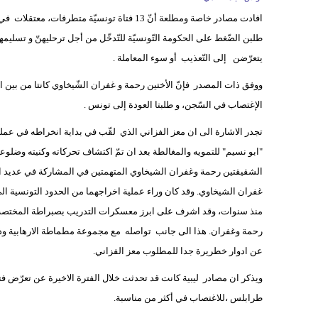
افادت مصادر خاصة ومطلعة أنّ 13 فتاة تونسيّة مت
طلبن الضّغط على الحكومة التّونسيّة للتّدخّل من أجل ترحليهنّ و تسليمه
يتعرّضن إلى التّعذيب أو سوء المعاملة .
ووفق ذات المصدر فإنّ الأختين رحمة و غفران الشّيخاوي كانتا من بين المت
الإغتصاب في السّجن، و طلبتا العودة إلى تونس .
تجدر الاشارة الى ان معز الفزاني الذي لقّب في بداية انخراطه في عملي
"ابو نسيم" للتمويه والمغالطة بعد ان تمّ اكتشاف تحركاته وكنيته وضل
الشقيقتين رحمة وغفران الشيخاوي المتهمتين في المشاركة في عديد العم
غفران الشيخاوي. وقد كان وراء عملية اخراجهما من الحدود التونسية الى ل
منذ سنوات، وقد اشرف على ابرز معسكرات التدريب بصبراطة المختصة ف
رحمة وغفران. هذا الى جانب تواصله مع مجموعة مطماطة الارهابية وذ
عن ادوار خطريرة جدا للمطلوب معز الفزاني.
ويذكر ان مصادر ليبية كانت قد تحدثت خلال الفترة الاخيرة عن تعرّض 
طرابلس ،للاغتصاب في أكثر من مناسبة.