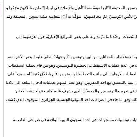
طرفات، معتقلات في سجن المعتيقة التّابع لمؤسّسة التّأهيل والإصلاح في ليبيا، إتّصلن بعائلاتهنّ مؤخّرا و
نّ للأمن التّونسيّ ثمّ محاكمتهنّ، مؤكّدات أنّ المعاملة طيّبة بسجن المعتيقة ولم
ّصلات، و فنّدتا ما تمّ تداوله على بعض المواقع الإخباريّة حول تعرّضهما إلى
ة الاستقطاب للمقاتلين من ليبيا وتونس بـ"أبو جهاد" اطلق عليه البعض الاخر اسم
وعه في عدة عمليات الاستقطاب الخطيرة للتونسيين. وهو من قام بعملية استقطاب
ليات الارهابية الى جانب التخطيط لها. وهو من قام باطلاق كنية "ام سيف" على
يبيا بالتنسيق مع احد المقربين، وهو ايضا المتهم بعمليات ادخال اسلحة الى بلادنا
ي تدريب التونسيين. والمعسكر الذي يشرف عليه كانت تتواجد فيه الاختان
لك وفق ما جاء في اعترافات احد الموقوفالجنسية الجزائري الموقوف الذي كشف
فتيات تونسيات مسجونات في احد السجون الليبية الواقعة في ضواحي العاصمة