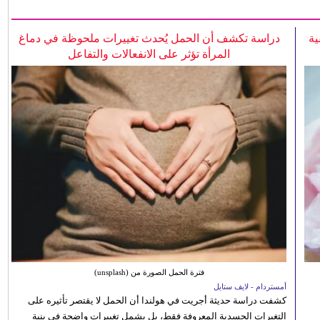
ية
دراسة تكشف أن الحمل يُحدث تغييرات ملحوظة في دماغ
المرأة تؤثر على الانفعالات والتفاعل
فترة الحمل الصورة من (unsplash)
أمستردام - لايف ستايل
كشفت دراسة حديثة أجريت في هولندا أن الحمل لا يقتصر تأثيره على
التغيرات الجسدية المعروفة فقط، بل يشمل تغييرات واضحة في بنية