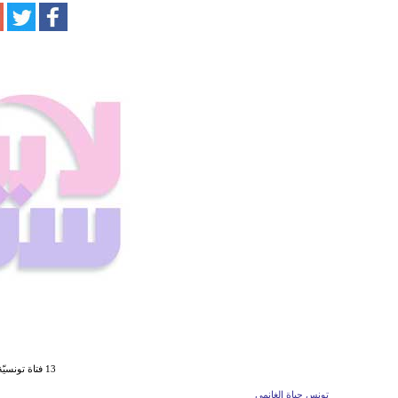
13 فتاة تونسيّة معتقلات في سجن المعتيقة
تونس حياة الغانمي