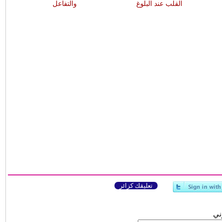
القلب عند البلوغ
والتفاعل
تعليقك كزائر
وني