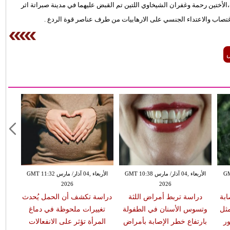
الأختين رحمة وغفران الشيخاوي اللتين تم القبض عليهما في مدينة صبراتة اثر
لاغتصاب والاعتداء الجنسي على الارهابيات من طرف عناصر قوة الردع .
GMT 13:
الأربعاء ,04 آذار/ مارس GMT 10:38
الأربعاء ,04 آذار/ مارس GMT 11:32
2026
2026
ابة
دراسة تربط أمراض اللثة
دراسة تكشف أن الحمل يُحدث
مثل
وتسوس الأسنان في الطفولة
تغييرات ملحوظة في دماغ
ر
بارتفاع خطر الإصابة بأمراض
المرأة تؤثر على الانفعالات