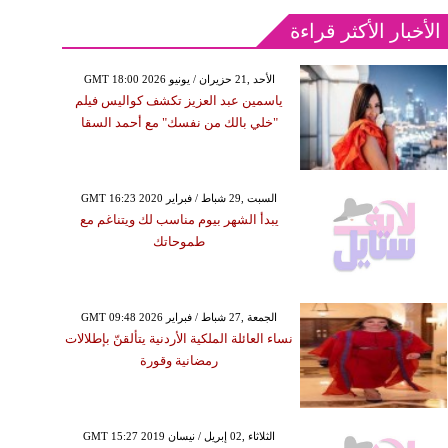
الأخبار الأكثر قراءة
GMT 18:00 2026 الأحد ,21 حزيران / يونيو
ياسمين عبد العزيز تكشف كواليس فيلم
"خلي بالك من نفسك" مع أحمد السقا
GMT 16:23 2020 السبت ,29 شباط / فبراير
يبدأ الشهر بيوم مناسب لك ويتناغم مع
طموحاتك
GMT 09:48 2026 الجمعة ,27 شباط / فبراير
نساء العائلة الملكية الأردنية يتألقنّ بإطلالات
رمضانية وقورة
GMT 15:27 2019 الثلاثاء ,02 إبريل / نيسان