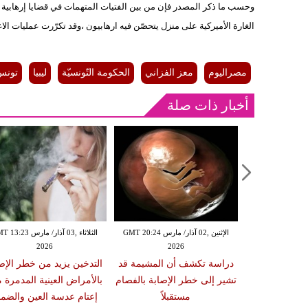
وحسب ما ذكر المصدر فإن من بين الفتيات المتهمات في قضايا إرهابية ،
الغارة الأميركية على منزل يتحصّن فيه ارهابيون ،وقد تكرّرت عمليات ا
مصراليوم
معز الفزاني
الحكومة التّونسيّة
ليبيا
تونس
أخبار ذات صلة
الإثنين ,02 آذار/ مارس GMT 20:18
الإثنين ,02 آذار/ مارس GMT 20:24
الثلاثاء ,03 آذار/ مارس 23
2026
2026
20
 سبب صعوبة
دراسة تكشف أن المشيمة قد
التدخين يزيد من خطر الإص
ات والوجبات
تشير إلى خطر الإصابة بالفصام
بالأمراض العينية المدمرة 
عد الشبع
مستقبلاً
إعتام عدسة العين والضمو