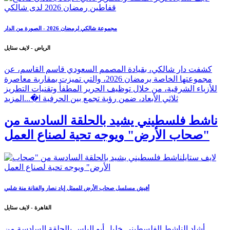
مجموعة شالكي لرمضان 2026 - الصورة من الدار
الرياض - لايف ستايل
كشفت دار شالكي، بقيادة المصمم السعودي قاسم القاسم، عن
مجموعتها الخاصة برمضان 2026، والتي تميزت بمقاربة معاصرة
للأزياء الشرقية، من خلال توظيف الحرير المطفأ وتقنيات التطريز
ثلاثي الأبعاد، ضمن رؤية تجمع بين الحرفية ا�...
المزيد
ناشط فلسطيني يشيد بالحلقة السادسة من
"صحاب الأرض" ويوجه تحية لصناع العمل
أفيش مسلسل صحاب الأرض للممثل إياد نصار والفنانة منة شلبي
القاهرة - لايف ستايل
أشاد الناشط الفلسطيني خليل أبو إلياس بالحلقة السادسة من