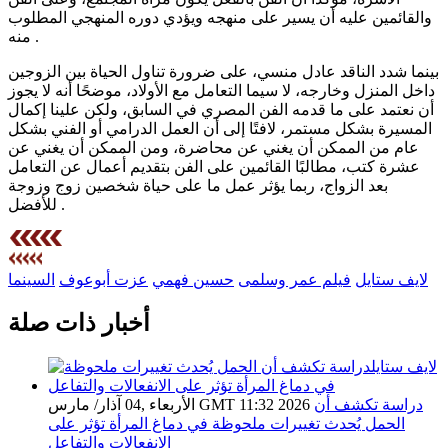
والقائمين عليه أن يسير على منهجه ويؤدي دوره المنهجي المطلوب
منه .
بينما شدد الناقد عادل منسي، على ضرورة تناول الحياة بين الزوجين
داخل المنزل وخارجه، لا سيما التعامل مع الأولاد، موضحًا أنه لا يجوز
أن نعتمد على ما قدمه الفن المصري في السابق، ولكن علينا إكمال
المسيرة بشكل مستمر، لافتًا إلى أن العمل الدرامي أو الفني بشكل
عام من الممكن أن يغني عن محاضرة، ومن الممكن أن يغني عن
عشرة كتب، مطالبًا القائمين على الفن بتقديم أعمال عن التعامل
بعد الزواج، ربما يؤثر عمل ما على حياة شخصين زوج وزوجة
للأفضل .
لايف ستايل
فيلم عمر وسلمى
حسين فهمي
عزت أبوعوف
السينما
أخبار ذات صلة
دراسة تكشف أن
الأربعاء ,04 آذار/ مارس GMT 11:32 2026
الحمل يُحدث تغييرات ملحوظة في دماغ المرأة تؤثر على
الانفعالات والتفاعل