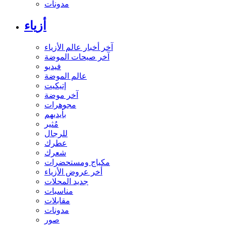
مدونات
أزياء
آخر أخبار عالم الأزياء
آخر صيحات الموضة
فيديو
عالم الموضة
إتيكيت
آخر موضة
مجوهرات
بأيديهم
مُثير
للرجال
عطرك
شعرك
مكياج ومستحضرات
أخر عروض الأزياء
جديد المحلات
مناسبات
مقابلات
مدونات
صور