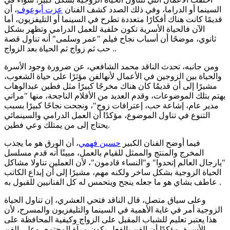
السينما أو الدراما، وفي ذلك الصدد كشف الفنان
عزت أبوعوف
، أن
قديمًا كانت هناك أفكارًا متعددة تطرح في السينما أو التليفزيون، أما
الآن فالحياة الأسرية تكون خلفية للعمل الدرامي وتظهر بشكل
ثانوي، موضحًا أن أسباب نجاح فيلم "عمر وسلمى" أنه تناول قصة
حب ثم زواج ثم الحياة بعد الزواج ..
ومن جانبه، تحدث الناقد محمد الشافعي، عن ضرورة وجود الأسرة
والحياة بين الزوجين في الأعمال لأنهالفن مؤثرًا على حياة الشعوب،
مشيرًا إلى أن قديمُا كان هناك مخرجًا كبيرًا مثل فطين عبدالوهاب
يهتم بتلك الموضوعات، وقدم العديد من الأفلام الناجحة، منها "مراتي
مدير عام، إشاعة حب، إعترافات زوج"، ونجحت نجاحًا كبيرًا بسبب
التنوع في تناول الموضوع، مؤكدًا أن العمل الدرامي والسينمائي
يحتاج إلى من يمتلك وعي فطين.
فيما أوضح الفنان الكبير
حسين فهمي
، أن الورق هو ما يجذب
المخرج والمنتج والممثل للقيام بالعمل، مبينًا أنه قدم مسلسل
"يارجال العالم إتحدوا" و"النساء قادمون"، لأن العملين تناولا مشاكل
الحياة الزوجية بشكل ساخر ولكنه مهم، مشيرًا إلى أن إبداع الكاتب
عاطف بشاي هو ما جعله ينجح ويتحمس له كل الفنانيين للقبول به .
وعلى سياق متصل، قال الناقد فتحي العشري، إن تناول الحياة
الزوجية أمر في غاية الأهمية في السينما والتليفزيون والمسرح، لأن
هذا يعتبر تعليم للشباب المقبل على الزواج وكيفية المحافظة على
الأسرة، مؤكدًا أن الفن بالفعل يكون مرآة المجتمع، وعلى الفن