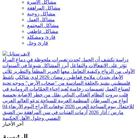
مشاكل الأسرة
مشاكل المراهقة
مشاكل زوجية
مشاكل العمل
مشاكل المجتمع
مشاكل عاطفي
قارئ ومشكلة
قارئ وحل
دراسة تكشف أن الحمل يُحدث تغييرات ملحوظة في دماغ المرأة
تؤثر على الانفعالات والتفاعل
أبرز المشاكل شيوعاً في السنوات
الأولى من الزواج وكيفية التعامل معها
الحرير المطفأ والتطريز ثلاثي
الأبعاد يحددان ملامح قفاطين رمضان 2026 لدى شالكي
ناشط
فلسطيني يشيد بالحلقة السادسة من "صحاب الأرض" ويوجه تحية
لصناع العمل
تصميمات رخامية تُعيد إحياء الحمّامات الرومانية في
قلب بيروت
النظام الغذائي النباتي يقلل من خطر الإصابة بخمسة
أنواع من السرطان
المنظمة العربية للسياحة تدعو العالم العربي
للاحتفال بيوم السياحة العربي 2026
توقعات الأبراج اليوم الأربعاء 04
مارس / أذار 2026
أزمات الفتيات في سن المراهقة بين الضيق
النفسي وحلول الأهل الحكيمة
أخر الأخبار
الرئيسية