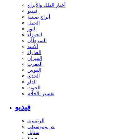
أخبار الفلك والأبراج
فيديو
أبراج صينية
الحمل
الثور
الجوزاء
السرطان
الأسد
العذراء
الميزان
العقرب
القوس
الجدي
الدلو
الحوت
تفسير الأحلام
فيديو
الرئيسية
فن وموسيقى
ستايل
صحة