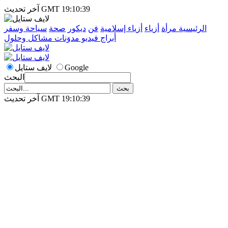
آخر تحديث GMT 19:10:39
الرئيسية
مرأة
أزياء
أزياء إسلامية
فن
ديكور
صحة
سياحة وسفر
أبراج
فيديو
مدوَنات
مشاكل وحلول
Google
لايف ستايل
البحث
آخر تحديث GMT 19:10:39