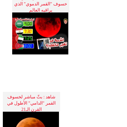
خسوف "القمر الدموي" الذي
يراقبه العالم
شاهد : بثّ مباشر لخسوف
القمر "الدامي" الأطول في
القرن الـ21