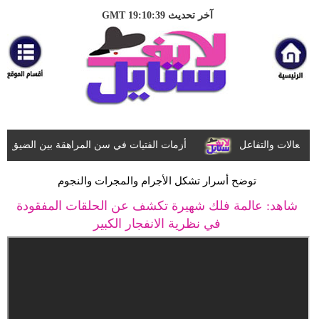
الرئيسية
آخر تحديث GMT 19:10:39
مرأة
أزياء
أزياء
إسلامية
فعالات والتفاعل
أزمات الفتيات في سن المراهقة بين الضيق النف
فن
توضح أسرار تشكل الأجرام والمجرات والنجوم
ديكور
شاهد: عالمة فلك شهيرة تكشف عن الحلقات المفقودة
في نظرية الانفجار الكبير
صحة
سياحة
وسفر
أبراج