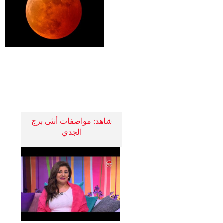
شاهد: مواصفات أنثى برج
الجدي