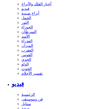
أخبار الفلك والأبراج
فيديو
أبراج صينية
الحمل
الثور
الجوزاء
السرطان
الأسد
العذراء
الميزان
العقرب
القوس
الجدي
الدلو
الحوت
تفسير الأحلام
فيديو
الرئيسية
فن وموسيقى
ستايل
صحة