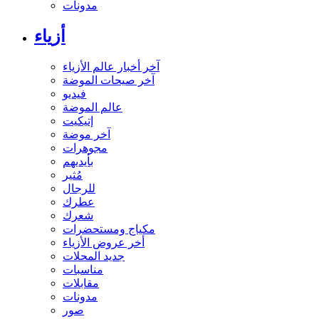
مدونات
أزياء
آخر أخبار عالم الأزياء
آخر صيحات الموضة
فيديو
عالم الموضة
إتيكيت
آخر موضة
مجوهرات
بأيديهم
مُثير
للرجال
عطرك
شعرك
مكياج ومستحضرات
أخر عروض الأزياء
جديد المحلات
مناسبات
مقابلات
مدونات
صور