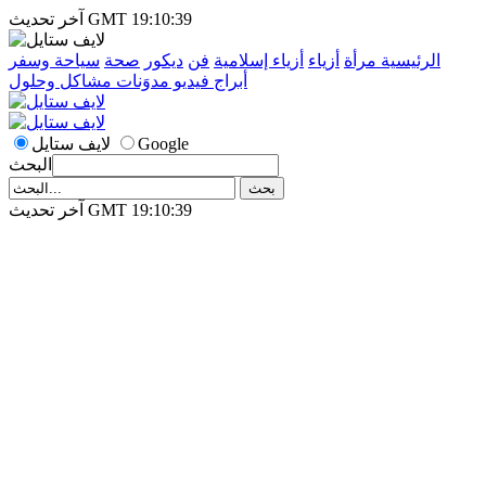
آخر تحديث GMT 19:10:39
الرئيسية
مرأة
أزياء
أزياء إسلامية
فن
ديكور
صحة
سياحة وسفر
أبراج
فيديو
مدوَنات
مشاكل وحلول
Google
لايف ستايل
البحث
آخر تحديث GMT 19:10:39