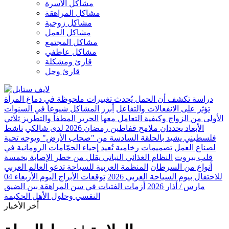
مشاكل الأسرة
مشاكل المراهقة
مشاكل زوجية
مشاكل العمل
مشاكل المجتمع
مشاكل عاطفي
قارئ ومشكلة
قارئ وحل
دراسة تكشف أن الحمل يُحدث تغييرات ملحوظة في دماغ المرأة
تؤثر على الانفعالات والتفاعل
أبرز المشاكل شيوعاً في السنوات
الأولى من الزواج وكيفية التعامل معها
الحرير المطفأ والتطريز ثلاثي
الأبعاد يحددان ملامح قفاطين رمضان 2026 لدى شالكي
ناشط
فلسطيني يشيد بالحلقة السادسة من "صحاب الأرض" ويوجه تحية
لصناع العمل
تصميمات رخامية تُعيد إحياء الحمّامات الرومانية في
قلب بيروت
النظام الغذائي النباتي يقلل من خطر الإصابة بخمسة
أنواع من السرطان
المنظمة العربية للسياحة تدعو العالم العربي
للاحتفال بيوم السياحة العربي 2026
توقعات الأبراج اليوم الأربعاء 04
مارس / أذار 2026
أزمات الفتيات في سن المراهقة بين الضيق
النفسي وحلول الأهل الحكيمة
أخر الأخبار