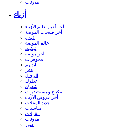
مدونات
أزياء
آخر أخبار عالم الأزياء
آخر صيحات الموضة
فيديو
عالم الموضة
إتيكيت
آخر موضة
مجوهرات
بأيديهم
مُثير
للرجال
عطرك
شعرك
مكياج ومستحضرات
أخر عروض الأزياء
جديد المحلات
مناسبات
مقابلات
مدونات
صور