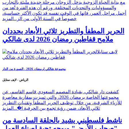
مع بداية الحياة الزوجية يدخل الزوجان مرحلة جديدة مليئة بالتجارب
والمسؤوليات والتحديات المختلفة. ورغم أن هذه الفترة تُعد من
أجمل مراحل العمر، فإنها في الوقت نفسه قد تكون الأكثر حساسية،
خصوصاً في السنة الأولى من الز...
المزيد
الحرير المطفأ والتطريز ثلاثي الأبعاد يحددان
ملامح قفاطين رمضان 2026 لدى شالكي
مجموعة شالكي لرمضان 2026 - الصورة من الدار
الرياض - لايف ستايل
كشفت دار شالكي، بقيادة المصمم السعودي قاسم القاسم، عن
مجموعتها الخاصة برمضان 2026، والتي تميزت بمقاربة معاصرة
للأزياء الشرقية، من خلال توظيف الحرير المطفأ وتقنيات التطريز
ثلاثي الأبعاد، ضمن رؤية تجمع بين الحرفية ا�...
المزيد
ناشط فلسطيني يشيد بالحلقة السادسة من
"صحاب الأرض" ويوجه تحية لصناع العمل