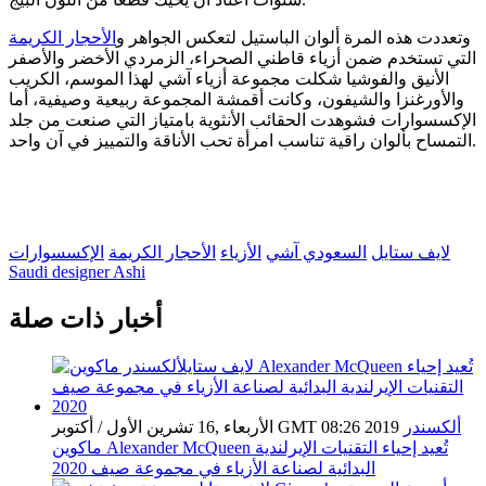
وتعددت هذه المرة ألوان الباستيل لتعكس الجواهر و
الأحجار الكريمة
التي تستخدم ضمن أزياء قاطني الصحراء، الزمردي الأخضر والأصفر
الأنيق والفوشيا شكلت مجموعة أزياء آشي لهذا الموسم، الكريب
والأورغنزا والشيفون، وكانت أقمشة المجموعة ربيعية وصيفية، أما
الإكسسوارات فشوهدت الحقائب الأنثوية بامتياز التي صنعت من جلد
التمساح بألوان راقية تناسب امرأة تحب الأناقة والتمييز في آن واحد.
لايف ستايل
السعودي آشي
الأزياء
الأحجار الكريمة
الإكسسوارات
Saudi designer Ashi
أخبار ذات صلة
ألكسندر
الأربعاء ,16 تشرين الأول / أكتوبر GMT 08:26 2019
ماكوين Alexander McQueen تُعيد إحياء التقنيات الإيرلندية
البدائية لصناعة الأزياء في مجموعة صيف 2020