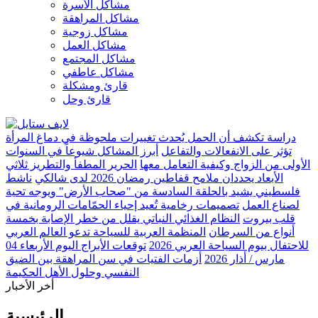
مشاكل الأسرة
مشاكل المراهقة
مشاكل زوجية
مشاكل العمل
مشاكل المجتمع
مشاكل عاطفي
قارئ ومشكلة
قارئ وحل
دراسة تكشف أن الحمل يُحدث تغييرات ملحوظة في دماغ المرأة
تؤثر على الانفعالات والتفاعل
أبرز المشاكل شيوعاً في السنوات
الأولى من الزواج وكيفية التعامل معها
الحرير المطفأ والتطريز ثلاثي
الأبعاد يحددان ملامح قفاطين رمضان 2026 لدى شالكي
ناشط
فلسطيني يشيد بالحلقة السادسة من "صحاب الأرض" ويوجه تحية
لصناع العمل
تصميمات رخامية تُعيد إحياء الحمّامات الرومانية في
قلب بيروت
النظام الغذائي النباتي يقلل من خطر الإصابة بخمسة
أنواع من السرطان
المنظمة العربية للسياحة تدعو العالم العربي
للاحتفال بيوم السياحة العربي 2026
توقعات الأبراج اليوم الأربعاء 04
مارس / أذار 2026
أزمات الفتيات في سن المراهقة بين الضيق
النفسي وحلول الأهل الحكيمة
أخر الأخبار
الرئيسية