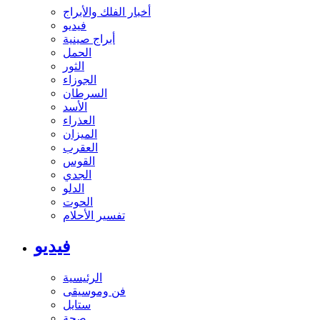
أخبار الفلك والأبراج
فيديو
أبراج صينية
الحمل
الثور
الجوزاء
السرطان
الأسد
العذراء
الميزان
العقرب
القوس
الجدي
الدلو
الحوت
تفسير الأحلام
فيديو
الرئيسية
فن وموسيقى
ستايل
صحة