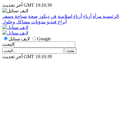
آخر تحديث GMT 19:10:39
الرئيسية
مرأة
أزياء
أزياء إسلامية
فن
ديكور
صحة
سياحة وسفر
أبراج
فيديو
مدوَنات
مشاكل وحلول
Google
لايف ستايل
البحث
آخر تحديث GMT 19:10:39