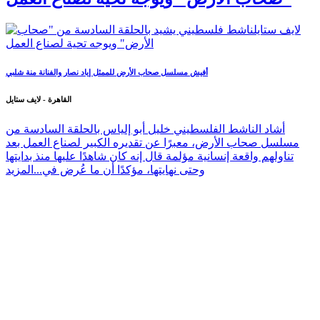
أفيش مسلسل صحاب الأرض للممثل إياد نصار والفنانة منة شلبي
القاهرة - لايف ستايل
أشاد الناشط الفلسطيني خليل أبو إلياس بالحلقة السادسة من
مسلسل صحاب الأرض، معبرًا عن تقديره الكبير لصناع العمل بعد
تناولهم واقعة إنسانية مؤلمة قال إنه كان شاهدًا عليها منذ بدايتها
وحتى نهايتها، مؤكدًا أن ما عُرض في...
المزيد