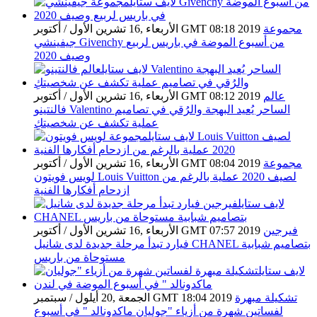
مجموعة
الأربعاء ,16 تشرين الأول / أكتوبر GMT 08:18 2019
جيفينشي Givenchy من أسبوع الموضة في باريس لربيع
وصيف 2020
عالم
الأربعاء ,16 تشرين الأول / أكتوبر GMT 08:12 2019
فالنتينو Valentino الساحر يُعيد البهجة والرُقي في تصاميم
عملية تكشف عن شخصيتكِ
مجموعة
الأربعاء ,16 تشرين الأول / أكتوبر GMT 08:04 2019
لويس فويتون Louis Vuitton لصيف 2020 عملية بالرغم من
ازدحام أفكارها الفنية
فيرجين
الأربعاء ,16 تشرين الأول / أكتوبر GMT 07:57 2019
فيارد تبدأ مرحلة جديدة لدى شانيل CHANEL بتصاميم شبابية
مستوحاة من باريس
تشكيلة مبهرة
الجمعة ,20 أيلول / سبتمبر GMT 18:04 2019
لفساتين شهرة من أزياء "جوليان ماكدونالد " في أسبوع