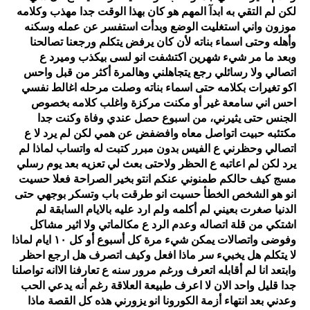
لكن لم التقي به ابدآ المهم هو كان بهذا الوقت جدا مهذب وكلامه
موزون واني استغليت الوضع وبدأت استفسر عن عمله وسكنه
وأهله وحتى اسماء بناته لأن كان يرفض يتكلم ورجعنا تصالحنا
وبعد ما مر شيء شهرين اكتشفت انو لسى بيكذب وميرد ع
اتصالي ولا رسائلي رجع يتجاهلني وهالمرة أكثر من قبل واحس
اكو تغيرات بكلامه حتى اسماء بناته وصلت مرحله اغالط نفسي
احس اني سامعة غير أو مكنت مركزة واغلب كلامه بخصوص
الجنس حتى يثيرني، من اسبوع حصل عندي وفاة وكنت جدا
مكتئبه حبيت اتواصل معاه وافضفض عن همي لكن لم يرد لا ع
اتصالي وحظرني ع الفيس بدون مبرر كتبت له واتساب لماذا لم
يرد لكن لم اعاتبه ع الحظر ولاحتى بعث لي تعزيه بعد يوم رسلي
مسج كيف حالكم طمنوني عنكم انتو بخير الصراحة فعلا حسيت
انو هو الشخص الخطأ حسيت انو طرقت باب وتسكر بوجهي حتى
الدنيا صغرت بعيني لم أكلمه ولم ارد عليه بالايام السابقة لم
اشتكي من قلة اتصاله وعدم الرد ع مكالماتي ولا اثير مشاكل
وفوضى واتصالات يمكن شيء مرة كل أسبوع أو كل ١٠ ايام لماذا
لا يتكلم هل يخبيء سر ماذا افعل وكيف اتصرف هل ارجع احظر
وابتعد انا لم أقابله اتعرف ورغم مرور سنه ع تعارفنا الاانه تواصلنا
جدا قليل واحد الان لا اعرف طبيعة العلاقة رغم أنه يدعي الحب
وعدني بعد انتهاء أزمة الكورونا انو يزورني هذه كل القصة ماذا