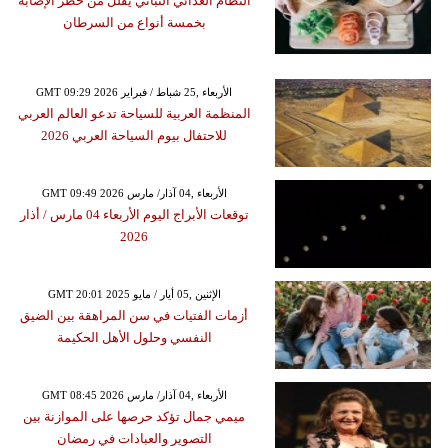
النظام الغذائي النباتي يقلل من خطر الإصابة
بخمسة أنواع من السرطان
GMT 09:29 2026 الأربعاء ,25 شباط / فبراير
المنظمة العربية للسياحة تدعو العالم العربي
للاحتفال بيوم السياحة العربي 2026
GMT 09:49 2026 الأربعاء ,04 آذار/ مارس
توقعات الأبراج اليوم الأربعاء 04 مارس / أذار
2026
GMT 20:01 2025 الإثنين ,05 أيار / مايو
أزمات الفتيات في سن المراهقة بين الضيق
النفسي وحلول الأهل الحكيمة
GMT 08:45 2026 الأربعاء ,04 آذار/ مارس
ميمي جمال تؤكد حرصها على الموازنة بين
التصوير والعبادات في رمضان