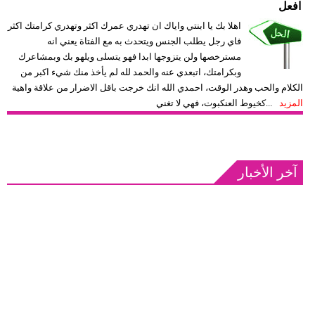
افعل
اهلا بك يا ابنتي واياك ان تهدري عمرك اكثر وتهدري كرامتك اكثر
فاي رجل يطلب الجنس ويتحدث به مع الفتاة يعني انه
مسترخصها ولن يتزوجها ابدا فهو يتسلى ويلهو بك وبمشاعرك
وبكرامتك، اتبعدي عنه والحمد لله لم يأخذ منك شيء اكبر من
الكلام والحب وهدر الوقت، احمدي الله انك خرجت باقل الاضرار من علاقة واهية
المزيد
كخيوط العنكبوت، فهي لا تغني...
آخر الأخبار