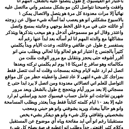
بأعتبار انو الفيسبوك ع طول يتصلوا عليه بالشغل، المهم انا
وافقت واصبحنا نتواصل لكن مو بشكل مستمر واني مااتصل عليه
فيديو
نهائيآ إلا مرات معدودة كل مرة هو يتصل والاتصال يمكن ١
بالاسبوع مشكلتي انو هو يعصب لما أسأله شيء سؤال عن زوجته
مدوَنات
أو عائلته حتى في مرة غلق الخط بوجهي وعاتبته بمسج واتصل
واعتذر وقال انو مو مسموحلي أتدخل و هو ميحب يتذكرها ويتذكر
مشاكل
مشاكلها مع والدته المهم انا لم أسأله بعد ابدآ عنها رغم أنه
وحلول
يستفسر ع طول عن طائفي وعائلته، وعدت الايام وبدأ يكلمني
كثيرآ بالجنس ع اعتبار انو هو لحالو وانا لحالي ويطلب مني انو
أقرر أشوفه حتى يحجز ونتقابل مع مرور الوقت مللت من
مكالماته وهو سافر ع امريكا ١٥ يوم لم يكلمني تركته وبعدها
اتصل لم ارد عليه لايام وبخته بمسجات وقلت له أنت تتصل فقط
بمزاجك كل شيء انتهى لا عاد تتصل واعطيته حظر من كل مواقع
التواصل للعلم اني اتصالاتي معدودة ومن اتصل لا يرد ابدا حتى ع
مسجاتي إلا بعد مرور أيام ويتحجج ع طول بالشغل وبعد مرور
شهرين تفاجئت انو عامل حساب فيسبوك جديد ويراسلني لم ارد
عليه إلا بعد ١٠ ايام كلمته كتابتآ فقط وبدأ يعتذر ويطلب المسامحة
وانو هو حاليآ ببغداد ويريد يشوفني وانو هو حبني ومعجب
بشخصيتي وثقافتي وكل شيء وانو هو ديفكر بشيء يخص
مستقبلنا رغم انو أني ابد مفاتحة وياه أي موضوع عن المستقبل
وكلام كثير اقنعني جدآ وطلب انو اعطيه فرصة يصلح كل شيء