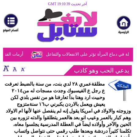
آخر تحديث GMT 19:10:39
الرئيسية
مرأة
أزياء
أزياء
 في دماغ المرأة تؤثر على الانفعالات والتفاعل
أزمات الفتيات ف
إسلامية
فن
يدعي الحب وهو كاذب
ديكور
مطلقةعمري ٢٨ لدي بنت، من سنة بالضبط تعرفت
ع رجل ع الفيسبوك وجدت مسجات له من٢٠١٤
صحة
وحبيت ارد وهنا بدأ تعارفنا هو من نفس بلدي لكن
يعيش ويعمل بالاردن يكبرني ب١٦ سنةمتزوج
سياحة
وزوجته والاولاد في امريكا يقول إنه لم ينفصل عنها لأنها ام الاولاد
وهم كبار بالعمر وعيب انو بعد هالعمر يتطلقوا والدته تزوره بين
وسفر
الحين والآخر وأولاده ايضآ في العطلة المدرسية يجلسوا معاه،
تكلمنا كثيرآ دردشة وبعدها طلب رقمي حتى نتواصل واتساب
أبراج