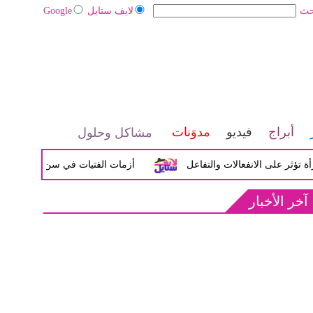
حث
لايف ستايل
Google
أبراج
فيديو
مدوَنات
مشاكل وحلول
لى الانفعالات والتفاعل
أزمات الفتيات في سن المراهقة بين الض
آخر الأخبار