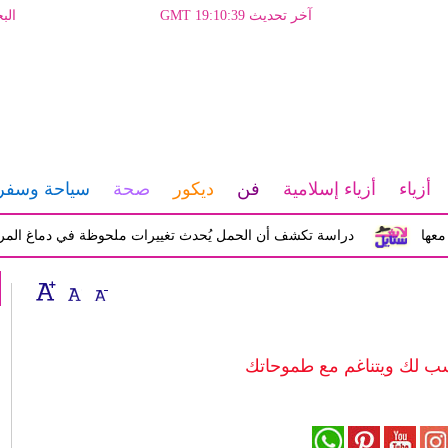
آخر تحديث GMT 19:10:39
الب
أزياء
أزياء إسلامية
فن
ديكور
صحة
سياحة وسفر
دراسة تكشف أن الحمل يُحدث تغييرات ملحوظة في دماغ المرأة تؤثر ع
اسب لك ويتناغم مع طموحاتك