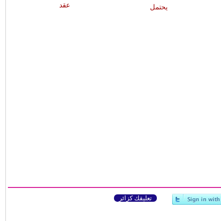
عقد
يحتمل
تعليقك كزائر