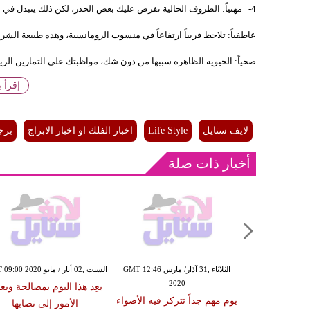
4- مهنياً: الظروف الحالية تفرض عليك بعض الحذر، لكن ذلك يتبدل في مصلحتك لاحقاً وتحقق مكاسب لم تكن تتوقعها.
عاطفياً: تلاحظ قريباً ارتفاعاً في منسوب الرومانسية، وهذه طبيعة الشري
صحياً: الحيوية الظاهرة سببها من دون شك، مواظبتك على التمارين الري
إقرأ 
لايف ستايل
Life Style
اخبار الفلك او اخبار الابراج
برج
أخبار ذات صلة
السبت ,07 كانون الأول / ديسمبر GMT
الثلاثاء ,31 آذار/ مارس GMT 12:46
السبت ,02 أيار / مايو GMT 09:00 2020
2020
09:13
يعِد هذا اليوم بمصالحة وبع
يوميّة لمواليد
يوم مهم جداً تتركز فيه الأضواء
الأمور إلى نصابها