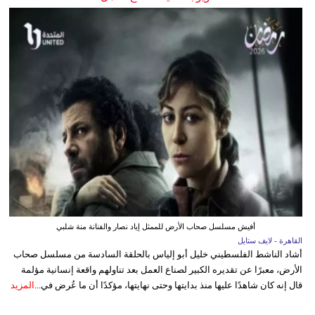
أفيش مسلسل صحاب الأرض للممثل إياد نصار والفنانة منة شلبي
القاهرة - لايف ستايل
أشاد الناشط الفلسطيني خليل أبو إلياس بالحلقة السادسة من مسلسل صحاب
الأرض، معبرًا عن تقديره الكبير لصناع العمل بعد تناولهم واقعة إنسانية مؤلمة
قال إنه كان شاهدًا عليها منذ بدايتها وحتى نهايتها، مؤكدًا أن ما عُرض في...
المزيد