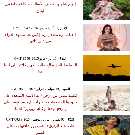
إلهام شاهين تخطف الأنظار بإطلالة جذابة في
لبنان
GMT 07:42 2026 الإثنين ,02 آذار/ مارس
الفنانة درة تتصدر ترند إكس بعد مشهد العزاء
في علي كلاي
GMT 15:59 2025 الثلاثاء ,13 أيار / مايو
الخطوط الجوية الإيطالية تلغى رحلاتها إلى ليبيا
غدا
GMT 05:29 2024 السبت ,10 شباط / فبراير
كثفت مصر، من الإجراءات الأمنية المتخذة على
حدودها الشرقية، مع اقتراب الهجوم الإسرائيلي
من رفح، وفقا لوكالة "رويترز" للأنباء.
GMT 08:09 2024 الثلاثاء ,05 تشرين الثاني / نوفمبر
غادة عبد الرازق تستعرض رشاقتها بفستان
قصير