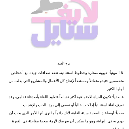
فيديو
مدوَنات
مشاكل
وحلول
برج الأسد
18- مهنياً: حيوية ممتازة وحظوظ استثنائية، تعقد صداقات جيدة مع أشخاص
متحمسين فتبدو متفائلاً ومستعداً لإنجاح كل الأعمال والمشاريع التي بذلت من
أجلها الكثير.
عاطفياً: تكون الحياة الاجتماعية أكثر نشاطاً فتعاود اللقاء بأصدقاء قدامى، وقد
تعرف لقاء استثنائياً إذا كنت خالياً أو تصغي إلى بوح بالحب والإعجاب.
صحياً: أوضاعك الصحية سيئة للغاية، لأنك دائماً ما ترى أنها الأمر الذي يجب أن
تهتم به في النهاية، وهو ما يمكنن أن يعرضك لأزمة صحية مفاجئة في الفترة