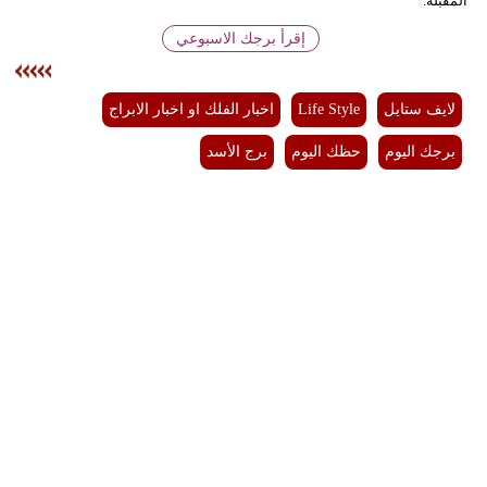
المقبلة.
إقرأ برجك الاسبوعي
لايف ستايل
Life Style
اخبار الفلك او اخبار الابراج
برجك اليوم
حظك اليوم
برج الأسد