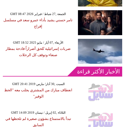
GMT 08:47 2026 الجمعة ,27 شباط / فبراير
تامر حسني يشيد بأداء عمرو سعد في مسلسل
إفراج
GMT 18:52 2025 الأربعاء ,07 أيار / مايو
ضربات إسرائيلية تُلحق أضراراً فادحة بمطار
صنعاء وتوقف كل الرحلات
الأخبار الأكثر قراءة
GMT 20:41 2019 السبت ,30 آذار/ مارس
انعطاف مبارك من المشتري يجلب معه "الحظ
الوفير"
GMT 14:09 2019 الثلاثاء ,02 إبريل / نيسان
تبدأ بالاستمتاع بشؤون صغيرة لم تلحظها في
السابق