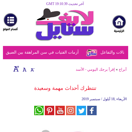
آخر تحديث GMT 19:10:39
الرئيسية
مرأة
أزياء
أزياء
عالات والتفاعل
أزمات الفتيات في سن المراهقة بين الضيق النفسي
إسلامية
فن
أبراج
»
إقرأ برجك اليومي - الأسد
ديكور
تنتظرك أحداث مهمة وسعيدة
صحة
الأربعاء ,18 أيلول / سبتمبر 2019
سياحة
وسفر
أبراج