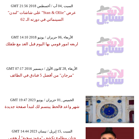
GMT 21:56 2018 السبت ,04 آب / أغسطس
عرض "Stan & Ollie" على شاشات "لندن"
السينمائي في دورته الـ 62
GMT 14:10 2018 الأربعاء ,06 حزيران / يونيو
اربعه امور قومي بها اليوم قبل الغد مع طفلك
GMT 07:17 2016 الأربعاء ,28 كانون الأول / ديسمبر
"مرجان" من أفضل 5 فنادق في الطائف
GMT 19:47 2023 الخميس ,01 حزيران / يونيو
شهر واعد فالحظ يبتسم لك لتبدأ صفحة جديدة
GMT 14:44 2023 السبت ,15 إبريل / نيسان
حنان مطاوع تكشف "وعود سخية" أرهقني