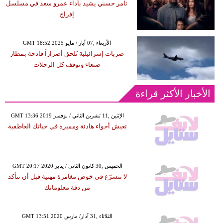
تامر حسني يشيد بأداء عمرو سعد في مسلسل
إفراج
GMT 18:52 2025 الأربعاء ,07 أيار / مايو
ضربات إسرائيلية تُلحق أضراراً فادحة بمطار
صنعاء وتوقف كل الرحلات
الأخبار الأكثر قراءة
GMT 13:36 2019 الإثنين ,11 تشرين الثاني / نوفمبر
تعيش أجواء هادئة ومميزة في حياتك العاطفية
GMT 20:17 2020 الخميس ,30 كانون الثاني / يناير
لا تتسرّع في خوض مغامرة مهنية قبل أن تتأكد
من دقة معلوماتك
GMT 13:51 2020 الثلاثاء ,31 آذار/ مارس