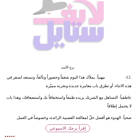
فيديو
مدوَنات
مشاكل
وحلول
برج الأسد
.12- مهنياً: يملأك هذا اليوم شغفاً وحضوراً وتألقاً، وتستعد لسفر في
هذه الاثناء، أو تطرق باب مغامرة جديدة وتجربة مميّزة
عاطفياً: التساهل مع الشريك يزيده طمعاً واستخفافاً بك واستضعافك، وهذا بات
لا يحتمل إطلاقاً.
صحياً: الهدوء هو أفضل حلّ لمعالجة العصبية الزائدة، وخصوصاً في العمل.
إقرأ برجك الاسبوعي