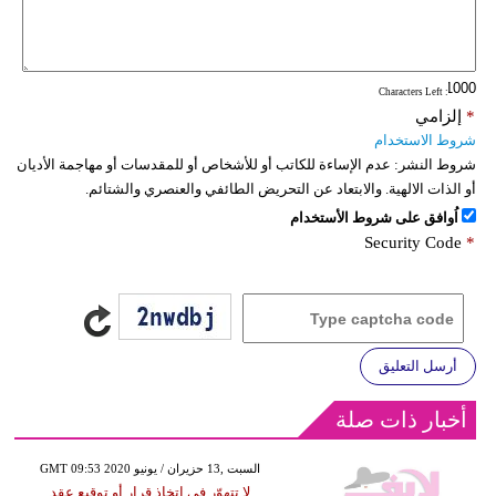
: Characters Left
*
إلزامي
شروط الاستخدام
شروط النشر:
عدم الإساءة للكاتب أو للأشخاص أو للمقدسات أو مهاجمة الأديان
أو الذات الالهية. والابتعاد عن التحريض الطائفي والعنصري والشتائم.
اُوافق على شروط الأستخدام
Security Code
*
أرسل التعليق
أخبار ذات صلة
GMT 09:53 2020 السبت ,13 حزيران / يونيو
لا تتهوّر في اتخاذ قرار أو توقيع عقد