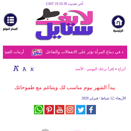
آخر تحديث GMT 19:10:39
الرئيسية
مرأة
أزياء
أزياء
في دماغ المرأة تؤثر على الانفعالات والتفاعل
أزمات الفتيات في
إسلامية
فن
أبراج
»
إقرأ برجك اليومي - الأسد
ديكور
يبدأ الشهر بيوم مناسب لك ويتناغم مع طموحاتك
صحة
الأربعاء ,12 شباط / فبراير 2020
سياحة
وسفر
أبراج