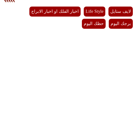
لايف ستايل
Life Style
اخبار الفلك او اخبار الابراج
برجك اليوم
حظك اليوم