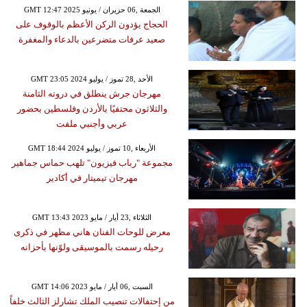
GMT 12:47 2025 الجمعة ,06 حزيران / يونيو
الحجاج يؤدون الركن الأعظم بالوقوف على
صعيد عرفات متضرعين بالدعاء والمغفرة
GMT 23:05 2024 الأحد ,28 تموز / يوليو
مهرجان جرش ينطلق في دروته الثامنة
والثلاثون محتفيًا بالأردن وفلسطين بحضور
عربي وأجنبي ملفت
GMT 18:44 2024 الأربعاء ,10 تموز / يوليو
مجموعة "رباب فيزيون" تلهب حماس جماهير
مهرجان تيميتار في أكادير
GMT 13:43 2023 الثلاثاء ,23 أيار / مايو
معرض للوحات الفنان هاني مظهر في ذكرى
رحيله رسمت بالموسيقى ولوّنها بأحزانه
GMT 14:06 2023 السبت ,06 أيار / مايو
من إحتفالات تنصيب الملك تشارلز الثالث خلفاً