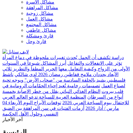
مشاكل الأسرة
مشاكل المراهقة
مشاكل زوجية
مشاكل العمل
مشاكل المجتمع
مشاكل عاطفي
قارئ ومشكلة
قارئ وحل
دراسة تكشف أن الحمل يُحدث تغييرات ملحوظة في دماغ المرأة
تؤثر على الانفعالات والتفاعل
أبرز المشاكل شيوعاً في السنوات
الأولى من الزواج وكيفية التعامل معها
الحرير المطفأ والتطريز ثلاثي
الأبعاد يحددان ملامح قفاطين رمضان 2026 لدى شالكي
ناشط
فلسطيني يشيد بالحلقة السادسة من "صحاب الأرض" ويوجه تحية
لصناع العمل
تصميمات رخامية تُعيد إحياء الحمّامات الرومانية في
قلب بيروت
النظام الغذائي النباتي يقلل من خطر الإصابة بخمسة
أنواع من السرطان
المنظمة العربية للسياحة تدعو العالم العربي
للاحتفال بيوم السياحة العربي 2026
توقعات الأبراج اليوم الأربعاء 04
مارس / أذار 2026
أزمات الفتيات في سن المراهقة بين الضيق
النفسي وحلول الأهل الحكيمة
أخر الأخبار
الرئيسية