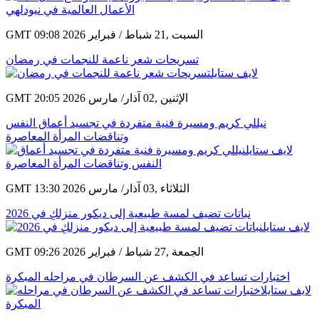
GMT 09:08 2026 السبت ,21 شباط / فبراير
تسريحات شعر ناعمة للنجمات في رمضان
GMT 20:05 2026 الإثنين ,02 آذار/ مارس
نيللي كريم ومسيرة فنية متفردة في تجسيد أعماق النفس
وتناقضات المرأة المعاصرة
GMT 13:30 2026 الثلاثاء ,03 آذار/ مارس
نباتات تضيف لمسة طبيعية إلى ديكور منزلكِ في 2026
GMT 09:26 2026 الجمعة ,27 شباط / فبراير
اختبارات تساعد في الكشف عن السرطان في مراحله المبكرة