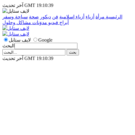
آخر تحديث GMT 19:10:39
الرئيسية
مرأة
أزياء
أزياء إسلامية
فن
ديكور
صحة
سياحة وسفر
أبراج
فيديو
مدوَنات
مشاكل وحلول
Google
لايف ستايل
البحث
آخر تحديث GMT 19:10:39