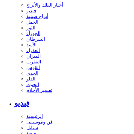
أخبار الفلك والأبراج
فيديو
أبراج صينية
الحمل
الثور
الجوزاء
السرطان
الأسد
العذراء
الميزان
العقرب
القوس
الجدي
الدلو
الحوت
تفسير الأحلام
فيديو
الرئيسية
فن وموسيقى
ستايل
صحة