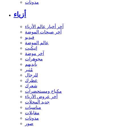
مدونات
أزياء
آخر أخبار عالم الأزياء
آخر صيحات الموضة
فيديو
عالم الموضة
إتيكيت
آخر موضة
مجوهرات
بأيديهم
مُثير
للرجال
عطرك
شعرك
مكياج ومستحضرات
أخر عروض الأزياء
جديد المحلات
مناسبات
مقابلات
مدونات
صور