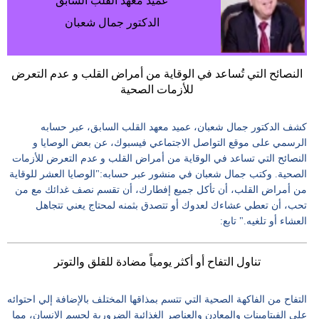
عميد معهد القلب السابق
فيديو
الدكتور جمال شعبان
مدوَنات
النصائح التي تُساعد في الوقاية من أمراض القلب و عدم التعرض
مشاكل
للأزمات الصحية
وحلول
كشف الدكتور جمال شعبان، عميد معهد القلب السابق، عبر حسابه
الرسمي على موقع التواصل الاجتماعي فيسبوك، عن بعض الوصايا و
النصائح التي تساعد في الوقاية من أمراض القلب و عدم التعرض للأزمات
الصحية. وكتب جمال شعبان في منشور عبر حسابه:"الوصايا العشر للوقاية
من أمراض القلب، أن تأكل جميع إفطارك، أن تقسم نصف غدائك مع من
تحب، أن تعطي عشاءك لعدوك أو تتصدق بثمنه لمحتاج يعني تتجاهل
العشاء أو تلغيه." تابع:
تناول التفاح أو أكثر يومياً مضادة للقلق والتوتر
التفاح من الفاكهة الصحية التي تتسم بمذاقها المختلف بالإضافة إلي احتوائه
على الفيتامينات والمعادن والعناصر الغذائية الضرورية لجسم الإنسان، مما