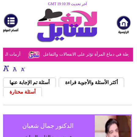
آخر تحديث GMT 19:10:39
الرئيسية
مرأة
أزياء
أزياء
وظة في دماغ المرأة تؤثر على الانفعالات والتفاعل
أزمات الفتيا
إسلامية
فن
ديكور
أكثر الأسئلة والأجوبة قراءة
أسئلة تم الإجابة عنها
أسئلة مختارة
صحة
سياحة
وسفر
الدكتور جمال شعبان
أبراج