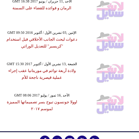
GMT 16:38 2017 الأحد ,11 حزيران / يونيو
الرمان و فوائده للقضاء على السمنة
GMT 09:50 2016 الإثنين ,03 تشرين الأول / أكتوبر
دعوات لبحث الجانب الأخلاقي قبل استخدام
"كريسبر" للتعديل الوراثي
GMT 15:30 2017 الجمعة ,13 تشرين الأول / أكتوبر
ولادة أربعة توائم في موريتانيا عقب إجراء
عملية قيصرية ناجحة للأم
GMT 08:06 2017 الأحد ,16 تموز / يوليو
اوولا جونسون تبوح بسر تصميماتها المميزة
لموسم ٢٠١٧