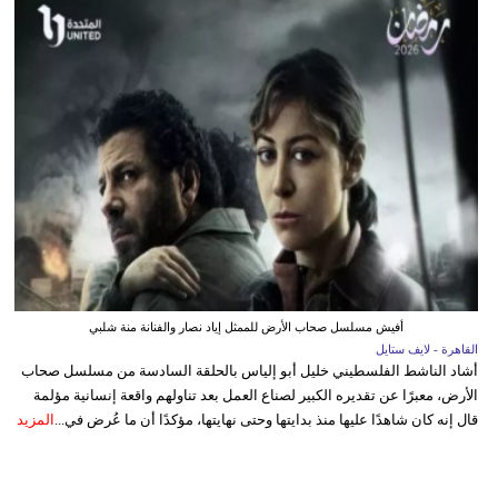
أفيش مسلسل صحاب الأرض للممثل إياد نصار والفنانة منة شلبي
القاهرة - لايف ستايل
أشاد الناشط الفلسطيني خليل أبو إلياس بالحلقة السادسة من مسلسل صحاب
الأرض، معبرًا عن تقديره الكبير لصناع العمل بعد تناولهم واقعة إنسانية مؤلمة
قال إنه كان شاهدًا عليها منذ بدايتها وحتى نهايتها، مؤكدًا أن ما عُرض في...
المزيد