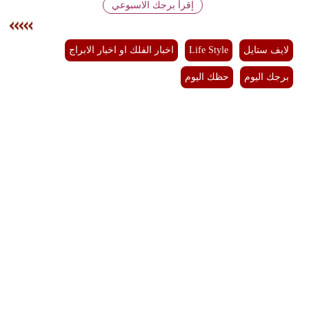
إقرأ برجك الاسبوعي
لايف ستايل
Life Style
اخبار الفلك او اخبار الابراج
برجك اليوم
حظك اليوم