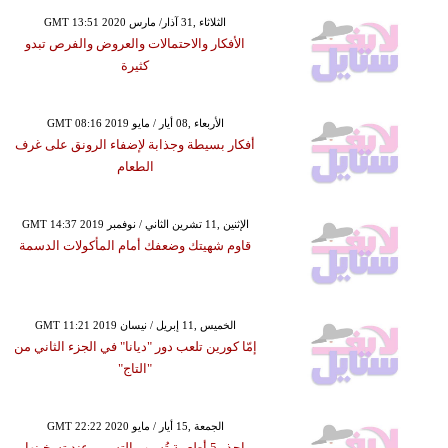
GMT 13:51 2020 الثلاثاء ,31 آذار/ مارس
الأفكار والاحتمالات والعروض والفرص تبدو
كثيرة
GMT 08:16 2019 الأربعاء ,08 أيار / مايو
أفكار بسيطة وجذابة لإضفاء الرونق على غرف
الطعام
GMT 14:37 2019 الإثنين ,11 تشرين الثاني / نوفمبر
قاوم شهيتك وضعفك أمام المأكولات الدسمة
GMT 11:21 2019 الخميس ,11 إبريل / نيسان
إمّا كورين تلعب دور "ديانا" في الجزء الثاني من
"التاج"
GMT 22:22 2020 الجمعة ,15 أيار / مايو
احذر 5 أطعمة تُسبب التسمم عند تسخينها