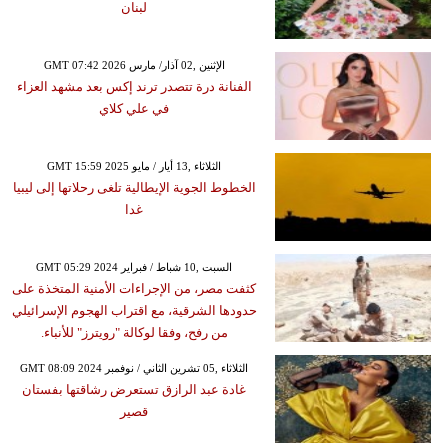
لبنان
GMT 07:42 2026 الإثنين ,02 آذار/ مارس
الفنانة درة تتصدر ترند إكس بعد مشهد العزاء
في علي كلاي
GMT 15:59 2025 الثلاثاء ,13 أيار / مايو
الخطوط الجوية الإيطالية تلغى رحلاتها إلى ليبيا
غدا
GMT 05:29 2024 السبت ,10 شباط / فبراير
كثفت مصر، من الإجراءات الأمنية المتخذة على
حدودها الشرقية، مع اقتراب الهجوم الإسرائيلي
من رفح، وفقا لوكالة "رويترز" للأنباء.
GMT 08:09 2024 الثلاثاء ,05 تشرين الثاني / نوفمبر
غادة عبد الرازق تستعرض رشاقتها بفستان
قصير