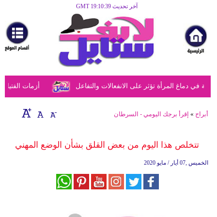
آخر تحديث GMT 19:10:39
الرئيسية
مرأة
أزياء
أزياء
في دماغ المرأة تؤثر على الانفعالات والتفاعل
أزمات الفتيات في
إسلامية
فن
أبراج
»
إقرأ برجك اليومي - السرطان
ديكور
تتخلص هذا اليوم من بعض القلق بشأن الوضع المهني
صحة
الخميس ,07 أيار / مايو 2020
سياحة
وسفر
أبراج