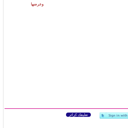
وعرضها
تعليقك كزائر