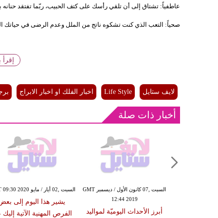
عاطفياً: تشتاق إلى أن تلقي رأسك على كتف الحبيب، ربّما تفتقد حنانه 
صحياً: التعب الذي كنت تشكوه ناتج من الملل وعدم الرضى في حياتك ال
إقرأ 
لايف ستايل
Life Style
اخبار الفلك او اخبار الابراج
برج
أخبار ذات صلة
الإثنين ,11 تشرين الثاني / نوفمبر GMT
السبت ,07 كانون الأول / ديسمبر GMT
السبت ,02 أيار / مايو GMT 09:30 2020
12:44 2019
14:58
يشير هذا اليوم إلى بعض
المشجعة
أبرز الأحداث اليوميّة لمواليد
الفرص المهنية الآتية إليك 