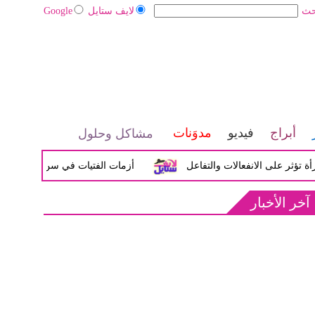
حث
لايف ستايل
Google
أبراج
فيديو
مدوَنات
مشاكل وحلول
لى الانفعالات والتفاعل
أزمات الفتيات في سن المراهقة بين الض
آخر الأخبار