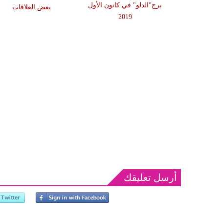
م وتنسيك الماضي
برج"الدلو" في كانون الأول
بعض العلاقات
2019
أرسل تعليقك