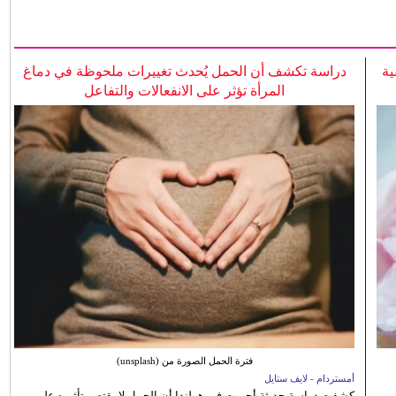
ية
دراسة تكشف أن الحمل يُحدث تغييرات ملحوظة في دماغ
المرأة تؤثر على الانفعالات والتفاعل
فترة الحمل الصورة من (unsplash)
أمستردام - لايف ستايل
كشفت دراسة حديثة أجريت في هولندا أن الحمل لا يقتصر تأثيره على