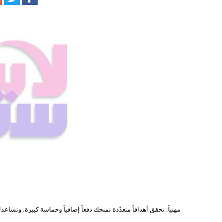
مهنياً: تحقق أهدافاً متعدّدة تمنحك دفعاً إضافياً وحماسة كبيرة، وتسا