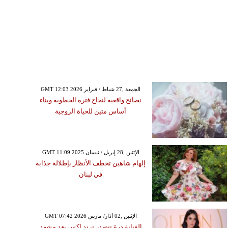
GMT 12:03 2026 الجمعة ,27 شباط / فبراير
نصائح واقعية لنجاح فترة الخطوبة وبناء
أساس متين للحياة الزوجية
GMT 11:09 2025 الإثنين ,28 إبريل / نيسان
إلهام شاهين تخطف الأنظار بإطلالة جذابة
في لبنان
GMT 07:42 2026 الإثنين ,02 آذار/ مارس
الفنانة درة تتصدر ترند إكس بعد مشهد