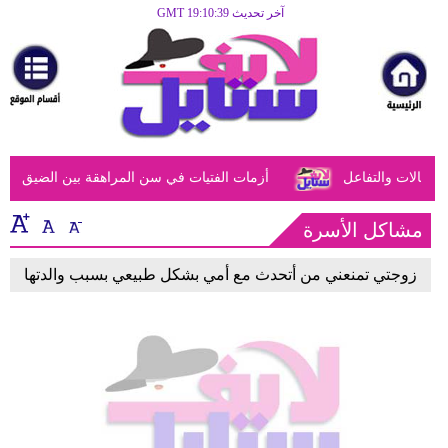
آخر تحديث GMT 19:10:39
الرئيسية
مرأة
أزياء
أزياء
عالات والتفاعل
أزمات الفتيات في سن المراهقة بين الضيق النفس
إسلامية
فن
مشاكل الأسرة
ديكور
زوجتي تمنعني من أتحدث مع أمي بشكل طبيعي بسبب والدتها
صحة
سياحة
وسفر
أبراج