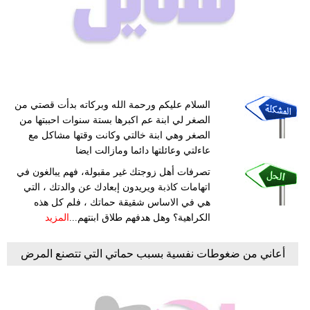
فيديو
مدوَنات
مشاكل
وحلول
السلام عليكم ورحمة الله وبركاته بدأت قصتي من
الصغر لي ابنة عم اكبرها بستة سنوات احببتها من
الصغر وهي ابنة خالتي وكانت وقتها مشاكل مع
عاءلتي وعائلتها دائما ومازالت ايضا
تصرفات أهل زوجتك غير مقبولة، فهم يبالغون في
اتهامات كاذبة ويريدون إبعادك عن والدتك ، التي
هي في الاساس شقيقة حماتك ، فلم كل هذه
الكراهية؟ وهل هدفهم طلاق ابنتهم...
المزيد
أعاني من ضغوطات نفسية بسبب حماتي التي تتصنع المرض