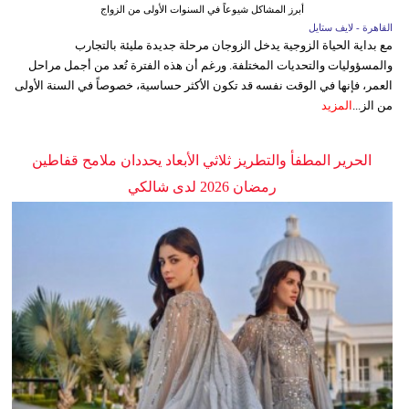
أبرز المشاكل شيوعاً في السنوات الأولى من الزواج
القاهرة - لايف ستايل
مع بداية الحياة الزوجية يدخل الزوجان مرحلة جديدة مليئة بالتجارب
والمسؤوليات والتحديات المختلفة. ورغم أن هذه الفترة تُعد من أجمل مراحل
العمر، فإنها في الوقت نفسه قد تكون الأكثر حساسية، خصوصاً في السنة الأولى
من الز...
المزيد
الحرير المطفأ والتطريز ثلاثي الأبعاد يحددان ملامح قفاطين
رمضان 2026 لدى شالكي