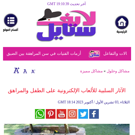
آخر تحديث GMT 19:10:39
الرئيسية
مرأة
أزياء
أزياء
الات والتفاعل
أزمات الفتيات في سن المراهقة بين الضيق النفسي
إسلامية
فن
مشاكل وحلول
»
مشاكل مميزة
ديكور
الآثار السلبية للألعاب الإلكترونية على الطفل والمراهق
صحة
18:14 2023 الثلاثاء ,03 تشرين الأول / أكتوبر
GMT
سياحة
وسفر
أبراج