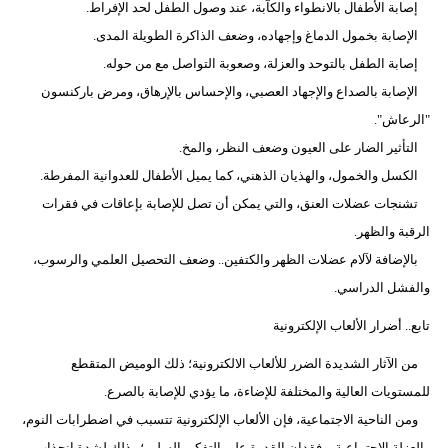
إصابة الأطفال بالانطواء والكآبة، عند وصول الطفل لحد الإفراط.
الإصابة بخمول الدماغ وإجهاده، وضعف الذاكرة الطويلة المدى.
إصابة الطفل بالتوحد والعزلة، وصعوبة التواصل مع من حوله.
الإصابة بالصداع والإجهاد العصبي، والإحساس بالإرهاق، ومرض باركنسون
"الرعاش".
التأثير الضار على العيون وضعف النظر، والمخ.
الكسل والخمول، والهذيان الذهني، كما يميل الأطفال للعدوانية المفرطة.
تشنجات عضلات العنق، والتي يمكن أن تصل للإصابة بإعاقات في فقرات
الرقبة والظهر.
بالإضافة لآلام عضلات الظهر والكتفين.. وضعف التحصيل العلمي والرسوب،
والفشل الدراسي.
تابع.. أضرار الألعاب الإلكترونية
من الآثار الشديدة الضرر للألعاب الالكترونية؛ ذلك الوميض المتقطع
للمستويات العالية والمختلفة للإضاءة، ما يؤدي للإصابة بالصرع.
ومن الناحية الاجتماعية، فإن الألعاب الإلكترونية تتسبب في اضطرابات النوم،
والعزلة الاجتماعية، وفقدان القدرة على التفكير السليم؛ وذلك لشدة انجذاب