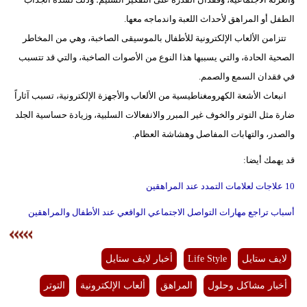
الطفل أو المراهق لأحداث اللعبة واندماجه معها.
تتزامن الألعاب الإلكترونية للأطفال بالموسيقى الصاخبة، وهي من المخاطر
الصحية الحادة، والتي يسببها هذا النوع من الأصوات الصاخبة، والتي قد تتسبب
في فقدان السمع والصمم.
انبعاث الأشعة الكهرومغناطيسية من الألعاب والأجهزة الإلكترونية، تسبب آثاراً
ضارة مثل التوتر والخوف غير المبرر والانفعالات السلبية، وزيادة حساسية الجلد
والصدر، والتهابات المفاصل وهشاشة العظام.
قد يهمك أيضا:
10 علاجات لعلامات التمدد عند المراهقين
أسباب تراجع مهارات التواصل الاجتماعي الواقعي عند الأطفال والمراهقين
لايف ستايل
Life Style
أخبار لايف ستايل
أخبار مشاكل وحلول
المراهق
ألعاب الإلكترونية
التوتر