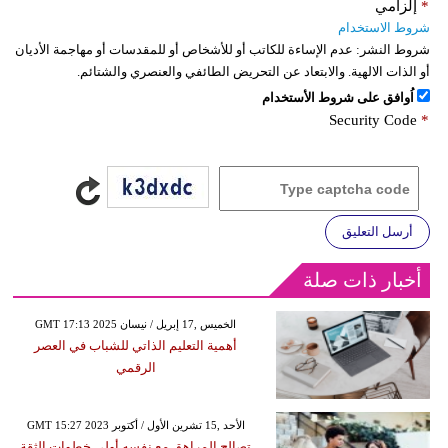
*
إلزامي
شروط الاستخدام
شروط النشر:
عدم الإساءة للكاتب أو للأشخاص أو للمقدسات أو مهاجمة الأديان
أو الذات الالهية. والابتعاد عن التحريض الطائفي والعنصري والشتائم.
اُوافق على شروط الأستخدام
Security Code
*
أرسل التعليق
أخبار ذات صلة
GMT 17:13 2025 الخميس ,17 إبريل / نيسان
أهمية التعليم الذاتي للشباب في العصر
الرقمي
GMT 15:27 2023 الأحد ,15 تشرين الأول / أكتوبر
تصالح المراهق مع نفسه أولى خطوات الثقة