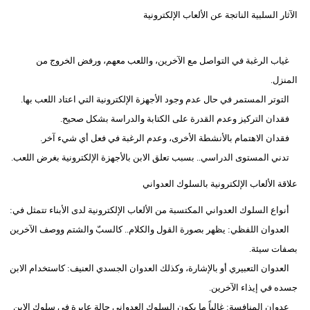
الآثار السلبية الناتجة عن الألعاب الإلكترونية
غياب الرغبة في التواصل مع الآخرين، واللعب معهم، ورفض الخروج من
المنزل.
التوتر المستمر في حال عدم وجود الأجهزة الإلكترونية التي اعتاد اللعب بها.
فقدان التركيز وعدم القدرة على الكتابة والدراسة بشكل صحيح.
فقدان الاهتمام بالأنشطة الأخرى، وعدم الرغبة في فعل أي شيء آخر.
تدني المستوى الدراسي.. بسبب تعلق الابن بالأجهزة الإلكترونية بغرض اللعب.
علاقة الألعاب الإلكترونية بالسلوك العدواني
أنواع السلوك العدواني المكتسبة من الألعاب الإلكترونية لدى الأبناء تتمثل في:
العدوان اللفظي: يظهر بصورة القول والكلام.. كالسبّ والشتم ووصف الآخرين
بصفات سيئة.
العدوان التعبيري أو بالإشارة، وكذلك العدوان الجسدي العنيف: كاستخدام الابن
جسده في إيذاء الآخرين.
عدوان المنافسة: غالباً ما يكون السلوك العدواني حالة عابرة في سلوك الابن