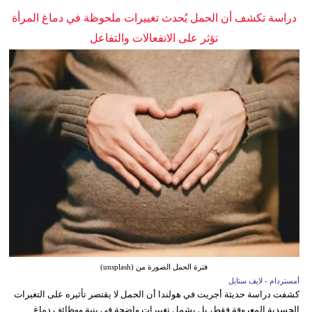
دراسة تكشف أن الحمل يُحدث تغييرات ملحوظة في دماغ المرأة
تؤثر على الانفعالات والتفاعل
فترة الحمل الصورة من (unsplash)
أمستردام - لايف ستايل
كشفت دراسة حديثة أجريت في هولندا أن الحمل لا يقتصر تأثيره على التغيرات
الجسدية المعروفة فقط، بل يشمل تغييرات واضحة في بنية ووظائف دماغ