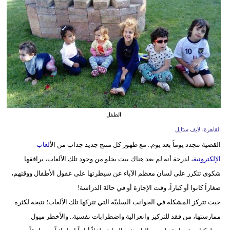
فيديو
مدوَنات
مشاكل
وحلول
الطفل
القاهرة- لايف ستايل
القضية تتجدد يوماً بعد يوم.. مع ظهور كل منتج جديد جذاب من ال
ألعاب
الإلكترونية
، لدرجة أنه لم يعد هناك بيت يخلو من وجود تلك الألعاب، يرافقها
شكوى تتكرر على لسان معظم الآباء عن سيطرتها على عقول الأطفال ووقتهم،
صغاراً كانوا أو كباراً، وقت الإجازة أو في حالة الدراسة!
حيث تتركز المشكلة في الجوانب السلبيّة التي تتركها تلك الألعاب؛ نتيجة لكثرة
ممارستها، من فقد للتركيز وانعزالية واضطرابات نفسية.. والأخطر ميول