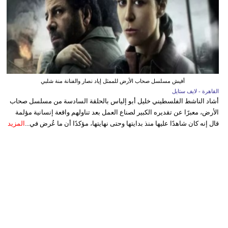
أفيش مسلسل صحاب الأرض للممثل إياد نصار والفنانة منة شلبي
القاهرة - لايف ستايل
أشاد الناشط الفلسطيني خليل أبو إلياس بالحلقة السادسة من مسلسل صحاب
الأرض، معبرًا عن تقديره الكبير لصناع العمل بعد تناولهم واقعة إنسانية مؤلمة
قال إنه كان شاهدًا عليها منذ بدايتها وحتى نهايتها، مؤكدًا أن ما عُرض في...
المزيد