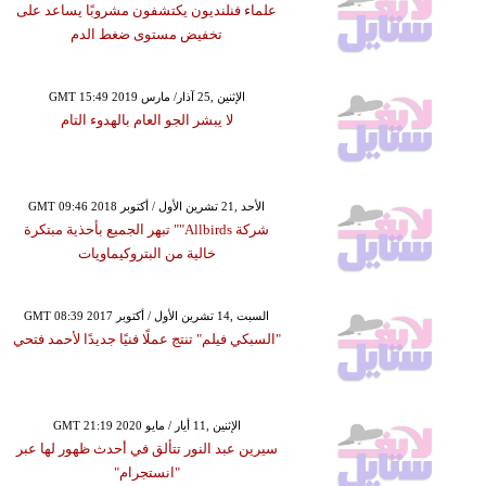
علماء فنلنديون يكتشفون مشروبًا يساعد على
تخفيض مستوى ضغط الدم
GMT 15:49 2019 الإثنين ,25 آذار/ مارس
لا يبشر الجو العام بالهدوء التام
GMT 09:46 2018 الأحد ,21 تشرين الأول / أكتوبر
شركة Allbirds"" تبهر الجميع بأحذية مبتكرة
خالية من البتروكيماويات
GMT 08:39 2017 السبت ,14 تشرين الأول / أكتوبر
"السبكي فيلم" تنتج عملًا فنيًا جديدًا لأحمد فتحي
GMT 21:19 2020 الإثنين ,11 أيار / مايو
سيرين عبد النور تتألق في أحدث ظهور لها عبر
"انستجرام"