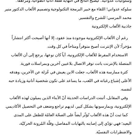
وسلوكيات عدوانية.. ليصبح الناتج في النهاية طفلاً أنانياً انطوائياً، ومراهقاً..
سلوكه عدواني! اللقاء مع خبير البرمجة التكنولوجية وتصميم الألعاب الدكتور منير
محمد المرسي؛ للشرح والتفسير.
جاذبية الألعاب الإلكترونية
رغم أن الألعاب الإلكترونية موجودة منذ عقود، إلا أنها أصبحت أكثر انتشاراً
مؤخراً؛ لأن الإنترنت أصبح متوفراً ومتاحاً في كل وقت.
الاستخدام المفرط للألعاب الإلكترونية، أياً كان نوعها، يرجع إلى أن الألعاب
المتصلة بالإنترنت باتت توفر الاتصال بلاعبين آخرين وبمراسلات فورية.
كثرة ممارسة هذه الألعاب، جعلت الابن يعيش في عُزلة عن الآخرين، وهدفه
الأعلى إشباع رغباته في اللعب، ما يساعد على تكون شخصية أنانية وزيادة حبه
لنفسه.
وفي المقابل، أثبتت الدراسات الحديثة أنّ الأبناء الذين يميلون لهذه الألعاب
الإلكترونية، ويمارسونها بشكل كبير، لديهم تراجع وضعف في التحصيل الأكاديمي.
كما ثبت أنّ هذه الألعاب تُؤثّر أيضاً على الصحّة العامّة للطفل على المدى
البعيد؛ فهي تؤدّي إلى إصابته بالتهابات المفاصل، وقلّة المُرونة الحركيّة،
والاضطرابات النفسيّة.