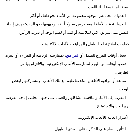
نتيجة المنافسة أثناء اللعب.
العدوان الجماعي: يوجهه مجموعة من الأبناء نحو طفل أو أكثر.
العدوانية عند الأبناء المضطربين سلوكياً.. قد يوجهونها نحو الذات؛ بهدف إيذاء
النفس مثل تمزيق الابن لملابسه أو كتبه أو لطم الوجه أو ضرب الرأس.
خطوات لعلاج تعلق الطفل والمراهق بالألعاب الإلكترونية
شغل أوقات الفراغ للطفل أو
المراهق
، بممارسة الرياضة أو القراءة أو التنزه.
تحديد أوقات من اليوم لممارسة الألعاب الإلكترونية.. والالتزام بها من
الطرفين.
متابعة أو مراقبة الأطفال أثناء تفاعلهم مع تلك الألعاب.. ومشاركتهم لبعض
الوقت.
التقرب إلى الأبناء ومناقشة مشاكلهم والعمل على حلها.. بجانب إتاحة الفرصة
لهم للعب والاستمتاع.
الأضرار العامة للألعاب الإلكترونية
التأثير الضار على الذاكرة على المدى الطويل.