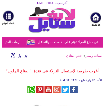
آخر تحديث GMT 19:10:39
الرئيسية
مرأة
أزياء
أزياء
 في دماغ المرأة تؤثر على الانفعالات والتفاعل
أزمات الفتيات ف
إسلامية
فن
سياحة وسفر
»
أفخم الفنادق
ديكور
أغرب طريقة لإستقبال النزلاء في فندق "القناع الملون"
صحة
06:53 2017 الأحد ,07 أيار / مايو
GMT
سياحة
وسفر
أبراج