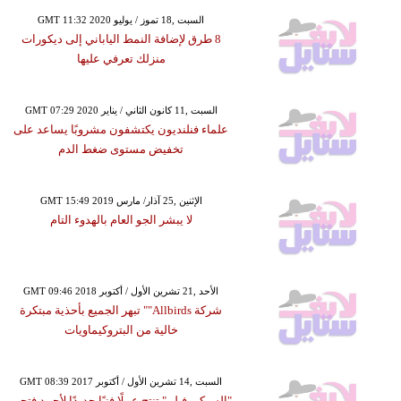
GMT 11:32 2020 السبت ,18 تموز / يوليو
8 طرق لإضافة النمط الياباني إلى ديكورات
منزلك تعرفي عليها
GMT 07:29 2020 السبت ,11 كانون الثاني / يناير
علماء فنلنديون يكتشفون مشروبًا يساعد على
تخفيض مستوى ضغط الدم
GMT 15:49 2019 الإثنين ,25 آذار/ مارس
لا يبشر الجو العام بالهدوء التام
GMT 09:46 2018 الأحد ,21 تشرين الأول / أكتوبر
شركة Allbirds"" تبهر الجميع بأحذية مبتكرة
خالية من البتروكيماويات
GMT 08:39 2017 السبت ,14 تشرين الأول / أكتوبر
"السبكي فيلم" تنتج عملًا فنيًا جديدًا لأحمد فتحي