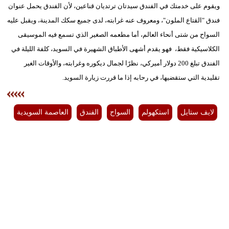
ويقوم على خدمتك في الفندق سيدتان ترتديان قناعين، لأن الفندق يحمل عنوان
فندق "القتاع الملون"، ومعروف عنه غرابته، لدى جميع سكك المدينة، ويقبل عليه
السواح من شتى أنحاء العالم، أما مطعمه الصغير الذي تسمع فيه الموسيقى
الكلاسيكية فقط، فهو يقدم أشهى الأطباق الشهيرة في السويد، كلفة الليلة في
الفندق تبلغ 200 دولار أميركي، نظرًا لجمال ديكوره وغرابته، والأوقات الغير
تقليدية التي ستقضيها، في رحابه إذا ما قررت زيارة السويد.
لايف ستايل
استكهولم
السواح
الفندق
العاصمة السويدية