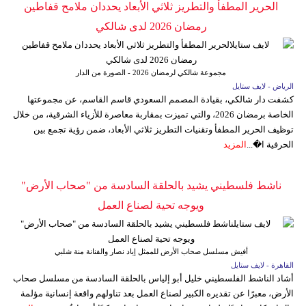
الحرير المطفأ والتطريز ثلاثي الأبعاد يحددان ملامح قفاطين
رمضان 2026 لدى شالكي
مجموعة شالكي لرمضان 2026 - الصورة من الدار
الرياض - لايف ستايل
كشفت دار شالكي، بقيادة المصمم السعودي قاسم القاسم، عن مجموعتها
الخاصة برمضان 2026، والتي تميزت بمقاربة معاصرة للأزياء الشرقية، من خلال
توظيف الحرير المطفأ وتقنيات التطريز ثلاثي الأبعاد، ضمن رؤية تجمع بين
الحرفية ا�...
المزيد
ناشط فلسطيني يشيد بالحلقة السادسة من "صحاب الأرض"
ويوجه تحية لصناع العمل
أفيش مسلسل صحاب الأرض للممثل إياد نصار والفنانة منة شلبي
القاهرة - لايف ستايل
أشاد الناشط الفلسطيني خليل أبو إلياس بالحلقة السادسة من مسلسل صحاب
الأرض، معبرًا عن تقديره الكبير لصناع العمل بعد تناولهم واقعة إنسانية مؤلمة