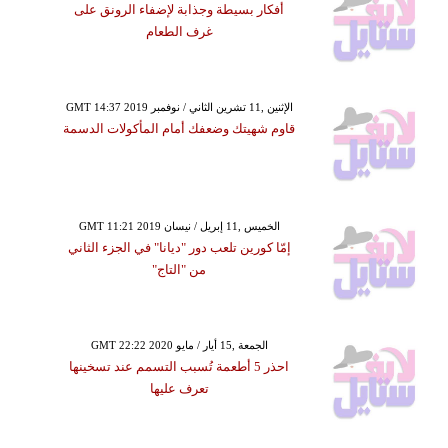
أفكار بسيطة وجذابة لإضفاء الرونق على
غرف الطعام
GMT 14:37 2019 الإثنين ,11 تشرين الثاني / نوفمبر
قاوم شهيتك وضعفك أمام المأكولات الدسمة
GMT 11:21 2019 الخميس ,11 إبريل / نيسان
إمّا كورين تلعب دور "ديانا" في الجزء الثاني
من "التاج"
GMT 22:22 2020 الجمعة ,15 أيار / مايو
احذر 5 أطعمة تُسبب التسمم عند تسخينها
تعرف عليها