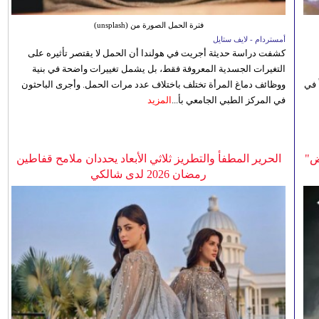
فترة الحمل الصورة من (unsplash)
أمستردام - لايف ستايل
كشفت دراسة حديثة أجريت في هولندا أن الحمل لا يقتصر تأثيره على
التغيرات الجسدية المعروفة فقط، بل يشمل تغييرات واضحة في بنية
 في
ووظائف دماغ المرأة تختلف باختلاف عدد مرات الحمل. وأجرى الباحثون
في المركز الطبي الجامعي بأ...
المزيد
ض"
الحرير المطفأ والتطريز ثلاثي الأبعاد يحددان ملامح قفاطين
رمضان 2026 لدى شالكي