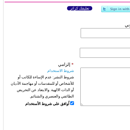
تعليقك كزائر
وني
*
إلزامي
شروط الاستخدام
شروط النشر:
عدم الإساءة للكاتب أو
للأشخاص أو للمقدسات أو مهاجمة الأديان
أو الذات الالهية. والابتعاد عن التحريض
الطائفي والعنصري والشتائم.
اُوافق على شروط الأستخدام