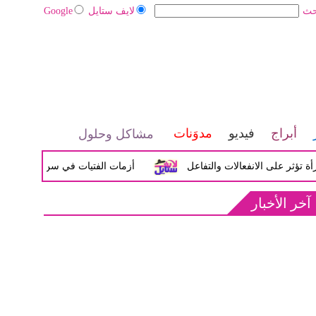
حث
لايف ستايل
Google
أبراج
فيديو
مدوَنات
مشاكل وحلول
على الانفعالات والتفاعل
أزمات الفتيات في سن المراهقة بين الض
آخر الأخبار