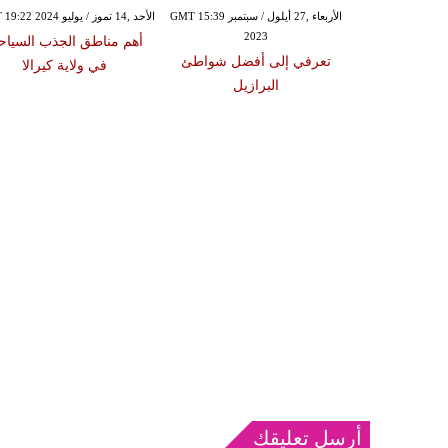
الأحد ,17 أيلول / سبتمبر GMT 17:39
الأربعاء ,27 أيلول / سبتمبر GMT 15:39
الأحد ,14 تموز / يوليو GMT 19:22 2024
2023
20
أهم مناطق الجذب السياح
 السياحية في
تعرفي إلى أفضل شواطئ
في ولاية كيرالا
لعائلات
البرازيل
أرسل تعليقك