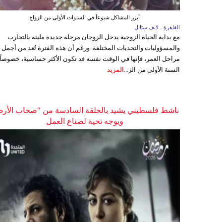
أبرز المشاكل شيوعاً في السنوات الأولى من الزواج
القاهرة - لايف ستايل
مع بداية الحياة الزوجية يدخل الزوجان مرحلة جديدة مليئة بالتجارب
والمسؤوليات والتحديات المختلفة. ورغم أن هذه الفترة تُعد من أجمل
مراحل العمر، فإنها في الوقت نفسه قد تكون الأكثر حساسية، خصوصاً
السنة الأولى من الز...
المزيد
ناشط فلسطيني يشيد بالحلقة السادسة من "صحاب الأر
ويوجه تحية لصناع العمل