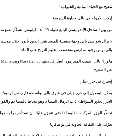
تتفتح مع الحياة النباتية والحيوانية!
إركب الأمواج في بالي وجاوة الشرقية
من بين الساحل الإندونيسي البالغ طوله 95 ألف كيلومتر، تشكّل بضع مئات الكيلومترات إحدى أفضل الوجهات في العالم لركوب الأمواج.
لا تزال شواطئ بالي وجهة مفضلة للمتسابقين الذين يأتون خلال موسم 
بالي، ومن وجود مدارس متخصصة لتعليم التزلج على الماء.
عن الضجيج.
إسترخ في جزر جيلي
يمكن الوصول إلى جزر جيلي في شرق بالي بواسطة قارب من لومبوك أو ب
الجزر يجاور الشواطئ ذات الرمال البيضاء، وهو محاط بالمطاعم والقوا
تحظّر الجزر المركبات الآلية، لذا حتى تتجوّل عليك أن تستأجر دراجة هوائ
تعرّف على الثقافة الجاوية في يوغياكرتا
موطن لآخر سلطان في إندونيسيا، تحتفظ يوغياكرتا بزخارف الثقافة الجا