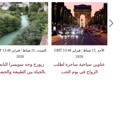
الأحد ,15 شباط / فبراير GMT 13:46
السبت ,21 شباط / فبراي
2026
2026
حذر من إرتداء
عناوين سياحية ساحرة لطلب
زيورخ وجه سويسرا الناب
طائرة أثناء
الزواج في يوم الحب
بالحياة بين الطبيعة والحضا
 الجوية