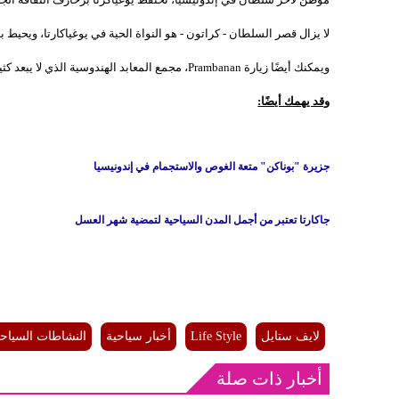
لا يزال قصر السلطان - كراتون - هو النواة الحية في يوغياكارتا، ويحيط
ويمكنك أيضًا زيارة Prambanan، مجمع المعابد الهندوسية الذي لا يبعد كثيرًا عن المدينة ويعود تاريخه إلى القرن التاسع الميلادي.
وقد يهمك أيضًا:
جزيرة "بوناكن" متعة الغوص والاستجمام في إندونيسيا
جاكارتا تعتبر من أجمل المدن السياحية لتمضية شهر العسل
لايف ستايل
Life Style
أخبار سياحية
النشاطات السياحي
أخبار ذات صلة