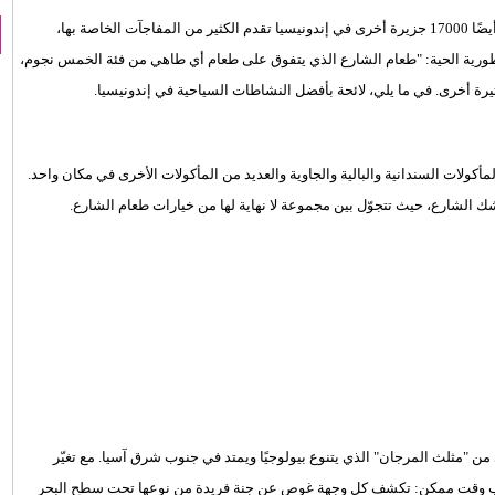
بلا منازع، ولكن هناك أيضًا 17000 جزيرة أخرى في إندونيسيا تقدم الكثير من المفاجآت الخاصة بها،
مبراطورية الحية: "طعام الشارع الذي يتفوق على طعام أي طاهي من فئة الخمس نجوم،
ة أخرى. في ما يلي، لائحة بأفضل النشاطات السياحية في إندونيسيا.
أكولات السندانية والبالية والجاوية والعديد من المأكولات الأخرى في مكان واحد.
شك الشارع، حيث تتجوّل بين مجموعة لا نهاية لها من خيارات طعام الشارع.
 في الركن الجنوبي الغربي من "مثلث المرجان" الذي يتنوع بيولوجيًا ويمتد في جنوب شرق آسيا. مع تغيّر
قرب وقت ممكن: تكشف كل وجهة غوص عن جنة فريدة من نوعها تحت سطح البحر