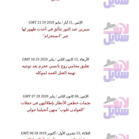
GMT 21:19 2020 الإثنين ,11 أيار / مايو
سيرين عبد النور تتألق في أحدث ظهور لها
عبر "انستجرام"
GMT 16:33 2020 الأربعاء ,15 كانون الثاني / يناير
تعليق محامي زوج نانسي عجرم بعد توجيه
تهمة القتل العمد لموكله
GMT 07:28 2020 الإثنين ,06 كانون الثاني / يناير
نجمات خطفن الأنظار بإطلالتهن في حفلات
"الغولدن غلوب" منهن أنجيلينا جولي
GMT 06:58 2019 الثلاثاء ,15 تشرين الأول / أكتوبر