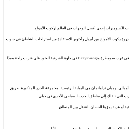
ذروة ركوب الأمواج بين أبريل وأكتوبر للاستفادة من استراحات الشاطئ في جنوب
ما وراء بالي، يذهب المتنزهون أيضًا إلى Nusa Lembongan وMentawai في غرب سومطرة وBanyuwangi في جاوة الشرقية للعثور على فترات راحة بعيدًا
الي، وجيلي تراوانجان هي البوابة الرئيسية لمجموعة الجزر المذكورة. طريق
رب التي تنقلك إلى مناطق الجذب السياحي الأخرى في جيلي.
ية أو عربة يجرّها الحصان، لتتنقل بين المنطاق.
وية الكبرى التي سيطرت على جاوة في يوم من الأيام.