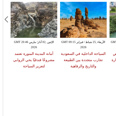
ر GMT 13:40
الأربعاء ,25 شباط / فبراير GMT 09:15
الإثنين ,02 آذار/ مارس GMT 20:46
2026
2026
ض
السياحة الداخلية في السعودية
أمانة المدينة المنورة تعتمد
رة
تجارب متجددة بين الطبيعة
مشروعًا فندقيًا بحي الروابي
والتاريخ والرفاهية
لتعزيز السياحة