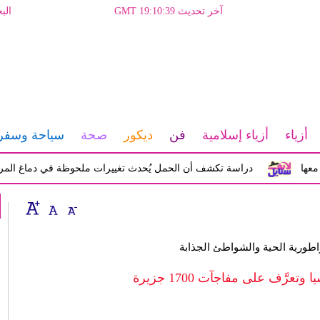
آخر تحديث GMT 19:10:39
الب
أزياء
أزياء إسلامية
فن
ديكور
صحة
سياحة وسفر
دراسة تكشف أن الحمل يُحدث تغييرات ملحوظة في دماغ المرأة تؤثر 
راطورية الحية والشواطئ الجذابة
عرَّف على مفاجآت 1700 جزيرة