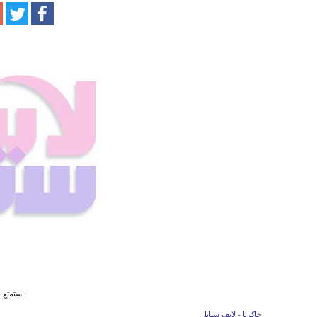
استمتع ب
جاكرتا - لايف ستايل