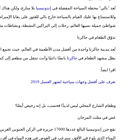
تُعد "بالي" محطة السياحة المفضلة في
إندونيسيا
وللاستمتاع بها عليك القيام بالسياحة خارج بالي للعثور على بقايا الإ
شواطئ جميلة نسيها العالم، رحلات إلى البراكين النشطة، ونشاطات مثير
تذوّق الطعام في جاكرتا
تُعد مدينة جاكرتا واحدة من أفضل مدن الأطعمة في العالم، حيث تجمع الم
يظل مشهد الطعام في
جاكرتا
نابضًا دائمًا وأنت تنتقل من مطعم إلى ك
اقرا ايضاً:
تعرف على أفضل وجهات سياحية لشهر العسل 2019
وطعام الشارع المحلي ليس لذيذًا فحسب، بل إنه رخيص أيضًا!
غص في مثلث المرجان
تقع جزر إندونيسيا البالغ عددها 17000 جزيرة
المناخ الذي يلوح في الأفق، سترغب في الغوص في هذه المياه في أ