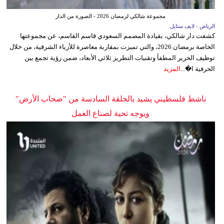
مجموعة شالكي لرمضان 2026 - الصورة من الدار
الرياض - لايف ستايل
كشفت دار شالكي، بقيادة المصمم السعودي قاسم القاسم، عن مجموعتها
الخاصة برمضان 2026، والتي تميزت بمقاربة معاصرة للأزياء الشرقية، من خلال
توظيف الحرير المطفأ وتقنيات التطريز ثلاثي الأبعاد، ضمن رؤية تجمع بين
الحرفية ا�...
المزيد
ناشط فلسطيني يشيد بالحلقة السادسة من "صحاب الأرض"
ويوجه تحية لصناع العمل