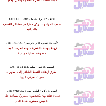
فوائد النشا للشعر مذهلة ولا يمكن توقعها
GMT 14:16 2019 الثلاثاء ,02 إبريل / نيسان
تجنب المواجهات وكن حذرًا من مشاعر الغضب
والعدائية
GMT 17:07 2017 الأحد ,05 تشرين الثاني / نوفمبر
زوجة يوسف الشريف توجه له رسالة بعد
خضوعه لعملية جراحية
GMT 11:32 2020 السبت ,18 تموز / يوليو
8 طرق لإضافة النمط الياباني إلى ديكورات
منزلك تعرفي عليها
GMT 07:29 2020 السبت ,11 كانون الثاني / يناير
علماء فنلنديون يكتشفون مشروبًا يساعد على
تخفيض مستوى ضغط الدم