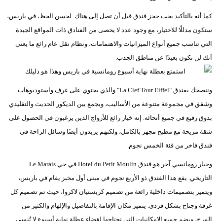
كما أنه بالتأكيد يجب حجز فندق قبل أن تصل إلى هناك. لحسن الحظ، في باريس،
ستكون مدللًا للاختيار، مع وجود عدد لا يحصى من الفنادق ذات المواقع الجيدة
التي تناسب جميع أنواع الميزانيات والاهتمامات، ونظام نقل عام رائع ما يعني
أنك لن تكون بعيدًا عن مناطق الجذب.
وننصحك بفندق "La Clef Tour Eiffel" والذي يحتوي على غرف واستوديوهات
وشقق في مجموعة متنوعة من الأساليب، ويجمع بين الديكور الحديث والتقليدي
بذوق رفيع في جميع أنحائه. إنه خيار رائع للأزواج الذين يرغبون في الحصول على
شقة مريحة مع مطبخ مجهز بالكامل، ولكنهم يريدون أيضًا وسائل الراحة في
فندق فاخر من فئة الخمس نجوم.
وخيار رومانسي آخر هو فندق Hotel du Petit Moulin في حي Le Marais
التاريخي. يقع هذا الفندق ذو الأربع نجوم في مبنى أول مخبز يقام في باريس،
ويتميز بتصميمات داخلية رائعة من تصميم كريستيان لاكروا، حيث تم تصميم كل
غرفة وجناح بشكل فردي. يتميز مكان الإقامة بالتفاصيل والإلهام والكثير من
المرح، ويضم جميع الإمكانيات التي تحتاجها لقضاء عطلة نهاية أسبوع لا تُنسى.