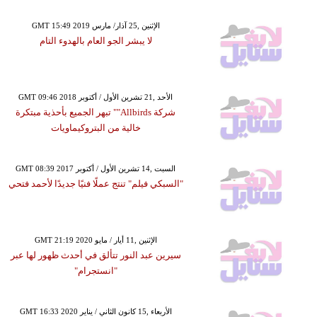
GMT 15:49 2019 الإثنين ,25 آذار/ مارس
لا يبشر الجو العام بالهدوء التام
GMT 09:46 2018 الأحد ,21 تشرين الأول / أكتوبر
شركة Allbirds"" تبهر الجميع بأحذية مبتكرة
خالية من البتروكيماويات
GMT 08:39 2017 السبت ,14 تشرين الأول / أكتوبر
"السبكي فيلم" تنتج عملًا فنيًا جديدًا لأحمد فتحي
GMT 21:19 2020 الإثنين ,11 أيار / مايو
سيرين عبد النور تتألق في أحدث ظهور لها عبر
"انستجرام"
GMT 16:33 2020 الأربعاء ,15 كانون الثاني / يناير