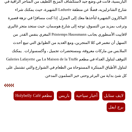
الباريسية، فأنت في وضع جيد لاستكشاف المزيج اللطيف من المتاجر الراقية في
شارع الشانزليزيه، فضلًا عن منطقة Ladurée الشهيرة، حيث يمكنك شراء
الماكارون الشهيرة لتأخذها معك إلى المنزل. إذا كنت مسافرًا في نزهة قصيرة
وترغب بمزيد من التسوق، توجه إلى شارع هوسمان، حيث ستجد متجر غاليري
لافاييت الأسطوري بجانب Printemps Haussmann المغري بنفس القدر. من
السهل أن تنغمر في كلا المتجرين، ومع العديد من الطوابق التي تبيع أحدث
الملابس من ماركات معروفة، ومستحضرات تجميل ، وأكسسوارات . يمكنك
التوقف لتناول الغداء في مطعم La Maison de la Truffe من Galeries Lafayette
لتناول الأطباق المبتكرة المستوحاة من الطعام في الشوارع والتي تشتمل على
كل شئ بداية من البرغر وحتى خبز السلمون المدخن.
لايف ستايل
أخبار سياحية
باريس
مطعم Holybelly Café
برج ايفل