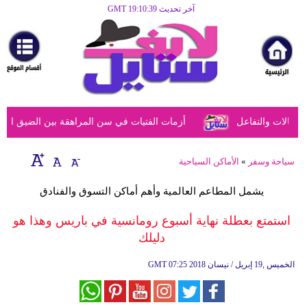
آخر تحديث GMT 19:10:39
الرئيسية
مرأة
أزياء
أزياء
الات والتفاعل
أزمات الفتيات في سن المراهقة بين الضيق النفسي
إسلامية
فن
سياحة وسفر
»
الأماكن السياحية
ديكور
يشمل المطاعم العالمية وأهم أماكن التسوق والفنادق
صحة
استمتع بعطلة نهاية أسبوع رومانسية في باريس وهذا هو
دليلك
سياحة
وسفر
07:25 2018 الخميس ,19 إبريل / نيسان
GMT
أبراج