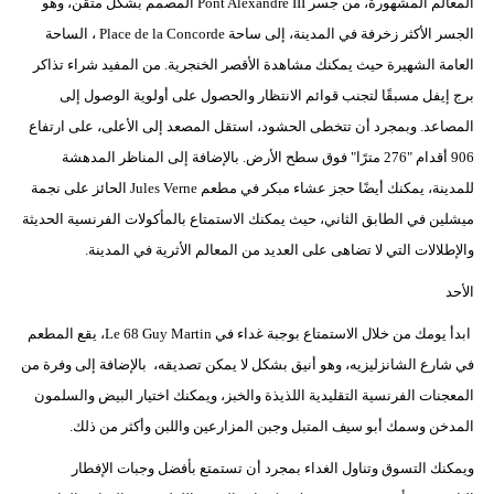
المعالم المشهورة، من جسر Pont Alexandre III المصمم بشكل متقن، وهو
الجسر الأكثر زخرفة في المدينة، إلى ساحة Place de la Concorde ، الساحة
العامة الشهيرة حيث يمكنك مشاهدة الأقصر الخنجرية. من المفيد شراء تذاكر
برج إيفل مسبقًا لتجنب قوائم الانتظار والحصول على أولوية الوصول إلى
المصاعد. وبمجرد أن تتخطى الحشود، استقل المصعد إلى الأعلى، على ارتفاع
906 أقدام "276 مترًا" فوق سطح الأرض. بالإضافة إلى المناظر المدهشة
للمدينة، يمكنك أيضًا حجز عشاء مبكر في مطعم Jules Verne الحائز على نجمة
ميشلين في الطابق الثاني، حيث يمكنك الاستمتاع بالمأكولات الفرنسية الحديثة
والإطلالات التي لا تضاهى على العديد من المعالم الأثرية في المدينة.
الأحد
ابدأ يومك من خلال الاستمتاع بوجبة غداء في Le 68 Guy Martin، يقع المطعم
في شارع الشانزليزيه، وهو أنيق بشكل لا يمكن تصديقه، بالإضافة إلى وفرة من
المعجنات الفرنسية التقليدية اللذيذة والخبز، ويمكنك اختيار البيض والسلمون
المدخن وسمك أبو سيف المتبل وجبن المزارعين واللبن وأكثر من ذلك.
ويمكنك التسوق وتناول الغداء بمجرد أن تستمتع بأفضل وجبات الإفطار