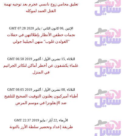
تعليق محامي زوج نانسي عجرم بعد توجيه تهمة
القتل العمد لموكله
GMT 07:28 2020 الإثنين ,06 كانون الثاني / يناير
نجمات خطفن الأنظار بإطلالتهن في حفلات
"الغولدن غلوب" منهن أنجيلينا جولي
GMT 06:58 2019 الثلاثاء ,15 تشرين الأول / أكتوبر
علماء يكشفون عن أخطر أماكن لتكاثر الجراثيم
في المنزل
GMT 08:05 2019 الثلاثاء ,08 تشرين الأول / أكتوبر
أطباء أميركيون يعلنون التوقيت الصحيح للتلقيح
ضد الإنفلونزا في موسم المرض
GMT 22:37 2019 الأربعاء ,22 أيار / مايو
طريقة إعداد وتحضير سلطة الأرز بالتونة