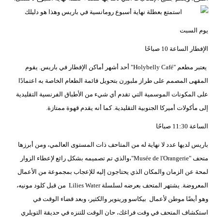
يوم السبت
الإفطار الساعة 10 صباحًا
يعتبر مطعم "Holybelly Café" أحد أشهر أماكن الإفطار في باريس. يقوم
المقهى المصمم على طراز ملبورن بتحويل قائمة الطعام الخاصة به اعتمادًا
على المكونات الموسمية التي تقدم أي شيء من الأطباق الفرنسية التقليدية
إلى مأكولات أميركا الجنوبية التقليدية. كما أنه يقدم قهوة ممتازة.
الساعة 11:30 صباحًا
باريس لديها عدد لا نهاية له من المتاحف ذات المستوى العالمي، ومن أبرزها
متحف "Musée de l'Orangerie"،والذي تم تصميمه بشكل رائع لإعطاء الزوار
لمحة عن الزمان والمكان الذي يحتاجون إليه للإعجاب بمجموعة من الأعمال
المعروضة. يشتهر المتحف بعرضه لسلسلة Lilies Water من قبل كلود مونيه،
وهو أيضًا موطن لأعمال بيكاسو ورينوير والكثير، وبعد قضاء الوقت في
استكشاف المتحف في وقت فراغك، حان الوقت للتنزه في حديقة التويلري