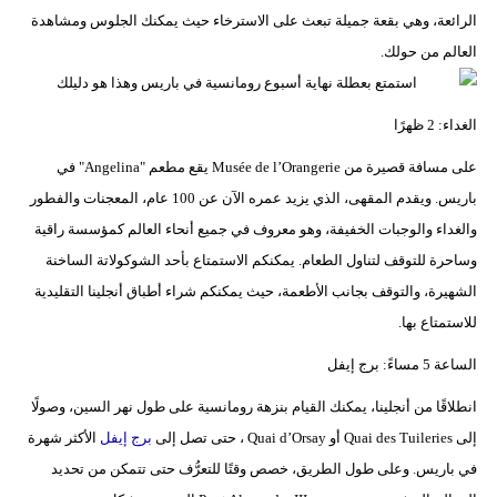
الرائعة، وهي بقعة جميلة تبعث على الاسترخاء حيث يمكنك الجلوس ومشاهدة
العالم من حولك.
الغداء: 2 ظهرًا
على مسافة قصيرة من Musée de l’Orangerie يقع مطعم "Angelina" في
باريس. ويقدم المقهى، الذي يزيد عمره الآن عن 100 عام، المعجنات والفطور
والغداء والوجبات الخفيفة، وهو معروف في جميع أنحاء العالم كمؤسسة راقية
وساحرة للتوقف لتناول الطعام. يمكنكم الاستمتاع بأحد الشوكولاتة الساخنة
الشهيرة، والتوقف بجانب الأطعمة، حيث يمكنكم شراء أطباق أنجلينا التقليدية
للاستمتاع بها.
الساعة 5 مساءً: برج إيفل
انطلاقًا من أنجلينا، يمكنك القيام بنزهة رومانسية على طول نهر السين، وصولًا
إلى Quai des Tuileries أو Quai d’Orsay ، حتى تصل إلى
برج إيفل
الأكثر شهرة
في باريس. وعلى طول الطريق، خصص وقتًا للتعرُّف حتى تتمكن من تحديد