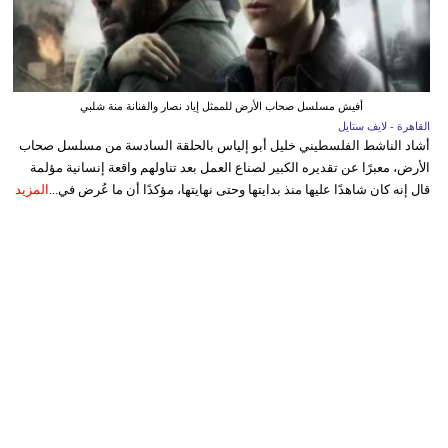
أفيش مسلسل صحاب الأرض للممثل إياد نصار والفنانة منة شلبي
القاهرة - لايف ستايل
أشاد الناشط الفلسطيني خليل أبو إلياس بالحلقة السادسة من مسلسل صحاب
الأرض، معبرًا عن تقديره الكبير لصناع العمل بعد تناولهم واقعة إنسانية مؤلمة
قال إنه كان شاهدًا عليها منذ بدايتها وحتى نهايتها، مؤكدًا أن ما عُرض في...
المزيد