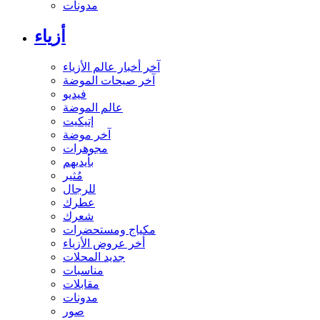
مدونات
أزياء
آخر أخبار عالم الأزياء
آخر صيحات الموضة
فيديو
عالم الموضة
إتيكيت
آخر موضة
مجوهرات
بأيديهم
مُثير
للرجال
عطرك
شعرك
مكياج ومستحضرات
أخر عروض الأزياء
جديد المحلات
مناسبات
مقابلات
مدونات
صور