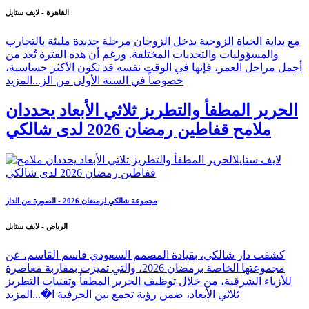
القاهرة - لايف ستايل
مع بداية الحياة الزوجية يدخل الزوجان مرحلة جديدة مليئة بالتجارب
والمسؤوليات والتحديات المختلفة. ورغم أن هذه الفترة تُعد من
أجمل مراحل العمر، فإنها في الوقت نفسه قد تكون الأكثر حساسية،
خصوصاً في السنة الأولى من الز...
المزيد
الحرير المطفأ والتطريز ثلاثي الأبعاد يحددان
ملامح قفاطين رمضان 2026 لدى شالكي
مجموعة شالكي لرمضان 2026 - الصورة من الدار
الرياض - لايف ستايل
كشفت دار شالكي، بقيادة المصمم السعودي قاسم القاسم، عن
مجموعتها الخاصة برمضان 2026، والتي تميزت بمقاربة معاصرة
للأزياء الشرقية، من خلال توظيف الحرير المطفأ وتقنيات التطريز
ثلاثي الأبعاد، ضمن رؤية تجمع بين الحرفية ا�...
المزيد