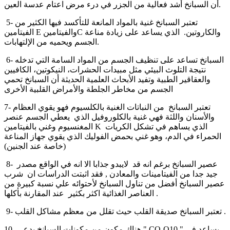
أن السبانخ أشد فعالية من الجزر في درء مرض اعتام عدسة العين.
5- تعتبر السبانخ غنية بالمواد المانعة للتأكسد فيها الكثير من
الفيتامين E والفيتامينC والكاروتين. الذي يساعد على زيادة مناعة
الجسم ويحميه من الإلتهابات.
6- السبانخ تساعد على تنظيف الجسم من المواد السامة التي تدخله
نتيجة التلوث البيئي مثل مبيدات الحشرات، النيكوتين، الكافيين
والعقاقير الطبية وتفيد الأبحاث العلمية الحديثة أن السبانخ تحمي
الجسم من مخاطر الجلطة والأمراض القلبية الأخرى
7- تعتبر السبانخ من النباتات الغنية بالكلسيوم فهو يقوي العظام
والأسنان واللثة فهي غنية بالكلوروفيل الذي يعطي الجسم عنصر
المغنسيوم وغني بالفيتامين K الذي يساهم في تشكل الكريات
الحمراء في الدم، وهو غني بحمض الفوليك الذي يقوي جهاز المناعة
(خاصة عند الجنين)
8- عصير السبانخ برغم انه قد لايبدو جذابا الا انه في الواقع مصدر
جيد جدا من الفيتامينات والمعادن , فقد اثبتت الدراسات ان شرب
عصير السبانخ أفضل من تناول السبانخ لأحتوائه علي نسبة كبيرة من
العناصر الغذائية اكثر بكثير عند المقارنة بأكلها .
9- تعتبر السبانخ صديقة القلب حيث تقلل من معظم مشاكل القلب .
10- هناك مكون من مكونات السبانخ يدعي " CO-Q10 " يساعد في