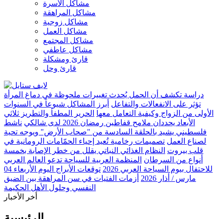
مشاكل الأسرة
مشاكل المراهقة
مشاكل زوجية
مشاكل العمل
مشاكل المجتمع
مشاكل عاطفي
قارئ ومشكلة
قارئ وحل
دراسة تكشف أن الحمل يُحدث تغييرات ملحوظة في دماغ المرأة
تؤثر على الانفعالات والتفاعل
أبرز المشاكل شيوعاً في السنوات
الأولى من الزواج وكيفية التعامل معها
الحرير المطفأ والتطريز ثلاثي
الأبعاد يحددان ملامح قفاطين رمضان 2026 لدى شالكي
ناشط
فلسطيني يشيد بالحلقة السادسة من "صحاب الأرض" ويوجه تحية
لصناع العمل
تصميمات رخامية تُعيد إحياء الحمّامات الرومانية في
قلب بيروت
النظام الغذائي النباتي يقلل من خطر الإصابة بخمسة
أنواع من السرطان
المنظمة العربية للسياحة تدعو العالم العربي
للاحتفال بيوم السياحة العربي 2026
توقعات الأبراج اليوم الأربعاء 04
مارس / أذار 2026
أزمات الفتيات في سن المراهقة بين الضيق
النفسي وحلول الأهل الحكيمة
أخر الأخبار
الرئيسية