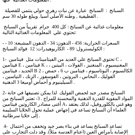
السبانخ : السبانخ عبارة عن نبات زهري حولي ينتمي للفصيلة
القطيفية , وطنه الأصلي آسيا. ويبلغ طوله 30 سم .
معلومات غذائية عن السبانخ : كل 400 جرام تقريباً من السبانخ
تحتوي علي المعلومات الغذائية التالية:
- السعرات الحرارية: 456 - الدهون: 34 - الدهون المشبعة: 10 -
الكوليسترول: 89 - الكاربوهيدرات: 12 فوائد السبانخ :
1- تحتوي السبانخ علي العديد من الفيتامينات مثل فيتامين C ،
فيتامين E ، فيتامين K ، المغنيسيوم ، المنغنيز ، الفولات ، البيتين ،
الحديد ، فيتامين B 2 ، الكالسيوم ، البوتاسيوم ، فيتامين ب 6 ، حمض
الفوليك ، النحاس ، البروتين ، الفوسفور ، الزنك ، النياسين ،
السيلينيوم و أحماض أوميغا 3 الدهنية .
2- السبانخ مصدر جيد لحمض الفوليك لذا يمكن تصنيفها في خانة
المواد المقوية للقدرة الذهنية والمحسنة للمزاج . 3- تعتبر السبانخ من
أغنى مصادر الكاروتين فيتامين A، وهو غني بالكلوروفيل، لذلك يعتقد
العلماء أن السبانخ تساعد في إجهاض عملية تحول الخلايا السليمة
إلى خلايا سرطانية .
4- تساعد السبانخ يساعد في بناء بصر جيد وتخفف من احتمال
الإصابة بأمراض العين (اعتام العدسة مثلاً). وقد دلت التجارب على