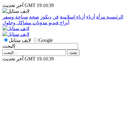
آخر تحديث GMT 19:10:39
الرئيسية
مرأة
أزياء
أزياء إسلامية
فن
ديكور
صحة
سياحة وسفر
أبراج
فيديو
مدوَنات
مشاكل وحلول
Google
لايف ستايل
البحث
آخر تحديث GMT 19:10:39