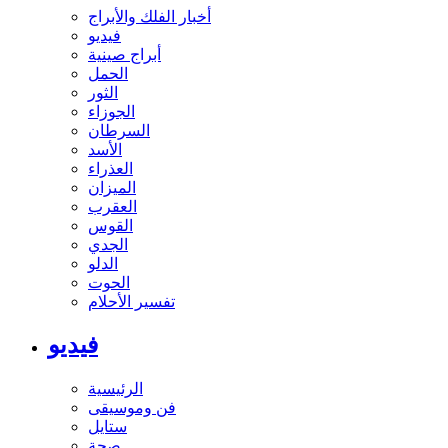
أخبار الفلك والأبراج
فيديو
أبراج صينية
الحمل
الثور
الجوزاء
السرطان
الأسد
العذراء
الميزان
العقرب
القوس
الجدي
الدلو
الحوت
تفسير الأحلام
فيديو
الرئيسية
فن وموسيقى
ستايل
صحة